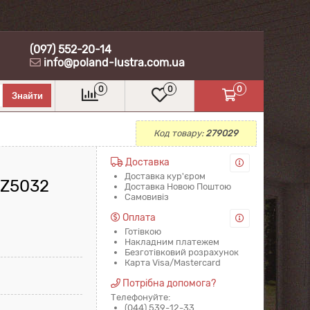
(097) 552-20-14
info@poland-lustra.com.ua
0
0
0
Код товару:
279029
Доставка
Доставка кур'єром
AZ5032
Доставка Новою Поштою
Самовивіз
Оплата
Готівкою
Накладним платежем
Безготівковий розрахунок
Карта Visa/Mastercard
Потрібна допомога?
Телефонуйте:
(044) 539-12-33