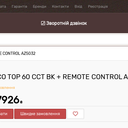
лата
Гарантія
Бренди
Контакти
Вхід
Реєстрація
Зворотній дзвінок
TE CONTROL AZ5032
O TOP 60 CCT BK + REMOTE CONTROL 
мовлення
7926
₴
бати
Швидке замовлення