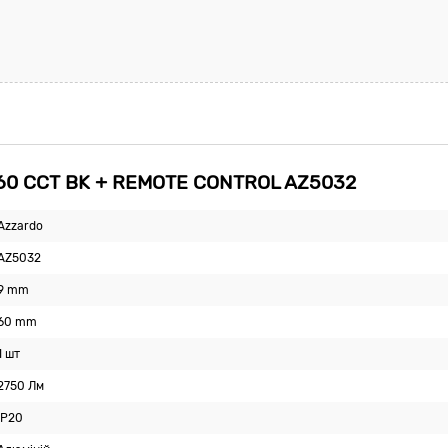
60 CCT BK + REMOTE CONTROL AZ5032
Azzardo
AZ5032
9 mm
60 mm
1 шт
2750 Лм
IP20