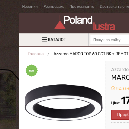
Новинки
Розпродаж
Про компанію
Доставка та оп
КАТАЛОГ
Головна
Azzardo MARCO TOP 60 CCT BK + REMO
Azzardo
MARC
Під за
1
Ціна:
Прид