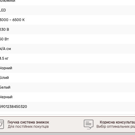
Алюміній
LED
3000 ~ 6500 К
230 В
50 Вт
N/A см
4.5 кг
Чорний
Білий
Белый
Черный
5901238450320
Гнучка система знижок
Корисна консульта
Для постійних покупців
Вибір оптимальних рі