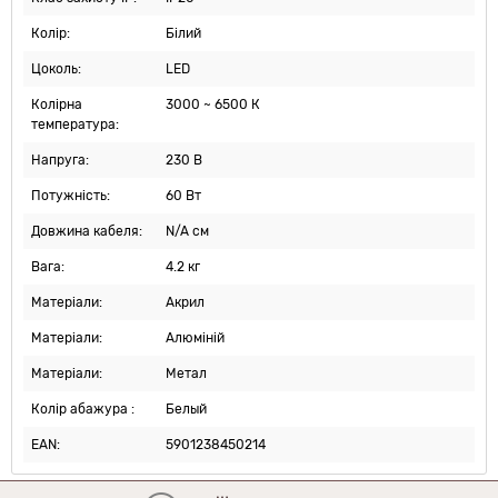
Колір:
Білий
Цоколь:
LED
Колірна
3000 ~ 6500 К
температура:
Напруга:
230 В
Потужність:
60 Вт
Довжина кабеля:
N/A см
Вага:
4.2 кг
Матеріали:
Акрил
Матеріали:
Алюміній
Матеріали:
Метал
Колір абажура :
Белый
EAN:
5901238450214