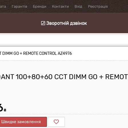
лата
Гарантія
Бренди
Контакти
Вхід
Реєстрація
Зворотній дзвінок
T DIMM GO + REMOTE CONTROL AZ4976
ANT 100+80+60 CCT DIMM GO + REMO
6
₴
Швидке замовлення