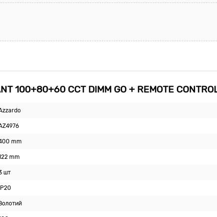
ANT 100+80+60 CCT DIMM GO + REMOTE CONTRO
Azzardo
AZ4976
400 mm
122 mm
3 шт
IP20
Золотий