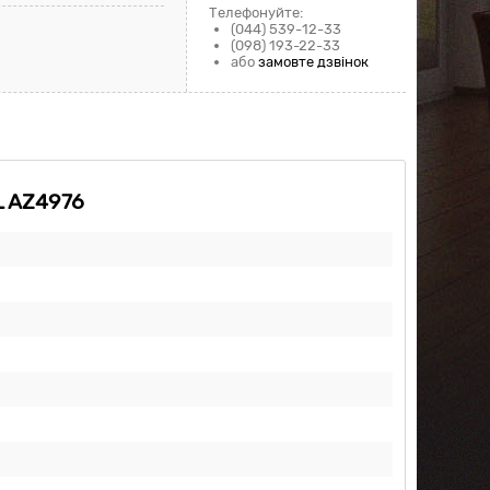
Телефонуйте:
(044) 539-12-33
(098) 193-22-33
або
замовте дзвінок
L AZ4976