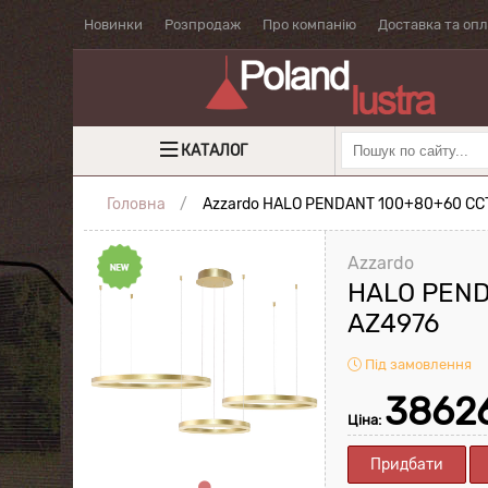
Новинки
Розпродаж
Про компанію
Доставка та оп
КАТАЛОГ
Головна
Azzardo HALO PENDANT 100+80+60 CC
Azzardo
HALO PEND
AZ4976
Під замовлення
3862
Ціна:
Придбати