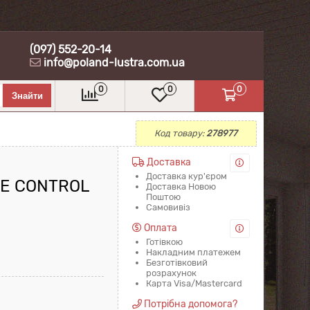
(097) 552-20-14
info@poland-lustra.com.ua
0
0
0
Код товару:
278977
Доставка
Доставка кур'єром
TE CONTROL
Доставка Новою
Поштою
Самовивіз
Оплата
Готівкою
Накладним платежем
Безготівковий
розрахунок
Карта Visa/Mastercard
Потрібна допомога?