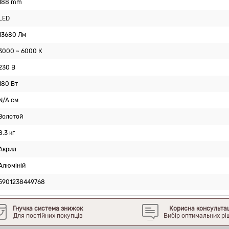
188 mm
LED
13680 Лм
3000 ~ 6000 К
230 В
180 Вт
N/A см
Золотой
8.3 кг
Акрил
Алюміній
5901238449768
Гнучка система знижок
Корисна консульта
Для постійних покупців
Вибір оптимальних рі