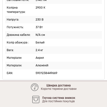
Світловий потік:
3140 Лм
Колірна
2900 К
температура:
Напруга:
230 В
Потужність:
37 Вт
Довжина кабеля:
N/A см
Колір абажура :
Белый
Вага:
2.4 кг
Матеріали:
Акрил
Матеріали:
Алюміній
EAN:
5901238449669
Швидка доставка
Короткі терміни доставки
Гнучка система знижок
Для постійних покупців