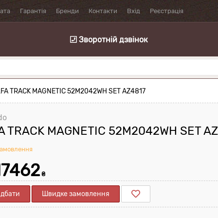
лата
Гарантія
Бренди
Контакти
Вхід
Реєстрація
Зворотній дзвінок
LFA TRACK MAGNETIC 52M2042WH SET AZ4817
do
A TRACK MAGNETIC 52M2042WH SET AZ
замовлення
17462
₴
дбати
Швидке замовлення