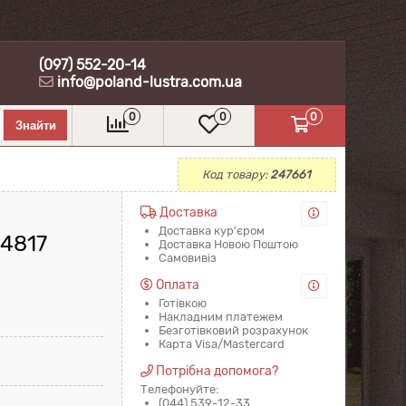
(097) 552-20-14
info@poland-lustra.com.ua
0
0
0
Код товару:
247661
Доставка
Доставка кур'єром
4817
Доставка Новою Поштою
Самовивіз
Оплата
Готівкою
Накладним платежем
Безготівковий розрахунок
Карта Visa/Mastercard
Потрібна допомога?
Телефонуйте:
(044) 539-12-33