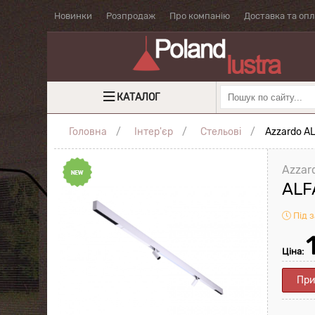
Новинки
Розпродаж
Про компанію
Доставка та оп
КАТАЛОГ
Головна
Інтер'єр
Стельові
Azzardo A
Azzar
ALF
Під 
Ціна:
При