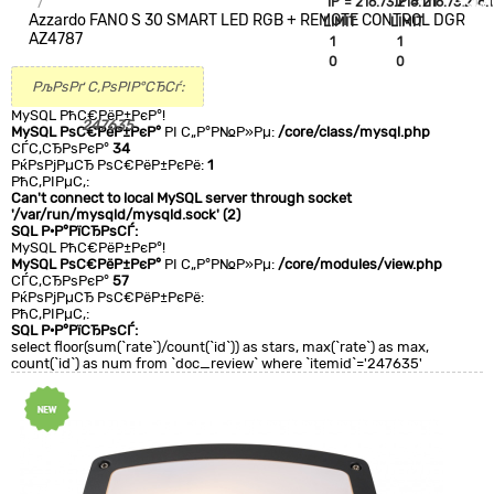
`IP`='216.73.216.111'
`IP`='216.73.216.1
+CLA
Azzardo FANO S 30 SMART LED RGB + REMOTE CONTROL DGR
LIMIT
LIMIT
0
AZ4787
1
1
0
0
РљРѕРґ С‚РѕРІР°СЂСѓ:
MySQL РћС€РёР±РєР°!
247635
MySQL РѕС€РёР±РєР°
РІ С„Р°Р№Р»Рµ:
/core/class/mysql.php
СЃС‚СЂРѕРєР°
34
РќРѕРјРµСЂ РѕС€РёР±РєРё:
1
РћС‚РІРµС‚:
Can't connect to local MySQL server through socket
'/var/run/mysqld/mysqld.sock' (2)
SQL Р·Р°РїСЂРѕСЃ:
MySQL РћС€РёР±РєР°!
MySQL РѕС€РёР±РєР°
РІ С„Р°Р№Р»Рµ:
/core/modules/view.php
СЃС‚СЂРѕРєР°
57
РќРѕРјРµСЂ РѕС€РёР±РєРё:
РћС‚РІРµС‚:
SQL Р·Р°РїСЂРѕСЃ:
select floor(sum(`rate`)/count(`id`)) as stars, max(`rate`) as max,
count(`id`) as num from `doc_review` where `itemid`='247635'