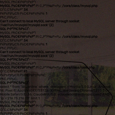
MySQL РћС€РёР±РєР°!
MySQL РѕС€РёР±РєР°
РІ С„Р°Р№Р»Рµ:
/core/class/mysql.php
СЃС‚СЂРѕРєР°
34
РќРѕРјРµСЂ РѕС€РёР±РєРё:
1
РћС‚РІРµС‚:
Can't connect to local MySQL server through socket
'/var/run/mysqld/mysqld.sock' (2)
SQL Р·Р°РїСЂРѕСЃ:
MySQL РћС€РёР±РєР°!
MySQL РѕС€РёР±РєР°
РІ С„Р°Р№Р»Рµ:
/core/class/mysql.php
СЃС‚СЂРѕРєР°
34
РќРѕРјРµСЂ РѕС€РёР±РєРё:
1
РћС‚РІРµС‚:
Can't connect to local MySQL server through socket
'/var/run/mysqld/mysqld.sock' (2)
SQL Р·Р°РїСЂРѕСЃ:
MySQL РћС€РёР±РєР°!
MySQL РѕС€РёР±РєР°
РІ С„Р°Р№Р»Рµ:
/core/class/user.php
СЃС‚СЂРѕРєР°
91
РќРѕРјРµСЂ РѕС€РёР±РєРё:
РћС‚РІРµС‚:
SQL Р·Р°РїСЂРѕСЃ:
select * from `lib_online` where `useragent`='Mozilla/5.0 (Linux; Android
14; Pixel 8) AppleWebKit/537.36 (KHTML, like Gecko) Chrome/131.0.0.0
Mobile Safari/537.36; ClaudeBot/1.0; +claudebot@anthropic.com)' AND
`ip`='216.73.216.111' limit 1
MySQL РћС€РёР±РєР°!
MySQL РѕС€РёР±РєР°
РІ С„Р°Р№Р»Рµ:
/core/class/mysql.php
СЃС‚СЂРѕРєР°
34
РќРѕРјРµСЂ РѕС€РёР±РєРё:
1