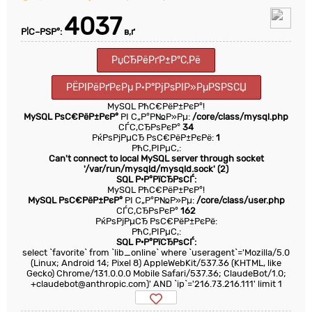
4037
Р¦С–РЅР°:
в‚ґ
РџСЂРёРґР±Р°С‚Рё
РЁРІРёРґРєРµ Р·Р°РјРѕРІР»РµРЅРЅСЏ
MySQL РћС€РёР±РєР°!
MySQL РѕС€РёР±РєР°
РІ С„Р°Р№Р»Рµ:
/core/class/mysql.php
СЃС‚СЂРѕРєР°
34
РќРѕРјРµСЂ РѕС€РёР±РєРё:
1
РћС‚РІРµС‚:
Can't connect to local MySQL server through socket
'/var/run/mysqld/mysqld.sock' (2)
SQL Р·Р°РїСЂРѕСЃ:
MySQL РћС€РёР±РєР°!
MySQL РѕС€РёР±РєР°
РІ С„Р°Р№Р»Рµ:
/core/class/user.php
СЃС‚СЂРѕРєР°
162
РќРѕРјРµСЂ РѕС€РёР±РєРё:
РћС‚РІРµС‚:
SQL Р·Р°РїСЂРѕСЃ:
select `favorite` from `lib_online` where `useragent`='Mozilla/5.0
(Linux; Android 14; Pixel 8) AppleWebKit/537.36 (KHTML, like
Gecko) Chrome/131.0.0.0 Mobile Safari/537.36; ClaudeBot/1.0;
+claudebot@anthropic.com)' AND `ip`='216.73.216.111' limit 1