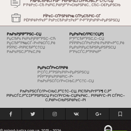
РљРѕСЂРёСЃРЅР° РєРѕРЅСЃСѓР»СЊС‚Р°С†С–СЏ
Р’РёР±С–СЂ РѕРїС‚РёРјР°Р»СЊРЅРёС… СЂС–С€РµРЅСЊ
РЇРєС–СЃРЅРёР№ СЃРµСЂРІС–СЃ
РЁРІРёРґРєР° РѕР±СЂРѕР±РєР° Р·Р°РјРѕРІР»РµРЅРЅСЏ
РљРѕРјРїР°РЅС–СЏ
РџРѕРєСѓРїС†СЏРј
РџСЂРѕ РєРѕРјРїР°РЅС–СЋ
Р“Р°СЂР°РЅС‚С–СЏ
РџСЂР°Р№СЃ-Р»РёСЃС‚Рё
РЎРїРѕСЃРѕР±Рё РѕРїР»Р°С‚Рё
РЎРїС–РІРїСЂР°С†СЏ
РџРѕРІРµСЂРЅРµРЅРЅСЏ
РљРѕРЅС‚Р°РєС‚Рё
Р”РѕСЃС‚Р°РІРєР°
РџРѕСЃР»СѓРіРё
Р’СЃС‚Р°РЅРѕРІР»РµРЅРЅСЏ
РЎР°РјРѕРІРёРІС–Р·
РљРѕРЅСЃСѓР»СЊС‚Р°С†С–СЏ
РљРѕРЅСЃСѓР»СЊС‚Р°С†С–СЏ, РїСЂРѕРґР°Р¶ С‚Р°
РїРѕСЃС‚Р°С‡Р°РЅРЅСЏ Р±СѓРґСЊ-СЏРєРёС… РІРёРґС–РІ СЃРІС–
С‚РёР»СЊРЅРёРєС–РІ
© poland-lustra.com.ua, 2015 - 2026