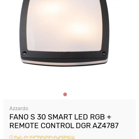
Azzardo
FANO S 30 SMART LED RGB +
REMOTE CONTROL DGR AZ4787
РџС–Рґ Р·Р°РјРѕРІР»РµРЅРЅСЏ