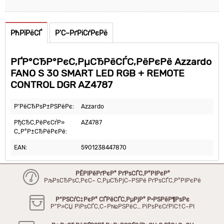
РћРїРёСЃ
Р’С–РґРіСѓРєРё
РҐР°СЂР°РєС‚РµСЂРёСЃС‚РёРєРё Azzardo
FANO S 30 SMART LED RGB + REMOTE
CONTROL DGR AZ4787
Р’РёСЂРѕР±РЅРёРє:
Azzardo
РђСЂС‚РёРєСѓР»
AZ4787
С„Р°Р±СЂРёРєРё:
EAN:
5901238447870
РЁРІРёРґРєР° РґРѕСЃС‚Р°РІРєР°
РљРѕСЂРѕС‚РєС– С‚РµСЂРјС–РЅРё РґРѕСЃС‚Р°РІРєРё
Р“РЅСѓС‡РєР° СЃРёСЃС‚РµРјР° Р·РЅРёР¶РѕРє
Р”Р»СЏ РїРѕСЃС‚С–Р№РЅРёС… РїРѕРєСѓРїС†С–РІ