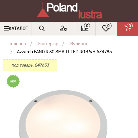
0
0
0
КАТАЛОГ
Головна
Екстер'єр
Вуличні
Azzardo FANO R 30 SMART LED RGB WH AZ4785
Код товару:
247633