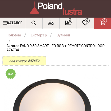
0
0
0
КАТАЛОГ
Головна
Екстер'єр
Вуличні
Azzardo FANO R 30 SMART LED RGB + REMOTE CONTROL DGR
AZ4784
Код товару:
247632