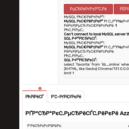
РџСЂРёРґР±Р°С‚Рё
РЁРІ
MySQL РћС€РёР±РєР°!
MySQL РѕС€РёР±РєР°
РІ С„Р°Р№Р»
РќРѕРјРµСЂ РѕС€РёР±РєРё:
1
РћС‚РІРµС‚:
Can't connect to local MySQL server 
SQL Р·Р°РїСЂРѕСЃ:
MySQL РћС€РёР±РєР°!
MySQL РѕС€РёР±РєР°
РІ С„Р°Р№Р»
РќРѕРјРµСЂ РѕС€РёР±РєРё:
РћС‚РІРµС‚:
SQL Р·Р°РїСЂРѕСЃ:
select `favorite` from `lib_online` w
(KHTML, like Gecko) Chrome/131.0.0.0
limit 1
РћРїРёСЃ
Р’С–РґРіСѓРєРё
РҐР°СЂР°РєС‚РµСЂРёСЃС‚РёРєРё Azza
Р’РёСЂРѕР±РЅРёРє: