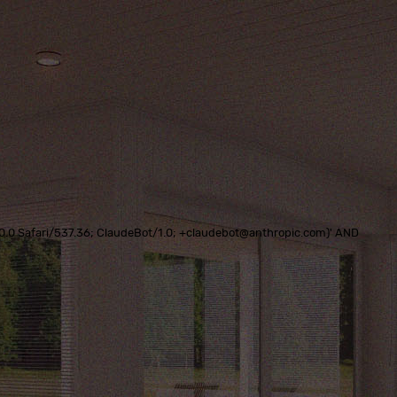
0.0.0 Safari/537.36; ClaudeBot/1.0; +claudebot@anthropic.com)' AND