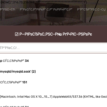
NOW(),'','216.73.216.198','********************************','1')
їР°РЅС–СЋ
Р”РѕСЃС‚Р°РІРєР° С‚Р° РѕРїР»Р°С‚Р°
Р“Р°СЂР°РЅС‚С–СЏ
Р—РІРѕСЂРѕС‚РЅС–Р№ РґР·РІС–РЅРѕРє
hp
СЃС‚СЂРѕРєР°
34
n/mysqld/mysqld.sock' (2)
СЃС‚СЂРѕРєР°
151
.0 (Macintosh; Intel Mac OS X 10_15_7) AppleWebKit/537.36 (KHTML, like Ge