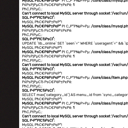
MySQL РѕС€РёР±РєР°
РІ С„Р°Р№Р»Рµ:
/core/class/mysql.p
РќРѕРјРµСЂ РѕС€РёР±РєРё:
1
РћС‚РІРµС‚:
Can't connect to local MySQL server through socket '/var/ru
SQL Р·Р°РїСЂРѕСЃ:
MySQL РћС€РёР±РєР°!
MySQL РѕС€РёР±РєР°
РІ С„Р°Р№Р»Рµ:
/core/class/mysql.p
РќРѕРјРµСЂ РѕС€РёР±РєРё:
РћС‚РІРµС‚:
SQL Р·Р°РїСЂРѕСЃ:
UPDATE `lib_online` SET `seen`='' WHERE `useragent`='' && `ip
MySQL РћС€РёР±РєР°!
MySQL РѕС€РёР±РєР°
РІ С„Р°Р№Р»Рµ:
/core/class/mysql.p
РќРѕРјРµСЂ РѕС€РёР±РєРё:
1
РћС‚РІРµС‚:
Can't connect to local MySQL server through socket '/var/ru
SQL Р·Р°РїСЂРѕСЃ:
MySQL РћС€РёР±РєР°!
MySQL РѕС€РёР±РєР°
РІ С„Р°Р№Р»Рµ:
/core/class/item.php
РќРѕРјРµСЂ РѕС€РёР±РєРё:
РћС‚РІРµС‚:
SQL Р·Р°РїСЂРѕСЃ:
SELECT max(`category_id`) AS menu_id from `sync_category`
MySQL РћС€РёР±РєР°!
MySQL РѕС€РёР±РєР°
РІ С„Р°Р№Р»Рµ:
/core/class/mysql.p
РќРѕРјРµСЂ РѕС€РёР±РєРё:
1
РћС‚РІРµС‚:
Can't connect to local MySQL server through socket '/var/ru
SQL Р·Р°РїСЂРѕСЃ:
MySQL РћС€РёР±РєР°!