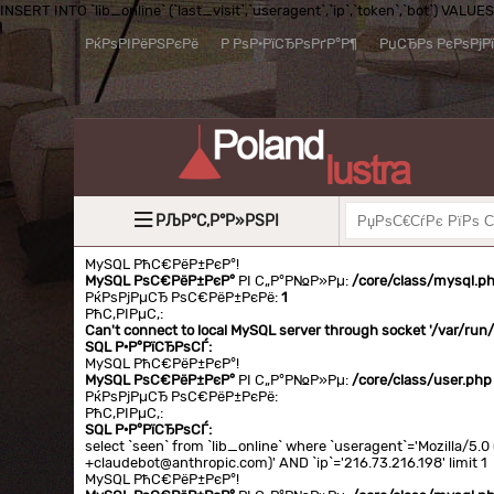
INSERT INTO `lib_online` (`last_visit`,`useragent`,`ip`,`token`,`bot`) VALUES (
РќРѕРІРёРЅРєРё
Р РѕР·РїСЂРѕРґР°Р¶
РџСЂРѕ РєРѕРјР
РЉР°С‚Р°Р»РЅРІ
MySQL РћС€РёР±РєР°!
MySQL РѕС€РёР±РєР°
РІ С„Р°Р№Р»Рµ:
/core/class/mysql.p
РќРѕРјРµСЂ РѕС€РёР±РєРё:
1
РћС‚РІРµС‚:
Can't connect to local MySQL server through socket '/var/ru
SQL Р·Р°РїСЂРѕСЃ:
MySQL РћС€РёР±РєР°!
MySQL РѕС€РёР±РєР°
РІ С„Р°Р№Р»Рµ:
/core/class/user.php
РќРѕРјРµСЂ РѕС€РёР±РєРё:
РћС‚РІРµС‚:
SQL Р·Р°РїСЂРѕСЃ:
select `seen` from `lib_online` where `useragent`='Mozilla/5
+claudebot@anthropic.com)' AND `ip`='216.73.216.198' limit 1
MySQL РћС€РёР±РєР°!