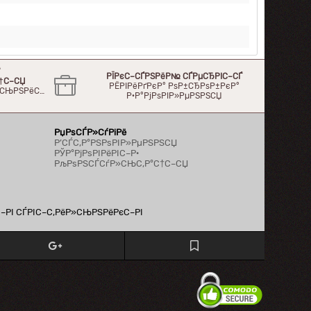
°
РЇРєС–СЃРЅРёР№ СЃРµСЂРІС–СЃ
†С–СЏ
РЁРІРёРґРєР° РѕР±СЂРѕР±РєР°
Р»СЊРЅРёС…
Р·Р°РјРѕРІР»РµРЅРЅСЏ
РџРѕСЃР»СѓРіРё
Р’СЃС‚Р°РЅРѕРІР»РµРЅРЅСЏ
РЎР°РјРѕРІРёРІС–Р·
РљРѕРЅСЃСѓР»СЊС‚Р°С†С–СЏ
С–РІ СЃРІС–С‚РёР»СЊРЅРёРєС–РІ