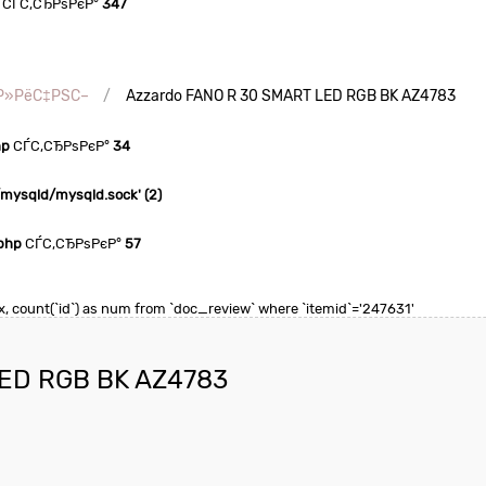
СЃС‚СЂРѕРєР°
347
ѓР»РёС‡РЅС–
Azzardo FANO R 30 SMART LED RGB BK AZ4783
hp
СЃС‚СЂРѕРєР°
34
n/mysqld/mysqld.sock' (2)
php
СЃС‚СЂРѕРєР°
57
max, count(`id`) as num from `doc_review` where `itemid`='247631'
ED RGB BK AZ4783