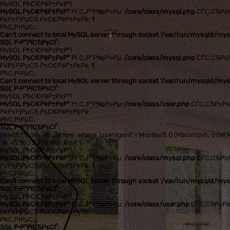
MySQL РћС€РёР±РєР°!
MySQL РѕС€РёР±РєР°
РІ С„Р°Р№Р»Рµ:
/core/class/mysql.php
СЃС‚СЂРѕ
РќРѕРјРµСЂ РѕС€РёР±РєРё:
1
РћС‚РІРµС‚:
Can't connect to local MySQL server through socket '/var/run/mysqld/mysq
SQL Р·Р°РїСЂРѕСЃ:
MySQL РћС€РёР±РєР°!
MySQL РѕС€РёР±РєР°
РІ С„Р°Р№Р»Рµ:
/core/class/mysql.php
СЃС‚СЂРѕ
РќРѕРјРµСЂ РѕС€РёР±РєРё:
1
РћС‚РІРµС‚:
Can't connect to local MySQL server through socket '/var/run/mysqld/mysq
SQL Р·Р°РїСЂРѕСЃ:
MySQL РћС€РёР±РєР°!
MySQL РѕС€РёР±РєР°
РІ С„Р°Р№Р»Рµ:
/core/class/user.php
СЃС‚СЂРѕР
РќРѕРјРµСЂ РѕС€РёР±РєРё:
РћС‚РІРµС‚:
SQL Р·Р°РїСЂРѕСЃ:
select * from `lib_online` where `useragent`='Mozilla/5.0 (Macintosh; In
`ip`='216.73.216.198' limit 1
MySQL РћС€РёР±РєР°!
MySQL РѕС€РёР±РєР°
РІ С„Р°Р№Р»Рµ:
/core/class/mysql.php
СЃС‚СЂРѕ
РќРѕРјРµСЂ РѕС€РёР±РєРё:
1
РћС‚РІРµС‚:
Can't connect to local MySQL server through socket '/var/run/mysqld/mysq
SQL Р·Р°РїСЂРѕСЃ:
MySQL РћС€РёР±РєР°!
MySQL РѕС€РёР±РєР°
РІ С„Р°Р№Р»Рµ:
/core/class/user.php
СЃС‚СЂРѕР
РќРѕРјРµСЂ РѕС€РёР±РєРё:
РћС‚РІРµС‚:
SQL Р·Р°РїСЂРѕСЃ: