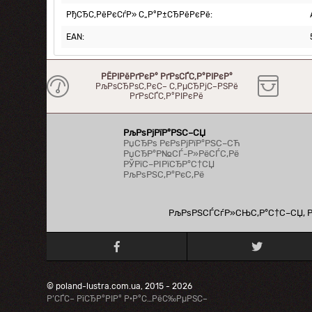
РђСЂС‚РёРєСѓР» С„Р°Р±СЂРёРєРё:
EAN:
РЁРІРёРґРєР° РґРѕСЃС‚Р°РІРєР°
РљРѕСЂРѕС‚РєС– С‚РµСЂРјС–РЅРё
РґРѕСЃС‚Р°РІРєРё
РљРѕРјРїР°РЅС–СЏ
РџСЂРѕ РєРѕРјРїР°РЅС–СЋ
РџСЂР°Р№СЃ-Р»РёСЃС‚Рё
РЎРїС–РІРїСЂР°С†СЏ
РљРѕРЅС‚Р°РєС‚Рё
РљРѕРЅСЃСѓР»СЊС‚Р°С†С–СЏ, Рї
© poland-lustra.com.ua, 2015 - 2026
Р’СЃС– РїСЂР°РІР° Р·Р°С…РёС‰РµРЅС–