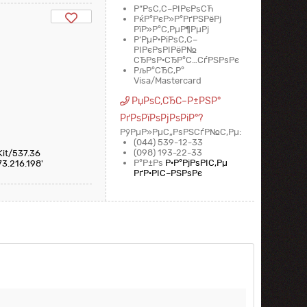
Р“РѕС‚С–РІРєРѕСЋ
РќР°РєР»Р°РґРЅРёРј
РїР»Р°С‚РµР¶РµРј
Р‘РµР·РіРѕС‚С–
РІРєРѕРІРёР№
СЂРѕР·СЂР°С…СѓРЅРѕРє
РљР°СЂС‚Р°
Visa/Mastercard
РџРѕС‚СЂС–Р±РЅР°
РґРѕРїРѕРјРѕРіР°?
РўРµР»РµС„РѕРЅСѓР№С‚Рµ:
(044) 539-12-33
(098) 193-22-33
Kit/537.36
Р°Р±Рѕ
Р·Р°РјРѕРІС‚Рµ
73.216.198'
РґР·РІС–РЅРѕРє