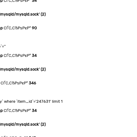
hp
СЃС‚СЂРѕРєР°
34
n/mysqld/mysqld.sock' (2)
hp
СЃС‚СЂРѕРєР°
90
`=''
hp
СЃС‚СЂРѕРєР°
34
n/mysqld/mysqld.sock' (2)
СЃС‚СЂРѕРєР°
346
 where `item_id`='247631' limit 1
hp
СЃС‚СЂРѕРєР°
34
n/mysqld/mysqld.sock' (2)