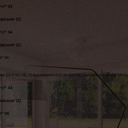
РєР°
34
ld.sock' (2)
РєР°
34
ld.sock' (2)
єР°
91
tel Mac OS X 10_15_7) AppleWebKit/537.36 (KHTML, like Gecko) Chrome/131.
РєР°
34
ld.sock' (2)
єР°
95