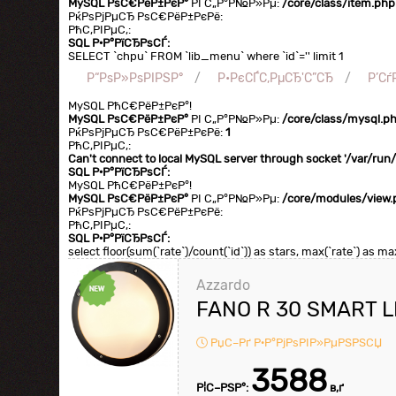
MySQL РѕС€РёР±РєР°
РІ С„Р°Р№Р»Рµ:
/core/class/item.php
РќРѕРјРµСЂ РѕС€РёР±РєРё:
РћС‚РІРµС‚:
SQL Р·Р°РїСЂРѕСЃ:
SELECT `chpu` FROM `lib_menu` where `id`='' limit 1
Р“РѕР»РѕРІРЅР°
Р•РєСЃС‚РµСЂ'С”СЂ
Р’С
MySQL РћС€РёР±РєР°!
MySQL РѕС€РёР±РєР°
РІ С„Р°Р№Р»Рµ:
/core/class/mysql.p
РќРѕРјРµСЂ РѕС€РёР±РєРё:
1
РћС‚РІРµС‚:
Can't connect to local MySQL server through socket '/var/ru
SQL Р·Р°РїСЂРѕСЃ:
MySQL РћС€РёР±РєР°!
MySQL РѕС€РёР±РєР°
РІ С„Р°Р№Р»Рµ:
/core/modules/view.
РќРѕРјРµСЂ РѕС€РёР±РєРё:
РћС‚РІРµС‚:
SQL Р·Р°РїСЂРѕСЃ:
select floor(sum(`rate`)/count(`id`)) as stars, max(`rate`) as 
Azzardo
FANO R 30 SMART L
РџС–Рґ Р·Р°РјРѕРІР»РµРЅРЅСЏ
3588
Р¦С–РЅР°:
в‚ґ