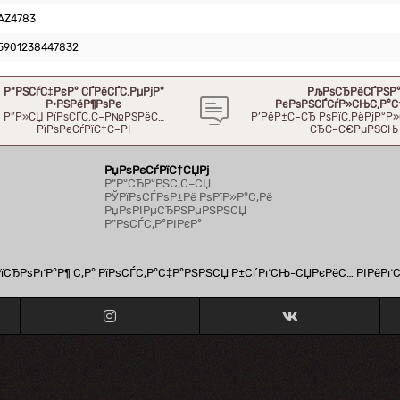
AZ4783
5901238447832
Р“РЅСѓС‡РєР° СЃРёСЃС‚РµРјР°
РљРѕСЂРёСЃРЅР
Р·РЅРёР¶РѕРє
РєРѕРЅСЃСѓР»СЊС‚Р°С
Р”Р»СЏ РїРѕСЃС‚С–Р№РЅРёС…
Р’РёР±С–СЂ РѕРїС‚РёРјР°
РїРѕРєСѓРїС†С–РІ
СЂС–С€РµРЅСЊ
РџРѕРєСѓРїС†СЏРј
Р“Р°СЂР°РЅС‚С–СЏ
РЎРїРѕСЃРѕР±Рё РѕРїР»Р°С‚Рё
РџРѕРІРµСЂРЅРµРЅРЅСЏ
Р”РѕСЃС‚Р°РІРєР°
СЂРѕРґР°Р¶ С‚Р° РїРѕСЃС‚Р°С‡Р°РЅРЅСЏ Р±СѓРґСЊ-СЏРєРёС… РІРёРґ