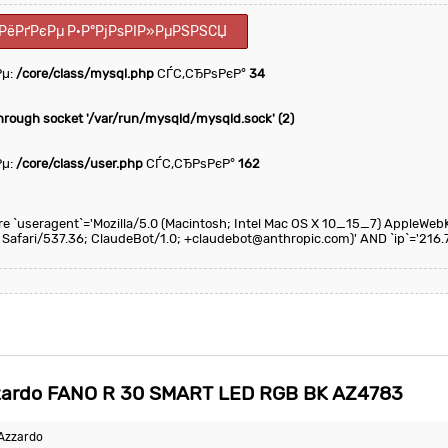
РёРґРєРµ Р·Р°РјРѕРІР»РµРЅРЅСЏ
Рµ:
/core/class/mysql.php
СЃС‚СЂРѕРєР°
34
through socket '/var/run/mysqld/mysqld.sock' (2)
Рµ:
/core/class/user.php
СЃС‚СЂРѕРєР°
162
here `useragent`='Mozilla/5.0 (Macintosh; Intel Mac OS X 10_15_7) AppleWeb
 Safari/537.36; ClaudeBot/1.0; +claudebot@anthropic.com)' AND `ip`='216.
rdo FANO R 30 SMART LED RGB BK AZ4783
Azzardo