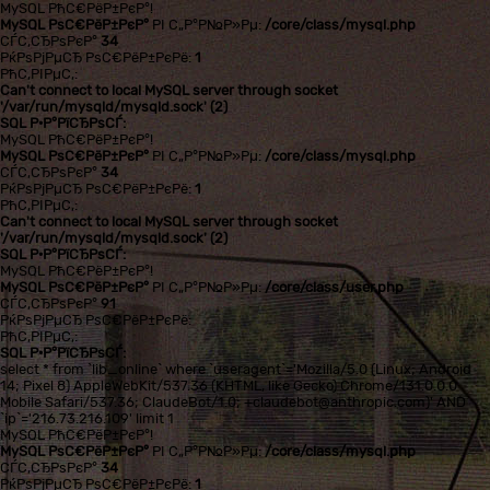
MySQL РћС€РёР±РєР°!
MySQL РѕС€РёР±РєР°
РІ С„Р°Р№Р»Рµ:
/core/class/mysql.php
СЃС‚СЂРѕРєР°
34
РќРѕРјРµСЂ РѕС€РёР±РєРё:
1
РћС‚РІРµС‚:
Can't connect to local MySQL server through socket
'/var/run/mysqld/mysqld.sock' (2)
SQL Р·Р°РїСЂРѕСЃ:
MySQL РћС€РёР±РєР°!
MySQL РѕС€РёР±РєР°
РІ С„Р°Р№Р»Рµ:
/core/class/mysql.php
СЃС‚СЂРѕРєР°
34
РќРѕРјРµСЂ РѕС€РёР±РєРё:
1
РћС‚РІРµС‚:
Can't connect to local MySQL server through socket
'/var/run/mysqld/mysqld.sock' (2)
SQL Р·Р°РїСЂРѕСЃ:
MySQL РћС€РёР±РєР°!
MySQL РѕС€РёР±РєР°
РІ С„Р°Р№Р»Рµ:
/core/class/user.php
СЃС‚СЂРѕРєР°
91
РќРѕРјРµСЂ РѕС€РёР±РєРё:
РћС‚РІРµС‚:
SQL Р·Р°РїСЂРѕСЃ:
select * from `lib_online` where `useragent`='Mozilla/5.0 (Linux; Android
14; Pixel 8) AppleWebKit/537.36 (KHTML, like Gecko) Chrome/131.0.0.0
Mobile Safari/537.36; ClaudeBot/1.0; +claudebot@anthropic.com)' AND
`ip`='216.73.216.109' limit 1
MySQL РћС€РёР±РєР°!
MySQL РѕС€РёР±РєР°
РІ С„Р°Р№Р»Рµ:
/core/class/mysql.php
СЃС‚СЂРѕРєР°
34
РќРѕРјРµСЂ РѕС€РёР±РєРё:
1