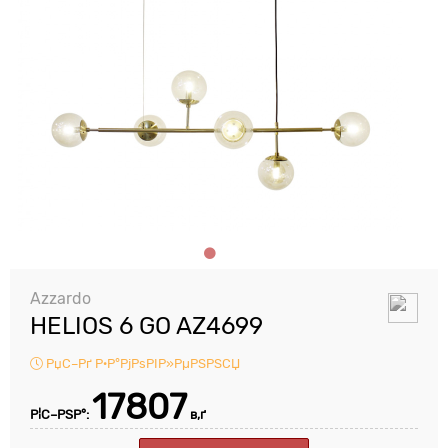
Azzardo
HELIOS 6 GO AZ4699
РџС–Рґ Р·Р°РјРѕРІР»РµРЅРЅСЏ
17807
Р¦С–РЅР°:
в‚ґ