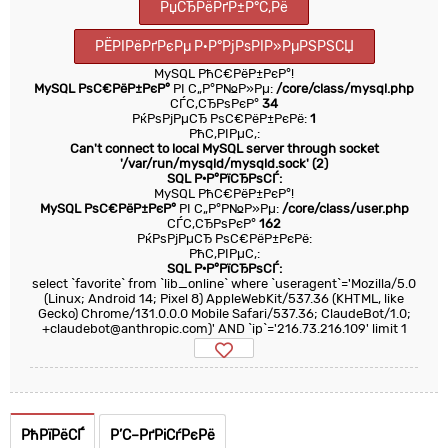
РџСЂРёРґР±Р°С‚Рё
РЁРІРёРґРєРµ Р·Р°РјРѕРІР»РµРЅРЅСЏ
MySQL РћС€РёР±РєР°!
MySQL РѕС€РёР±РєР°
РІ С„Р°Р№Р»Рµ:
/core/class/mysql.php
СЃС‚СЂРѕРєР°
34
РќРѕРјРµСЂ РѕС€РёР±РєРё:
1
РћС‚РІРµС‚:
Can't connect to local MySQL server through socket
'/var/run/mysqld/mysqld.sock' (2)
SQL Р·Р°РїСЂРѕСЃ:
MySQL РћС€РёР±РєР°!
MySQL РѕС€РёР±РєР°
РІ С„Р°Р№Р»Рµ:
/core/class/user.php
СЃС‚СЂРѕРєР°
162
РќРѕРјРµСЂ РѕС€РёР±РєРё:
РћС‚РІРµС‚:
SQL Р·Р°РїСЂРѕСЃ:
select `favorite` from `lib_online` where `useragent`='Mozilla/5.0
(Linux; Android 14; Pixel 8) AppleWebKit/537.36 (KHTML, like
Gecko) Chrome/131.0.0.0 Mobile Safari/537.36; ClaudeBot/1.0;
+claudebot@anthropic.com)' AND `ip`='216.73.216.109' limit 1
РћРїРёСЃ
Р’С–РґРіСѓРєРё