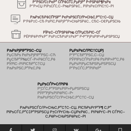
Р“РЅСѓС‡РєР° СЃРёСЃС‚РµРјР° Р·РЅРёР¶РѕРє
Р”Р»СЏ РїРѕСЃС‚С–Р№РЅРёС… РїРѕРєСѓРїС†С–РІ
РљРѕСЂРёСЃРЅР° РєРѕРЅСЃСѓР»СЊС‚Р°С†С–СЏ
Р’РёР±С–СЂ РѕРїС‚РёРјР°Р»СЊРЅРёС… СЂС–С€РµРЅСЊ
РЇРєС–СЃРЅРёР№ СЃРµСЂРІС–СЃ
РЁРІРёРґРєР° РѕР±СЂРѕР±РєР° Р·Р°РјРѕРІР»РµРЅРЅСЏ
РљРѕРјРїР°РЅС–СЏ
РџРѕРєСѓРїС†СЏРј
РџСЂРѕ РєРѕРјРїР°РЅС–СЋ
Р“Р°СЂР°РЅС‚С–СЏ
РџСЂР°Р№СЃ-Р»РёСЃС‚Рё
РЎРїРѕСЃРѕР±Рё РѕРїР»Р°С‚Рё
РЎРїС–РІРїСЂР°С†СЏ
РџРѕРІРµСЂРЅРµРЅРЅСЏ
РљРѕРЅС‚Р°РєС‚Рё
Р”РѕСЃС‚Р°РІРєР°
РџРѕСЃР»СѓРіРё
Р’СЃС‚Р°РЅРѕРІР»РµРЅРЅСЏ
РЎР°РјРѕРІРёРІС–Р·
РљРѕРЅСЃСѓР»СЊС‚Р°С†С–СЏ
РљРѕРЅСЃСѓР»СЊС‚Р°С†С–СЏ, РїСЂРѕРґР°Р¶ С‚Р°
РїРѕСЃС‚Р°С‡Р°РЅРЅСЏ Р±СѓРґСЊ-СЏРєРёС… РІРёРґС–РІ СЃРІС–
С‚РёР»СЊРЅРёРєС–РІ