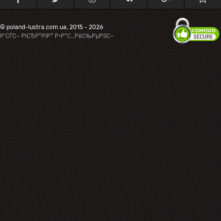
© poland-lustra.com.ua, 2015 - 2026
Р’СЃС– РїСЂР°РІР° Р·Р°С…РёС‰РµРЅС–