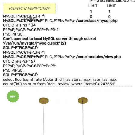
`IP`='216.73.216.109'
`IP`='216.73.216.
+CLA
LIMIT
LIMIT
0
РљРѕРґ С‚РѕРІР°СЂСѓ:
1
1
MySQL РћС€РёР±РєР°!
0
0
247551
MySQL РѕС€РёР±РєР°
РІ С„Р°Р№Р»Рµ:
/core/class/mysql.php
СЃС‚СЂРѕРєР°
34
РќРѕРјРµСЂ РѕС€РёР±РєРё:
1
РћС‚РІРµС‚:
Can't connect to local MySQL server through socket
'/var/run/mysqld/mysqld.sock' (2)
SQL Р·Р°РїСЂРѕСЃ:
MySQL РћС€РёР±РєР°!
MySQL РѕС€РёР±РєР°
РІ С„Р°Р№Р»Рµ:
/core/modules/view.php
СЃС‚СЂРѕРєР°
57
РќРѕРјРµСЂ РѕС€РёР±РєРё:
РћС‚РІРµС‚:
SQL Р·Р°РїСЂРѕСЃ:
select floor(sum(`rate`)/count(`id`)) as stars, max(`rate`) as max,
count(`id`) as num from `doc_review` where `itemid`='247551'