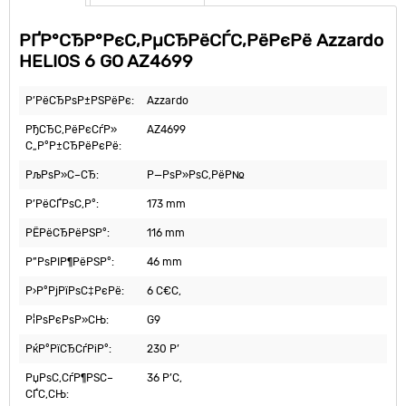
РҐР°СЂР°РєС‚РµСЂРёСЃС‚РёРєРё Azzardo
HELIOS 6 GO AZ4699
Р’РёСЂРѕР±РЅРёРє:
Azzardo
РђСЂС‚РёРєСѓР»
AZ4699
С„Р°Р±СЂРёРєРё:
РљРѕР»С–СЂ:
Р—РѕР»РѕС‚РёР№
Р’РёСЃРѕС‚Р°:
173 mm
РЁРёСЂРёРЅР°:
116 mm
Р”РѕРІР¶РёРЅР°:
46 mm
Р›Р°РјРїРѕС‡РєРё:
6 С€С‚
Р¦РѕРєРѕР»СЊ:
G9
РќР°РїСЂСѓРіР°:
230 Р’
РџРѕС‚СѓР¶РЅС–
36 Р’С‚
СЃС‚СЊ: