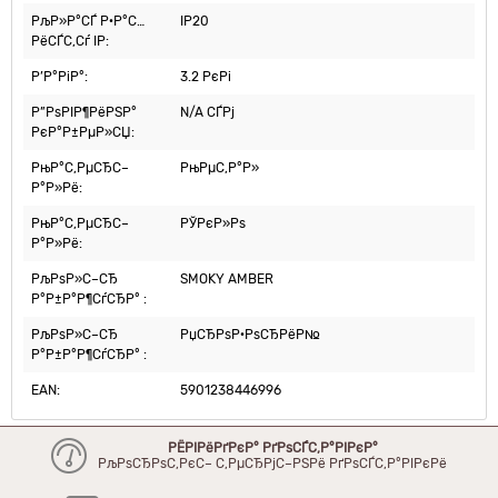
РљР»Р°СЃ Р·Р°С…
IP20
РёСЃС‚Сѓ IP:
Р’Р°РіР°:
3.2 РєРі
Р”РѕРІР¶РёРЅР°
N/A СЃРј
РєР°Р±РµР»СЏ:
РњР°С‚РµСЂС–
РњРµС‚Р°Р»
Р°Р»Рё:
РњР°С‚РµСЂС–
РЎРєР»Рѕ
Р°Р»Рё:
РљРѕР»С–СЂ
SMOKY AMBER
Р°Р±Р°Р¶СѓСЂР° :
РљРѕР»С–СЂ
РџСЂРѕР·РѕСЂРёР№
Р°Р±Р°Р¶СѓСЂР° :
EAN:
5901238446996
РЁРІРёРґРєР° РґРѕСЃС‚Р°РІРєР°
РљРѕСЂРѕС‚РєС– С‚РµСЂРјС–РЅРё РґРѕСЃС‚Р°РІРєРё