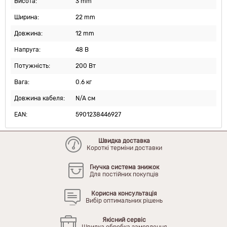
Висота:
3 mm
Ширина:
22 mm
Довжина:
12 mm
Напруга:
48 В
Потужність:
200 Вт
Вага:
0.6 кг
Довжина кабеля:
N/A см
EAN:
5901238446927
Швидка доставка
Короткі терміни доставки
Гнучка система знижок
Для постійних покупців
Корисна консультація
Вибір оптимальних рішень
Якісний сервіс