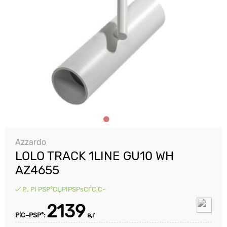
Azzardo
LOLO TRACK 1LINE GU10 WH
AZ4655
Р„ РІ РЅР°СЏРІРЅРѕСЃС‚С–
2139
Р¦С–РЅР°:
в‚ґ