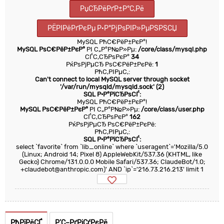
РџСЂРёРґР±Р°С‚Рё
РЁРІРёРґРєРµ Р·Р°РјРѕРІР»РµРЅРЅСЏ
MySQL РћС€РёР±РєР°!
MySQL РѕС€РёР±РєР°
РІ С„Р°Р№Р»Рµ:
/core/class/mysql.php
СЃС‚СЂРѕРєР°
34
РќРѕРјРµСЂ РѕС€РёР±РєРё:
1
РћС‚РІРµС‚:
Can't connect to local MySQL server through socket
'/var/run/mysqld/mysqld.sock' (2)
SQL Р·Р°РїСЂРѕСЃ:
MySQL РћС€РёР±РєР°!
MySQL РѕС€РёР±РєР°
РІ С„Р°Р№Р»Рµ:
/core/class/user.php
СЃС‚СЂРѕРєР°
162
РќРѕРјРµСЂ РѕС€РёР±РєРё:
РћС‚РІРµС‚:
SQL Р·Р°РїСЂРѕСЃ:
select `favorite` from `lib_online` where `useragent`='Mozilla/5.0
(Linux; Android 14; Pixel 8) AppleWebKit/537.36 (KHTML, like
Gecko) Chrome/131.0.0.0 Mobile Safari/537.36; ClaudeBot/1.0;
+claudebot@anthropic.com)' AND `ip`='216.73.216.213' limit 1
РћРїРёСЃ
Р’С–РґРіСѓРєРё