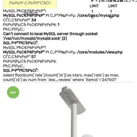
`IP`='216.73.216.213'
`IP`='216.73.216.
+CLA
РљРѕРґ С‚РѕРІР°СЂСѓ:
LIMIT
LIMIT
0
MySQL РћС€РёР±РєР°!
1
1
247507
MySQL РѕС€РёР±РєР°
РІ С„Р°Р№Р»Рµ:
/core/class/mysql.php
0
0
СЃС‚СЂРѕРєР°
34
РќРѕРјРµСЂ РѕС€РёР±РєРё:
1
РћС‚РІРµС‚:
Can't connect to local MySQL server through socket
'/var/run/mysqld/mysqld.sock' (2)
SQL Р·Р°РїСЂРѕСЃ:
MySQL РћС€РёР±РєР°!
MySQL РѕС€РёР±РєР°
РІ С„Р°Р№Р»Рµ:
/core/modules/view.php
СЃС‚СЂРѕРєР°
57
РќРѕРјРµСЂ РѕС€РёР±РєРё:
РћС‚РІРµС‚:
SQL Р·Р°РїСЂРѕСЃ:
select floor(sum(`rate`)/count(`id`)) as stars, max(`rate`) as max,
count(`id`) as num from `doc_review` where `itemid`='247507'