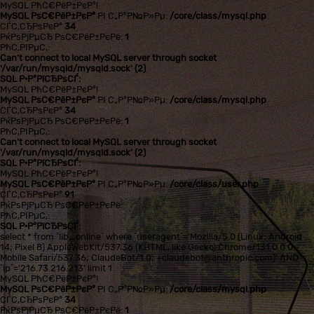
MySQL РћС€РёР±РєР°!
MySQL РѕС€РёР±РєР°
РІ С„Р°Р№Р»Рµ:
/core/class/mysql.php
СЃС‚СЂРѕРєР°
34
РќРѕРјРµСЂ РѕС€РёР±РєРё:
1
РћС‚РІРµС‚:
Can't connect to local MySQL server through socket
'/var/run/mysqld/mysqld.sock' (2)
SQL Р·Р°РїСЂРѕСЃ:
MySQL РћС€РёР±РєР°!
MySQL РѕС€РёР±РєР°
РІ С„Р°Р№Р»Рµ:
/core/class/mysql.php
СЃС‚СЂРѕРєР°
34
РќРѕРјРµСЂ РѕС€РёР±РєРё:
1
РћС‚РІРµС‚:
Can't connect to local MySQL server through socket
'/var/run/mysqld/mysqld.sock' (2)
SQL Р·Р°РїСЂРѕСЃ:
MySQL РћС€РёР±РєР°!
MySQL РѕС€РёР±РєР°
РІ С„Р°Р№Р»Рµ:
/core/class/user.php
СЃС‚СЂРѕРєР°
91
РќРѕРјРµСЂ РѕС€РёР±РєРё:
РћС‚РІРµС‚:
SQL Р·Р°РїСЂРѕСЃ:
select * from `lib_online` where `useragent`='Mozilla/5.0 (Linux; Android
14; Pixel 8) AppleWebKit/537.36 (KHTML, like Gecko) Chrome/131.0.0.0
Mobile Safari/537.36; ClaudeBot/1.0; +claudebot@anthropic.com)' AND
`ip`='216.73.216.213' limit 1
MySQL РћС€РёР±РєР°!
MySQL РѕС€РёР±РєР°
РІ С„Р°Р№Р»Рµ:
/core/class/mysql.php
СЃС‚СЂРѕРєР°
34
РќРѕРјРµСЂ РѕС€РёР±РєРё:
1