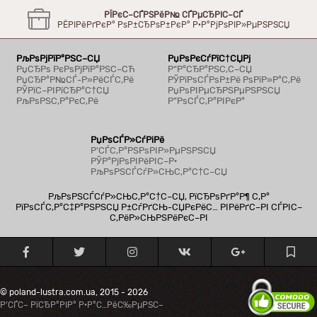
РЇРєС–СЃРЅРёР№ СЃРµСЂРІС–СЃ
РЁРІРёРґРєР° РѕР±СЂРѕР±РєР° Р·Р°РјРѕРІР»РµРЅРЅСЏ
РљРѕРјРїР°РЅС–СЏ
РџРѕРєСѓРїС†СЏРј
РџСЂРѕ РєРѕРјРїР°РЅС–СЋ
Р“Р°СЂР°РЅС‚С–СЏ
РџСЂР°Р№СЃ-Р»РёСЃС‚Рё
РЎРїРѕСЃРѕР±Рё РѕРїР»Р°С‚Рё
РЎРїС–РІРїСЂР°С†СЏ
РџРѕРІРµСЂРЅРµРЅРЅСЏ
РљРѕРЅС‚Р°РєС‚Рё
Р”РѕСЃС‚Р°РІРєР°
РџРѕСЃР»СѓРіРё
Р’СЃС‚Р°РЅРѕРІР»РµРЅРЅСЏ
РЎР°РјРѕРІРёРІС–Р·
РљРѕРЅСЃСѓР»СЊС‚Р°С†С–СЏ
РљРѕРЅСЃСѓР»СЊС‚Р°С†С–СЏ, РїСЂРѕРґР°Р¶ С‚Р°
РїРѕСЃС‚Р°С‡Р°РЅРЅСЏ Р±СѓРґСЊ-СЏРєРёС… РІРёРґС–РІ СЃРІС–
С‚РёР»СЊРЅРёРєС–РІ
© poland-lustra.com.ua, 2015 - 2026
Р’СЃС– РїСЂР°РІР° Р·Р°С…РёС‰РµРЅС–