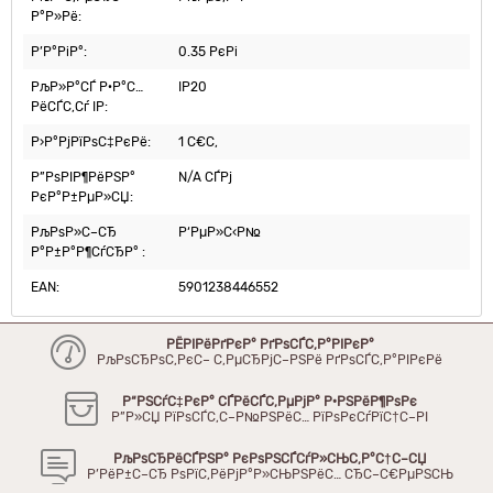
Р°Р»Рё:
Р’Р°РіР°:
0.35 РєРі
РљР»Р°СЃ Р·Р°С…
IP20
РёСЃС‚Сѓ IP:
Р›Р°РјРїРѕС‡РєРё:
1 С€С‚
Р”РѕРІР¶РёРЅР°
N/A СЃРј
РєР°Р±РµР»СЏ:
РљРѕР»С–СЂ
Р‘РµР»С‹Р№
Р°Р±Р°Р¶СѓСЂР° :
EAN:
5901238446552
РЁРІРёРґРєР° РґРѕСЃС‚Р°РІРєР°
РљРѕСЂРѕС‚РєС– С‚РµСЂРјС–РЅРё РґРѕСЃС‚Р°РІРєРё
Р“РЅСѓС‡РєР° СЃРёСЃС‚РµРјР° Р·РЅРёР¶РѕРє
Р”Р»СЏ РїРѕСЃС‚С–Р№РЅРёС… РїРѕРєСѓРїС†С–РІ
РљРѕСЂРёСЃРЅР° РєРѕРЅСЃСѓР»СЊС‚Р°С†С–СЏ
Р’РёР±С–СЂ РѕРїС‚РёРјР°Р»СЊРЅРёС… СЂС–С€РµРЅСЊ