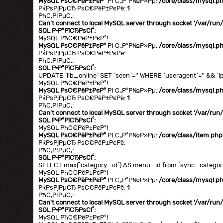
MySQL РѕС€РёР±РєР°
РІ С„Р°Р№Р»Рµ:
/core/class/mysql.p
РќРѕРјРµСЂ РѕС€РёР±РєРё:
1
РћС‚РІРµС‚:
Can't connect to local MySQL server through socket '/var/ru
SQL Р·Р°РїСЂРѕСЃ:
MySQL РћС€РёР±РєР°!
MySQL РѕС€РёР±РєР°
РІ С„Р°Р№Р»Рµ:
/core/class/mysql.p
РќРѕРјРµСЂ РѕС€РёР±РєРё:
РћС‚РІРµС‚:
SQL Р·Р°РїСЂРѕСЃ:
UPDATE `lib_online` SET `seen`='' WHERE `useragent`='' && `ip
MySQL РћС€РёР±РєР°!
MySQL РѕС€РёР±РєР°
РІ С„Р°Р№Р»Рµ:
/core/class/mysql.p
РќРѕРјРµСЂ РѕС€РёР±РєРё:
1
РћС‚РІРµС‚:
Can't connect to local MySQL server through socket '/var/ru
SQL Р·Р°РїСЂРѕСЃ:
MySQL РћС€РёР±РєР°!
MySQL РѕС€РёР±РєР°
РІ С„Р°Р№Р»Рµ:
/core/class/item.php
РќРѕРјРµСЂ РѕС€РёР±РєРё:
РћС‚РІРµС‚:
SQL Р·Р°РїСЂРѕСЃ:
SELECT max(`category_id`) AS menu_id from `sync_category`
MySQL РћС€РёР±РєР°!
MySQL РѕС€РёР±РєР°
РІ С„Р°Р№Р»Рµ:
/core/class/mysql.p
РќРѕРјРµСЂ РѕС€РёР±РєРё:
1
РћС‚РІРµС‚:
Can't connect to local MySQL server through socket '/var/ru
SQL Р·Р°РїСЂРѕСЃ:
MySQL РћС€РёР±РєР°!