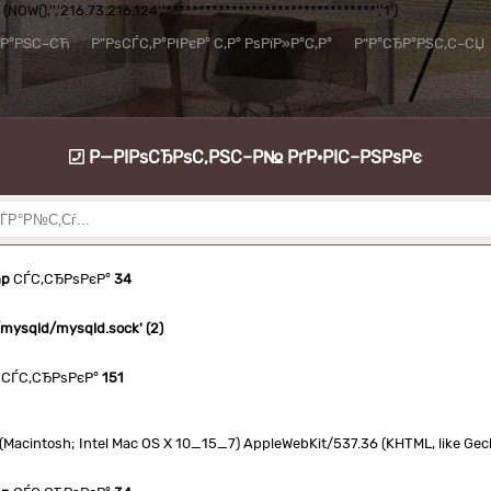
NOW(),'','216.73.216.124','********************************','1')
їР°РЅС–СЋ
Р”РѕСЃС‚Р°РІРєР° С‚Р° РѕРїР»Р°С‚Р°
Р“Р°СЂР°РЅС‚С–СЏ
Р—РІРѕСЂРѕС‚РЅС–Р№ РґР·РІС–РЅРѕРє
hp
СЃС‚СЂРѕРєР°
34
n/mysqld/mysqld.sock' (2)
СЃС‚СЂРѕРєР°
151
.0 (Macintosh; Intel Mac OS X 10_15_7) AppleWebKit/537.36 (KHTML, like Ge