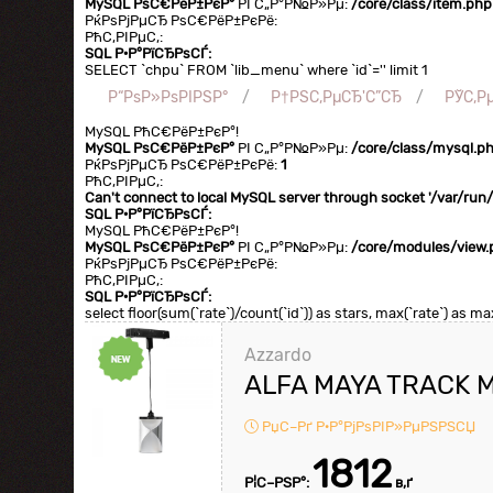
MySQL РѕС€РёР±РєР°
РІ С„Р°Р№Р»Рµ:
/core/class/item.php
РќРѕРјРµСЂ РѕС€РёР±РєРё:
РћС‚РІРµС‚:
SQL Р·Р°РїСЂРѕСЃ:
SELECT `chpu` FROM `lib_menu` where `id`='' limit 1
Р“РѕР»РѕРІРЅР°
Р†РЅС‚РµСЂ'С”СЂ
РЎС‚Р
MySQL РћС€РёР±РєР°!
MySQL РѕС€РёР±РєР°
РІ С„Р°Р№Р»Рµ:
/core/class/mysql.p
РќРѕРјРµСЂ РѕС€РёР±РєРё:
1
РћС‚РІРµС‚:
Can't connect to local MySQL server through socket '/var/ru
SQL Р·Р°РїСЂРѕСЃ:
MySQL РћС€РёР±РєР°!
MySQL РѕС€РёР±РєР°
РІ С„Р°Р№Р»Рµ:
/core/modules/view.
РќРѕРјРµСЂ РѕС€РёР±РєРё:
РћС‚РІРµС‚:
SQL Р·Р°РїСЂРѕСЃ:
select floor(sum(`rate`)/count(`id`)) as stars, max(`rate`) as 
Azzardo
ALFA MAYA TRACK 
РџС–Рґ Р·Р°РјРѕРІР»РµРЅРЅСЏ
1812
Р¦С–РЅР°:
в‚ґ