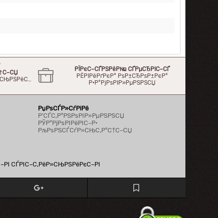
°
РЇРєС–СЃРЅРёР№ СЃРµСЂРІС–СЃ
†С–СЏ
РЁРІРёРґРєР° РѕР±СЂРѕР±РєР°
Р»СЊРЅРёС…
Р·Р°РјРѕРІР»РµРЅРЅСЏ
РџРѕСЃР»СѓРіРё
Р’СЃС‚Р°РЅРѕРІР»РµРЅРЅСЏ
РЎР°РјРѕРІРёРІС–Р·
РљРѕРЅСЃСѓР»СЊС‚Р°С†С–СЏ
С–РІ СЃРІС–С‚РёР»СЊРЅРёРєС–РІ