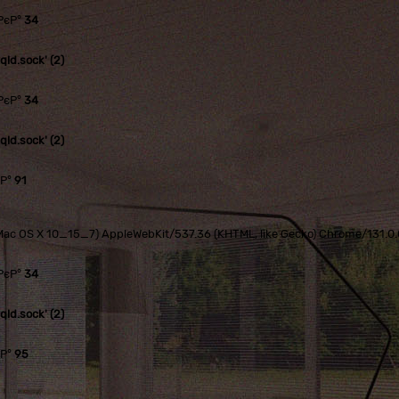
РєР°
34
ld.sock' (2)
РєР°
34
ld.sock' (2)
єР°
91
tel Mac OS X 10_15_7) AppleWebKit/537.36 (KHTML, like Gecko) Chrome/131.
РєР°
34
ld.sock' (2)
єР°
95