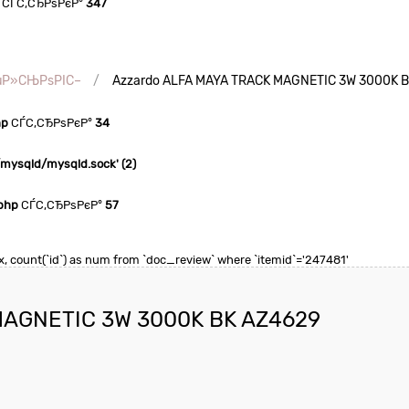
СЃС‚СЂРѕРєР°
347
µР»СЊРѕРІС–
Azzardo ALFA MAYA TRACK MAGNETIC 3W 3000K 
hp
СЃС‚СЂРѕРєР°
34
n/mysqld/mysqld.sock' (2)
php
СЃС‚СЂРѕРєР°
57
max, count(`id`) as num from `doc_review` where `itemid`='247481'
MAGNETIC 3W 3000K BK AZ4629