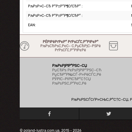
РљРѕР»С–СЂ Р°Р±Р°Р¶СѓСЂР° :
РљРѕР»С–СЂ Р°Р±Р°Р¶СѓСЂР° :
EAN:
РЁРІРёРґРєР° РґРѕСЃС‚Р°РІРєР°
РљРѕСЂРѕС‚РєС– С‚РµСЂРјС–РЅРё
РґРѕСЃС‚Р°РІРєРё
РљРѕРјРїР°РЅС–СЏ
РџСЂРѕ РєРѕРјРїР°РЅС–СЋ
РџСЂР°Р№СЃ-Р»РёСЃС‚Рё
РЎРїС–РІРїСЂР°С†СЏ
РљРѕРЅС‚Р°РєС‚Рё
РљРѕРЅСЃСѓР»СЊС‚Р°С†С–СЏ, Рї
© poland-lustra.com.ua, 2015 - 2026