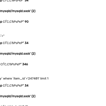
hp
СЃС‚СЂРѕРєР°
34
n/mysqld/mysqld.sock' (2)
hp
СЃС‚СЂРѕРєР°
90
`=''
hp
СЃС‚СЂРѕРєР°
34
n/mysqld/mysqld.sock' (2)
СЃС‚СЂРѕРєР°
346
 where `item_id`='247481' limit 1
hp
СЃС‚СЂРѕРєР°
34
n/mysqld/mysqld.sock' (2)