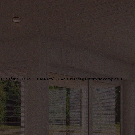
0.0.0 Safari/537.36; ClaudeBot/1.0; +claudebot@anthropic.com)' AND