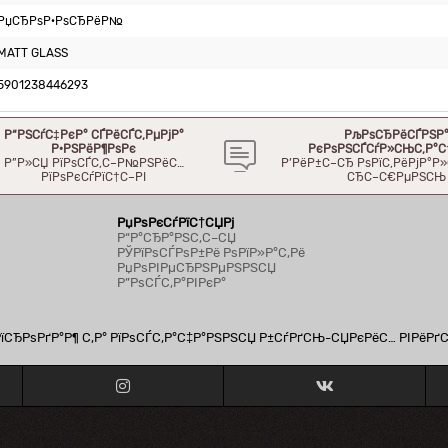
РџСЂРѕР·РѕСЂРёР№
MATT GLASS
5901238446293
Р“РЅСѓС‡РєР° СЃРёСЃС‚РµРјР°
РљРѕСЂРёСЃРЅР
Р·РЅРёР¶РѕРє
РєРѕРЅСЃСѓР»СЊС‚Р°С
Р”Р»СЏ РїРѕСЃС‚С–Р№РЅРёС…
Р’РёР±С–СЂ РѕРїС‚РёРјР°
РїРѕРєСѓРїС†С–РІ
СЂС–С€РµРЅСЊ
РџРѕРєСѓРїС†СЏРј
Р“Р°СЂР°РЅС‚С–СЏ
РЎРїРѕСЃРѕР±Рё РѕРїР»Р°С‚Рё
РџРѕРІРµСЂРЅРµРЅРЅСЏ
Р”РѕСЃС‚Р°РІРєР°
СЂРѕРґР°Р¶ С‚Р° РїРѕСЃС‚Р°С‡Р°РЅРЅСЏ Р±СѓРґСЊ-СЏРєРёС… РІРёРґ