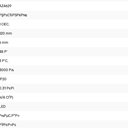
AZ4629
Р§РѕСЂРЅРёР№
1 С€С‚
120 mm
6 mm
48 Р’
3 Р’С‚
3000 Рљ
IP20
0.31 РєРі
N/A СЃРј
LED
РњРµС‚Р°Р»
РЎРєР»Рѕ