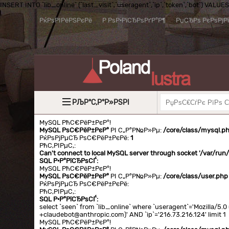
INSERT INTO `lib_online` (`last_visit`,`useragent`,`ip`,`token`,`bot`) VALUES (
РќРѕРІРёРЅРєРё
Р РѕР·РїСЂРѕРґР°Р¶
РџСЂРѕ РєРѕРјР
РЉР°С‚Р°Р»РЅРІ
MySQL РћС€РёР±РєР°!
MySQL РѕС€РёР±РєР°
РІ С„Р°Р№Р»Рµ:
/core/class/mysql.p
РќРѕРјРµСЂ РѕС€РёР±РєРё:
1
РћС‚РІРµС‚:
Can't connect to local MySQL server through socket '/var/ru
SQL Р·Р°РїСЂРѕСЃ:
MySQL РћС€РёР±РєР°!
MySQL РѕС€РёР±РєР°
РІ С„Р°Р№Р»Рµ:
/core/class/user.php
РќРѕРјРµСЂ РѕС€РёР±РєРё:
РћС‚РІРµС‚:
SQL Р·Р°РїСЂРѕСЃ:
select `seen` from `lib_online` where `useragent`='Mozilla/5
+claudebot@anthropic.com)' AND `ip`='216.73.216.124' limit 1
MySQL РћС€РёР±РєР°!