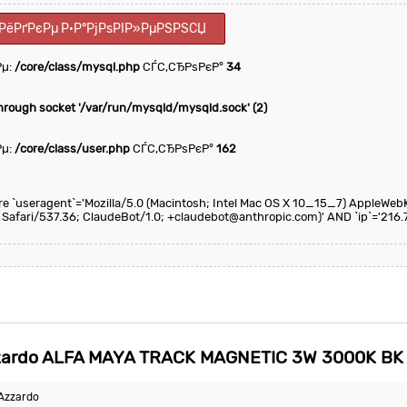
РёРґРєРµ Р·Р°РјРѕРІР»РµРЅРЅСЏ
Рµ:
/core/class/mysql.php
СЃС‚СЂРѕРєР°
34
through socket '/var/run/mysqld/mysqld.sock' (2)
Рµ:
/core/class/user.php
СЃС‚СЂРѕРєР°
162
here `useragent`='Mozilla/5.0 (Macintosh; Intel Mac OS X 10_15_7) AppleWeb
 Safari/537.36; ClaudeBot/1.0; +claudebot@anthropic.com)' AND `ip`='216.
ardo ALFA MAYA TRACK MAGNETIC 3W 3000K BK
Azzardo