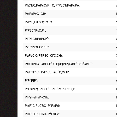
РђСЂС‚РёРєСѓР» С„Р°Р±СЂРёРєРё:
РљРѕР»С–СЂ:
Р›Р°РјРїРѕС‡РєРё:
Р’РёСЃРѕС‚Р°:
РЁРёСЂРёРЅР°:
РќР°РїСЂСѓРіР°:
РџРѕС‚СѓР¶РЅС–СЃС‚СЊ:
РљРѕР»С–СЂРЅР° С‚РµРјРїРµСЂР°С‚СѓСЂР°:
РљР»Р°СЃ Р·Р°С…РёСЃС‚Сѓ IP:
Р’Р°РіР°:
Р”РѕРІР¶РёРЅР° РєР°Р±РµР»СЏ:
Р¦РѕРєРѕР»СЊ:
РњР°С‚РµСЂС–Р°Р»Рё:
РњР°С‚РµСЂС–Р°Р»Рё: