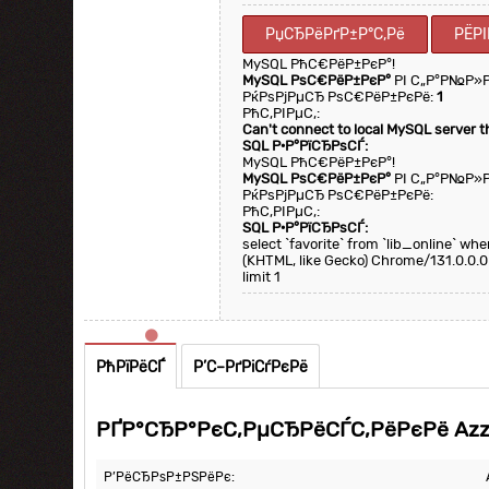
РџСЂРёРґР±Р°С‚Рё
РЁРІ
MySQL РћС€РёР±РєР°!
MySQL РѕС€РёР±РєР°
РІ С„Р°Р№Р»
РќРѕРјРµСЂ РѕС€РёР±РєРё:
1
РћС‚РІРµС‚:
Can't connect to local MySQL server 
SQL Р·Р°РїСЂРѕСЃ:
MySQL РћС€РёР±РєР°!
MySQL РѕС€РёР±РєР°
РІ С„Р°Р№Р»
РќРѕРјРµСЂ РѕС€РёР±РєРё:
РћС‚РІРµС‚:
SQL Р·Р°РїСЂРѕСЃ:
select `favorite` from `lib_online` w
(KHTML, like Gecko) Chrome/131.0.0.0
limit 1
РћРїРёСЃ
Р’С–РґРіСѓРєРё
РҐР°СЂР°РєС‚РµСЂРёСЃС‚РёРєРё Azz
Р’РёСЂРѕР±РЅРёРє: