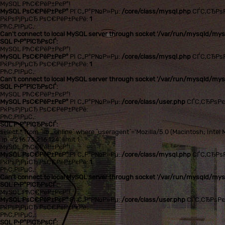
MySQL РћС€РёР±РєР°!
MySQL РѕС€РёР±РєР°
РІ С„Р°Р№Р»Рµ:
/core/class/mysql.php
СЃС‚СЂРѕ
РќРѕРјРµСЂ РѕС€РёР±РєРё:
1
РћС‚РІРµС‚:
Can't connect to local MySQL server through socket '/var/run/mysqld/mysq
SQL Р·Р°РїСЂРѕСЃ:
MySQL РћС€РёР±РєР°!
MySQL РѕС€РёР±РєР°
РІ С„Р°Р№Р»Рµ:
/core/class/mysql.php
СЃС‚СЂРѕ
РќРѕРјРµСЂ РѕС€РёР±РєРё:
1
РћС‚РІРµС‚:
Can't connect to local MySQL server through socket '/var/run/mysqld/mysq
SQL Р·Р°РїСЂРѕСЃ:
MySQL РћС€РёР±РєР°!
MySQL РѕС€РёР±РєР°
РІ С„Р°Р№Р»Рµ:
/core/class/user.php
СЃС‚СЂРѕР
РќРѕРјРµСЂ РѕС€РёР±РєРё:
РћС‚РІРµС‚:
SQL Р·Р°РїСЂРѕСЃ:
select * from `lib_online` where `useragent`='Mozilla/5.0 (Macintosh; In
`ip`='216.73.216.124' limit 1
MySQL РћС€РёР±РєР°!
MySQL РѕС€РёР±РєР°
РІ С„Р°Р№Р»Рµ:
/core/class/mysql.php
СЃС‚СЂРѕ
РќРѕРјРµСЂ РѕС€РёР±РєРё:
1
РћС‚РІРµС‚:
Can't connect to local MySQL server through socket '/var/run/mysqld/mysq
SQL Р·Р°РїСЂРѕСЃ:
MySQL РћС€РёР±РєР°!
MySQL РѕС€РёР±РєР°
РІ С„Р°Р№Р»Рµ:
/core/class/user.php
СЃС‚СЂРѕР
РќРѕРјРµСЂ РѕС€РёР±РєРё:
РћС‚РІРµС‚:
SQL Р·Р°РїСЂРѕСЃ: