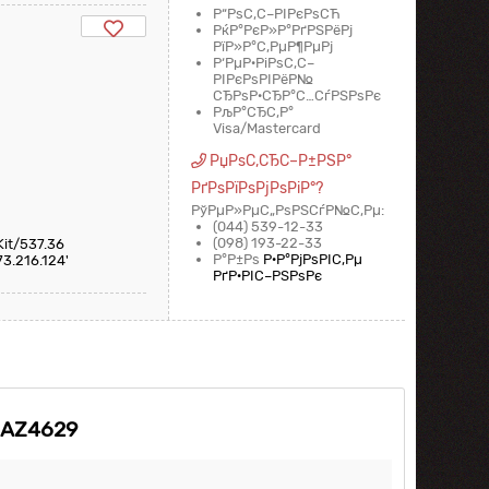
Р“РѕС‚С–РІРєРѕСЋ
РќР°РєР»Р°РґРЅРёРј
РїР»Р°С‚РµР¶РµРј
Р‘РµР·РіРѕС‚С–
РІРєРѕРІРёР№
СЂРѕР·СЂР°С…СѓРЅРѕРє
РљР°СЂС‚Р°
Visa/Mastercard
РџРѕС‚СЂС–Р±РЅР°
РґРѕРїРѕРјРѕРіР°?
РўРµР»РµС„РѕРЅСѓР№С‚Рµ:
(044) 539-12-33
(098) 193-22-33
Kit/537.36
Р°Р±Рѕ
Р·Р°РјРѕРІС‚Рµ
73.216.124'
РґР·РІС–РЅРѕРє
 AZ4629