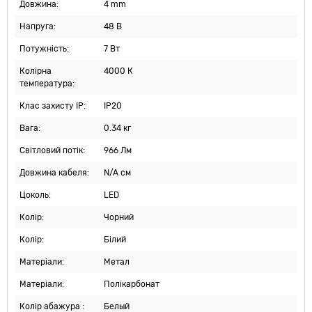
Довжина:
4 mm
Напруга:
48 В
Потужність:
7 Вт
Колірна
4000 К
температура:
Клас захисту IP:
IP20
Вага:
0.34 кг
Світловий потік:
966 Лм
Довжина кабеля:
N/A см
Цоколь:
LED
Колір:
Чорний
Колір:
Білий
Матеріали:
Метал
Матеріали:
Полікарбонат
Колір абажура :
Белый