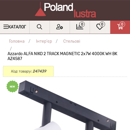
0
0
0
КАТАЛОГ
Головна
Інтер'єр
Стельові
Azzardo ALFA NIKO 2 TRACK MAGNETIC 2x7W 4000K WH BK
AZ4587
Код товару:
247439