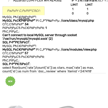
Azzardo LUMI FLEX WH AZ4562
`IP`='216.73.217.12'
`IP`='216.73.217.1
+CLA
LIMIT
LIMIT
0
1
1
РљРѕРґ С‚РѕРІР°СЂСѓ:
0
0
MySQL РћС€РёР±РєР°!
247418
MySQL РѕС€РёР±РєР°
РІ С„Р°Р№Р»Рµ:
/core/class/mysql.php
СЃС‚СЂРѕРєР°
34
РќРѕРјРµСЂ РѕС€РёР±РєРё:
1
РћС‚РІРµС‚:
Can't connect to local MySQL server through socket
'/var/run/mysqld/mysqld.sock' (2)
SQL Р·Р°РїСЂРѕСЃ:
MySQL РћС€РёР±РєР°!
MySQL РѕС€РёР±РєР°
РІ С„Р°Р№Р»Рµ:
/core/modules/view.php
СЃС‚СЂРѕРєР°
57
РќРѕРјРµСЂ РѕС€РёР±РєРё:
РћС‚РІРµС‚:
SQL Р·Р°РїСЂРѕСЃ:
select floor(sum(`rate`)/count(`id`)) as stars, max(`rate`) as max,
count(`id`) as num from `doc_review` where `itemid`='247418'