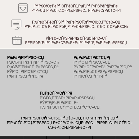
Р“РЅСѓС‡РєР° СЃРёСЃС‚РµРјР° Р·РЅРёР¶РѕРє
Р”Р»СЏ РїРѕСЃС‚С–Р№РЅРёС… РїРѕРєСѓРїС†С–РІ
РљРѕСЂРёСЃРЅР° РєРѕРЅСЃСѓР»СЊС‚Р°С†С–СЏ
Р’РёР±С–СЂ РѕРїС‚РёРјР°Р»СЊРЅРёС… СЂС–С€РµРЅСЊ
РЇРєС–СЃРЅРёР№ СЃРµСЂРІС–СЃ
РЁРІРёРґРєР° РѕР±СЂРѕР±РєР° Р·Р°РјРѕРІР»РµРЅРЅСЏ
РљРѕРјРїР°РЅС–СЏ
РџРѕРєСѓРїС†СЏРј
РџСЂРѕ РєРѕРјРїР°РЅС–СЋ
Р“Р°СЂР°РЅС‚С–СЏ
РџСЂР°Р№СЃ-Р»РёСЃС‚Рё
РЎРїРѕСЃРѕР±Рё РѕРїР»Р°С‚Рё
РЎРїС–РІРїСЂР°С†СЏ
РџРѕРІРµСЂРЅРµРЅРЅСЏ
РљРѕРЅС‚Р°РєС‚Рё
Р”РѕСЃС‚Р°РІРєР°
РџРѕСЃР»СѓРіРё
Р’СЃС‚Р°РЅРѕРІР»РµРЅРЅСЏ
РЎР°РјРѕРІРёРІС–Р·
РљРѕРЅСЃСѓР»СЊС‚Р°С†С–СЏ
РљРѕРЅСЃСѓР»СЊС‚Р°С†С–СЏ, РїСЂРѕРґР°Р¶ С‚Р°
РїРѕСЃС‚Р°С‡Р°РЅРЅСЏ Р±СѓРґСЊ-СЏРєРёС… РІРёРґС–РІ СЃРІС–
С‚РёР»СЊРЅРёРєС–РІ