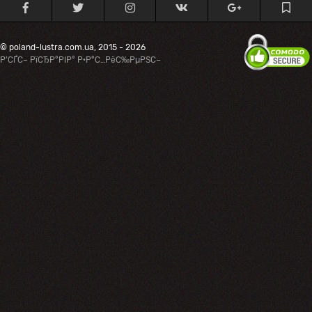
© poland-lustra.com.ua, 2015 - 2026
Р’СЃС– РїСЂР°РІР° Р·Р°С…РёС‰РµРЅС–