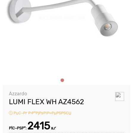
Azzardo
LUMI FLEX WH AZ4562
РџС–Рґ Р·Р°РјРѕРІР»РµРЅРЅСЏ
2415
Р¦С–РЅР°:
в‚ґ