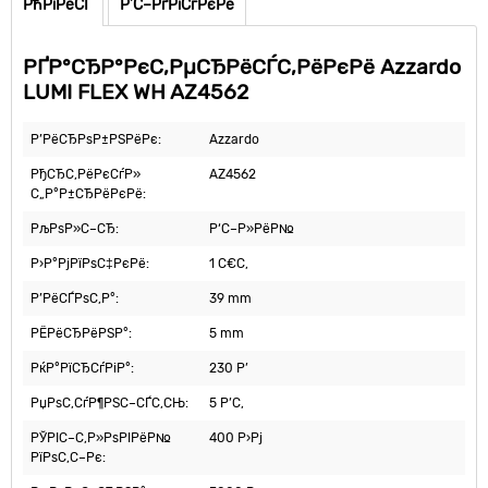
РћРїРёСЃ
Р’С–РґРіСѓРєРё
РҐР°СЂР°РєС‚РµСЂРёСЃС‚РёРєРё Azzardo
LUMI FLEX WH AZ4562
Р’РёСЂРѕР±РЅРёРє:
Azzardo
РђСЂС‚РёРєСѓР»
AZ4562
С„Р°Р±СЂРёРєРё:
РљРѕР»С–СЂ:
Р‘С–Р»РёР№
Р›Р°РјРїРѕС‡РєРё:
1 С€С‚
Р’РёСЃРѕС‚Р°:
39 mm
РЁРёСЂРёРЅР°:
5 mm
РќР°РїСЂСѓРіР°:
230 Р’
РџРѕС‚СѓР¶РЅС–СЃС‚СЊ:
5 Р’С‚
РЎРІС–С‚Р»РѕРІРёР№
400 Р›Рј
РїРѕС‚С–Рє: