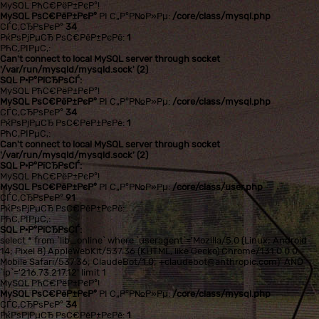
MySQL РћС€РёР±РєР°!
MySQL РѕС€РёР±РєР°
РІ С„Р°Р№Р»Рµ:
/core/class/mysql.php
СЃС‚СЂРѕРєР°
34
РќРѕРјРµСЂ РѕС€РёР±РєРё:
1
РћС‚РІРµС‚:
Can't connect to local MySQL server through socket
'/var/run/mysqld/mysqld.sock' (2)
SQL Р·Р°РїСЂРѕСЃ:
MySQL РћС€РёР±РєР°!
MySQL РѕС€РёР±РєР°
РІ С„Р°Р№Р»Рµ:
/core/class/mysql.php
СЃС‚СЂРѕРєР°
34
РќРѕРјРµСЂ РѕС€РёР±РєРё:
1
РћС‚РІРµС‚:
Can't connect to local MySQL server through socket
'/var/run/mysqld/mysqld.sock' (2)
SQL Р·Р°РїСЂРѕСЃ:
MySQL РћС€РёР±РєР°!
MySQL РѕС€РёР±РєР°
РІ С„Р°Р№Р»Рµ:
/core/class/user.php
СЃС‚СЂРѕРєР°
91
РќРѕРјРµСЂ РѕС€РёР±РєРё:
РћС‚РІРµС‚:
SQL Р·Р°РїСЂРѕСЃ:
select * from `lib_online` where `useragent`='Mozilla/5.0 (Linux; Android
14; Pixel 8) AppleWebKit/537.36 (KHTML, like Gecko) Chrome/131.0.0.0
Mobile Safari/537.36; ClaudeBot/1.0; +claudebot@anthropic.com)' AND
`ip`='216.73.217.12' limit 1
MySQL РћС€РёР±РєР°!
MySQL РѕС€РёР±РєР°
РІ С„Р°Р№Р»Рµ:
/core/class/mysql.php
СЃС‚СЂРѕРєР°
34
РќРѕРјРµСЂ РѕС€РёР±РєРё:
1