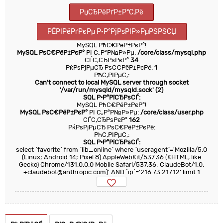
РџСЂРёРґР±Р°С‚Рё
РЁРІРёРґРєРµ Р·Р°РјРѕРІР»РµРЅРЅСЏ
MySQL РћС€РёР±РєР°!
MySQL РѕС€РёР±РєР°
РІ С„Р°Р№Р»Рµ:
/core/class/mysql.php
СЃС‚СЂРѕРєР°
34
РќРѕРјРµСЂ РѕС€РёР±РєРё:
1
РћС‚РІРµС‚:
Can't connect to local MySQL server through socket
'/var/run/mysqld/mysqld.sock' (2)
SQL Р·Р°РїСЂРѕСЃ:
MySQL РћС€РёР±РєР°!
MySQL РѕС€РёР±РєР°
РІ С„Р°Р№Р»Рµ:
/core/class/user.php
СЃС‚СЂРѕРєР°
162
РќРѕРјРµСЂ РѕС€РёР±РєРё:
РћС‚РІРµС‚:
SQL Р·Р°РїСЂРѕСЃ:
select `favorite` from `lib_online` where `useragent`='Mozilla/5.0
(Linux; Android 14; Pixel 8) AppleWebKit/537.36 (KHTML, like
Gecko) Chrome/131.0.0.0 Mobile Safari/537.36; ClaudeBot/1.0;
+claudebot@anthropic.com)' AND `ip`='216.73.217.12' limit 1