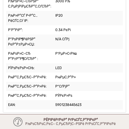
РљРѕР»С–СЂРЅР°
3000 Рљ
С‚РµРјРїРµСЂР°С‚СѓСЂР°:
РљР»Р°СЃ Р·Р°С…
IP20
РёСЃС‚Сѓ IP:
Р’Р°РіР°:
0.34 РєРі
Р”РѕРІР¶РёРЅР°
N/A СЃРј
РєР°Р±РµР»СЏ:
РљРѕР»С–СЂ
Р‘РµР»С‹Р№
Р°Р±Р°Р¶СѓСЂР° :
Р¦РѕРєРѕР»СЊ:
LED
РњР°С‚РµСЂС–Р°Р»Рё:
РњРµС‚Р°Р»
РњР°С‚РµСЂС–Р°Р»Рё:
Р“СѓРјР°
РњР°С‚РµСЂС–Р°Р»Рё:
РЎРєР»Рѕ
EAN:
5901238445623
РЁРІРёРґРєР° РґРѕСЃС‚Р°РІРєР°
РљРѕСЂРѕС‚РєС– С‚РµСЂРјС–РЅРё РґРѕСЃС‚Р°РІРєРё