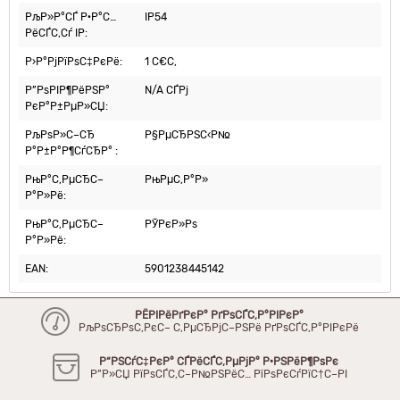
РљР»Р°СЃ Р·Р°С…
IP54
РёСЃС‚Сѓ IP:
Р›Р°РјРїРѕС‡РєРё:
1 С€С‚
Р”РѕРІР¶РёРЅР°
N/A СЃРј
РєР°Р±РµР»СЏ:
РљРѕР»С–СЂ
Р§РµСЂРЅС‹Р№
Р°Р±Р°Р¶СѓСЂР° :
РњР°С‚РµСЂС–
РњРµС‚Р°Р»
Р°Р»Рё:
РњР°С‚РµСЂС–
РЎРєР»Рѕ
Р°Р»Рё:
EAN:
5901238445142
РЁРІРёРґРєР° РґРѕСЃС‚Р°РІРєР°
РљРѕСЂРѕС‚РєС– С‚РµСЂРјС–РЅРё РґРѕСЃС‚Р°РІРєРё
Р“РЅСѓС‡РєР° СЃРёСЃС‚РµРјР° Р·РЅРёР¶РѕРє
Р”Р»СЏ РїРѕСЃС‚С–Р№РЅРёС… РїРѕРєСѓРїС†С–РІ