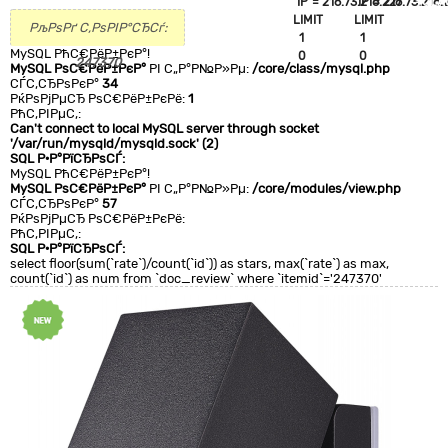
`IP`='216.73.216.227'
`IP`='216.73.216.
+CLA
LIMIT
LIMIT
0
РљРѕРґ С‚РѕРІР°СЂСѓ:
1
1
MySQL РћС€РёР±РєР°!
0
0
247370
MySQL РѕС€РёР±РєР°
РІ С„Р°Р№Р»Рµ:
/core/class/mysql.php
СЃС‚СЂРѕРєР°
34
РќРѕРјРµСЂ РѕС€РёР±РєРё:
1
РћС‚РІРµС‚:
Can't connect to local MySQL server through socket
'/var/run/mysqld/mysqld.sock' (2)
SQL Р·Р°РїСЂРѕСЃ:
MySQL РћС€РёР±РєР°!
MySQL РѕС€РёР±РєР°
РІ С„Р°Р№Р»Рµ:
/core/modules/view.php
СЃС‚СЂРѕРєР°
57
РќРѕРјРµСЂ РѕС€РёР±РєРё:
РћС‚РІРµС‚:
SQL Р·Р°РїСЂРѕСЃ:
select floor(sum(`rate`)/count(`id`)) as stars, max(`rate`) as max,
count(`id`) as num from `doc_review` where `itemid`='247370'