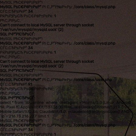
MySQL РћС€РёР±РєР°!
MySQL РѕС€РёР±РєР°
РІ С„Р°Р№Р»Рµ:
/core/class/mysql.php
СЃС‚СЂРѕРєР°
34
РќРѕРјРµСЂ РѕС€РёР±РєРё:
1
РћС‚РІРµС‚:
Can't connect to local MySQL server through socket
'/var/run/mysqld/mysqld.sock' (2)
SQL Р·Р°РїСЂРѕСЃ:
MySQL РћС€РёР±РєР°!
MySQL РѕС€РёР±РєР°
РІ С„Р°Р№Р»Рµ:
/core/class/mysql.php
СЃС‚СЂРѕРєР°
34
РќРѕРјРµСЂ РѕС€РёР±РєРё:
1
РћС‚РІРµС‚:
Can't connect to local MySQL server through socket
'/var/run/mysqld/mysqld.sock' (2)
SQL Р·Р°РїСЂРѕСЃ:
MySQL РћС€РёР±РєР°!
MySQL РѕС€РёР±РєР°
РІ С„Р°Р№Р»Рµ:
/core/class/user.php
СЃС‚СЂРѕРєР°
91
РќРѕРјРµСЂ РѕС€РёР±РєРё:
РћС‚РІРµС‚:
SQL Р·Р°РїСЂРѕСЃ:
select * from `lib_online` where `useragent`='Mozilla/5.0 (Linux; Android
14; Pixel 8) AppleWebKit/537.36 (KHTML, like Gecko) Chrome/131.0.0.0
Mobile Safari/537.36; ClaudeBot/1.0; +claudebot@anthropic.com)' AND
`ip`='216.73.216.227' limit 1
MySQL РћС€РёР±РєР°!
MySQL РѕС€РёР±РєР°
РІ С„Р°Р№Р»Рµ:
/core/class/mysql.php
СЃС‚СЂРѕРєР°
34
РќРѕРјРµСЂ РѕС€РёР±РєРё:
1