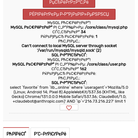
РџСЂРёРґР±Р°С‚Рё
РЁРІРёРґРєРµ Р·Р°РјРѕРІР»РµРЅРЅСЏ
MySQL РћС€РёР±РєР°!
MySQL РѕС€РёР±РєР°
РІ С„Р°Р№Р»Рµ:
/core/class/mysql.php
СЃС‚СЂРѕРєР°
34
РќРѕРјРµСЂ РѕС€РёР±РєРё:
1
РћС‚РІРµС‚:
Can't connect to local MySQL server through socket
'/var/run/mysqld/mysqld.sock' (2)
SQL Р·Р°РїСЂРѕСЃ:
MySQL РћС€РёР±РєР°!
MySQL РѕС€РёР±РєР°
РІ С„Р°Р№Р»Рµ:
/core/class/user.php
СЃС‚СЂРѕРєР°
162
РќРѕРјРµСЂ РѕС€РёР±РєРё:
РћС‚РІРµС‚:
SQL Р·Р°РїСЂРѕСЃ:
select `favorite` from `lib_online` where `useragent`='Mozilla/5.0
(Linux; Android 14; Pixel 8) AppleWebKit/537.36 (KHTML, like
Gecko) Chrome/131.0.0.0 Mobile Safari/537.36; ClaudeBot/1.0;
+claudebot@anthropic.com)' AND `ip`='216.73.216.227' limit 1
РћРїРёСЃ
Р’С–РґРіСѓРєРё