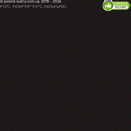
© poland-lustra.com.ua, 2015 - 2026
Р’СЃС– РїСЂР°РІР° Р·Р°С…РёС‰РµРЅС–