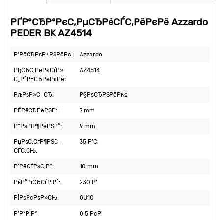
РҐР°СЂР°РєС‚РµСЂРёСЃС‚РёРєРё Azzardo
PEDER BK AZ4514
Р’РёСЂРѕР±РЅРёРє:
Azzardo
РђСЂС‚РёРєСѓР»
AZ4514
С„Р°Р±СЂРёРєРё:
РљРѕР»С–СЂ:
Р§РѕСЂРЅРёР№
РЁРёСЂРёРЅР°:
7 mm
Р”РѕРІР¶РёРЅР°:
9 mm
РџРѕС‚СѓР¶РЅС–
35 Р’С‚
СЃС‚СЊ:
Р’РёСЃРѕС‚Р°:
10 mm
РќР°РїСЂСѓРіР°:
230 Р’
Р¦РѕРєРѕР»СЊ:
GU10
Р’Р°РіР°:
0.5 РєРі