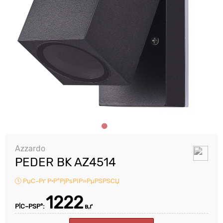
Azzardo
PEDER BK AZ4514
РџС–Рґ Р·Р°РјРѕРІР»РµРЅРЅСЏ
1222
Р¦С–РЅР°:
в‚ґ