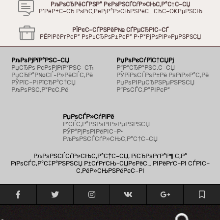
РљРѕСЂРёСЃРЅР° РєРѕРЅСЃСѓР»СЊС‚Р°С†С–СЏ
Р’РёР±С–СЂ РѕРїС‚РёРјР°Р»СЊРЅРёС… СЂС–С€РµРЅСЊ
РЇРєС–СЃРЅРёР№ СЃРµСЂРІС–СЃ
РЁРІРёРґРєР° РѕР±СЂРѕР±РєР° Р·Р°РјРѕРІР»РµРЅРЅСЏ
РљРѕРјРїР°РЅС–СЏ
РџРѕРєСѓРїС†СЏРј
РџСЂРѕ РєРѕРјРїР°РЅС–СЋ
Р“Р°СЂР°РЅС‚С–СЏ
РџСЂР°Р№СЃ-Р»РёСЃС‚Рё
РЎРїРѕСЃРѕР±Рё РѕРїР»Р°С‚Рё
РЎРїС–РІРїСЂР°С†СЏ
РџРѕРІРµСЂРЅРµРЅРЅСЏ
РљРѕРЅС‚Р°РєС‚Рё
Р”РѕСЃС‚Р°РІРєР°
РџРѕСЃР»СѓРіРё
Р’СЃС‚Р°РЅРѕРІР»РµРЅРЅСЏ
РЎР°РјРѕРІРёРІС–Р·
РљРѕРЅСЃСѓР»СЊС‚Р°С†С–СЏ
РљРѕРЅСЃСѓР»СЊС‚Р°С†С–СЏ, РїСЂРѕРґР°Р¶ С‚Р°
РїРѕСЃС‚Р°С‡Р°РЅРЅСЏ Р±СѓРґСЊ-СЏРєРёС… РІРёРґС–РІ СЃРІС–
С‚РёР»СЊРЅРёРєС–РІ