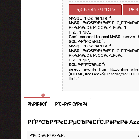
РџСЂРёРґР±Р°С‚Рё
РЁРІ
MySQL РћС€РёР±РєР°!
MySQL РѕС€РёР±РєР°
РІ С„Р°Р№Р»
РќРѕРјРµСЂ РѕС€РёР±РєРё:
1
РћС‚РІРµС‚:
Can't connect to local MySQL server 
SQL Р·Р°РїСЂРѕСЃ:
MySQL РћС€РёР±РєР°!
MySQL РѕС€РёР±РєР°
РІ С„Р°Р№Р»
РќРѕРјРµСЂ РѕС€РёР±РєРё:
РћС‚РІРµС‚:
SQL Р·Р°РїСЂРѕСЃ:
select `favorite` from `lib_online` w
(KHTML, like Gecko) Chrome/131.0.0.0
limit 1
РћРїРёСЃ
Р’С–РґРіСѓРєРё
РҐР°СЂР°РєС‚РµСЂРёСЃС‚РёРєРё Azza
Р’РёСЂРѕР±РЅРёРє: