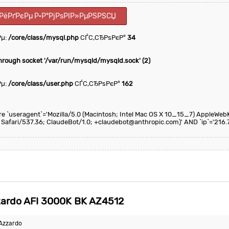
РёРґРєРµ Р·Р°РјРѕРІР»РµРЅРЅСЏ
Рµ:
/core/class/mysql.php
СЃС‚СЂРѕРєР°
34
through socket '/var/run/mysqld/mysqld.sock' (2)
Рµ:
/core/class/user.php
СЃС‚СЂРѕРєР°
162
here `useragent`='Mozilla/5.0 (Macintosh; Intel Mac OS X 10_15_7) AppleWeb
 Safari/537.36; ClaudeBot/1.0; +claudebot@anthropic.com)' AND `ip`='216.
rdo AFI 3000K BK AZ4512
Azzardo