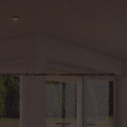
0.0.0 Safari/537.36; ClaudeBot/1.0; +claudebot@anthropic.com)' AND