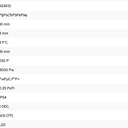
AZ4512
Р§РѕСЂРЅРёР№
10 mm
3 mm
3 Р’С‚
10 mm
230 Р’
3000 Рљ
РњРµС‚Р°Р»
0.25 РєРі
IP54
1 С€С‚
N/A СЃРј
LED