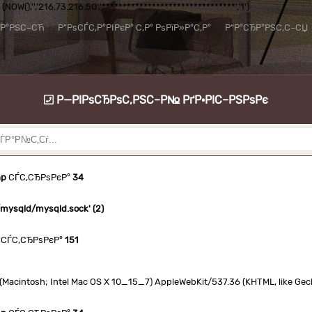
NOW(),'','216.73.216.50','********************************','1')
їР°РЅС–СЋ
Р”РѕСЃС‚Р°РІРєР° С‚Р° РѕРїР»Р°С‚Р°
Р“Р°СЂР°РЅС‚С–СЏ
Р—РІРѕСЂРѕС‚РЅС–Р№ РґР·РІС–РЅРѕРє
hp
СЃС‚СЂРѕРєР°
34
n/mysqld/mysqld.sock' (2)
СЃС‚СЂРѕРєР°
151
.0 (Macintosh; Intel Mac OS X 10_15_7) AppleWebKit/537.36 (KHTML, like Ge