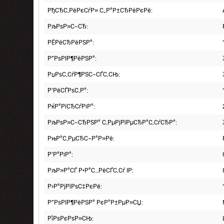
РђСЂС‚РёРєСѓР» С„Р°Р±СЂРёРєРё:
РљРѕР»С–СЂ:
РЁРёСЂРёРЅР°:
Р”РѕРІР¶РёРЅР°:
РџРѕС‚СѓР¶РЅС–СЃС‚СЊ:
Р’РёСЃРѕС‚Р°:
РќР°РїСЂСѓРіР°:
РљРѕР»С–СЂРЅР° С‚РµРјРїРµСЂР°С‚СѓСЂР°:
РњР°С‚РµСЂС–Р°Р»Рё:
Р’Р°РіР°:
РљР»Р°СЃ Р·Р°С…РёСЃС‚Сѓ IP:
Р›Р°РјРїРѕС‡РєРё:
Р”РѕРІР¶РёРЅР° РєР°Р±РµР»СЏ:
Р¦РѕРєРѕР»СЊ: