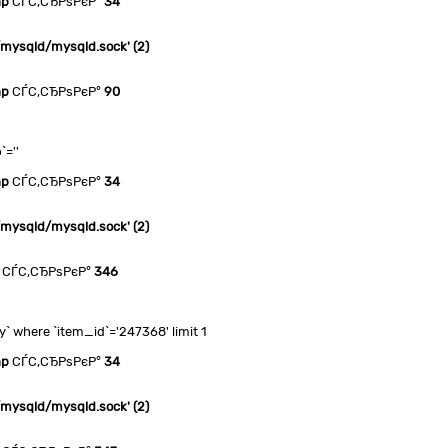
hp
СЃС‚СЂРѕРєР°
34
n/mysqld/mysqld.sock' (2)
hp
СЃС‚СЂРѕРєР°
90
`=''
hp
СЃС‚СЂРѕРєР°
34
n/mysqld/mysqld.sock' (2)
СЃС‚СЂРѕРєР°
346
 where `item_id`='247368' limit 1
hp
СЃС‚СЂРѕРєР°
34
n/mysqld/mysqld.sock' (2)