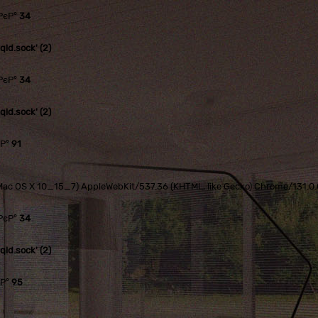
РєР°
34
ld.sock' (2)
РєР°
34
ld.sock' (2)
єР°
91
tel Mac OS X 10_15_7) AppleWebKit/537.36 (KHTML, like Gecko) Chrome/131.
РєР°
34
ld.sock' (2)
єР°
95