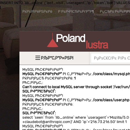
INSERT INTO `lib_online` (`last_visit`,`useragent`,`ip`,`token`,`bot`) VALUES (
РќРѕРІРёРЅРєРё
Р РѕР·РїСЂРѕРґР°Р¶
РџСЂРѕ РєРѕРјР
РЉР°С‚Р°Р»РЅРІ
MySQL РћС€РёР±РєР°!
MySQL РѕС€РёР±РєР°
РІ С„Р°Р№Р»Рµ:
/core/class/mysql.p
РќРѕРјРµСЂ РѕС€РёР±РєРё:
1
РћС‚РІРµС‚:
Can't connect to local MySQL server through socket '/var/ru
SQL Р·Р°РїСЂРѕСЃ:
MySQL РћС€РёР±РєР°!
MySQL РѕС€РёР±РєР°
РІ С„Р°Р№Р»Рµ:
/core/class/user.php
РќРѕРјРµСЂ РѕС€РёР±РєРё:
РћС‚РІРµС‚:
SQL Р·Р°РїСЂРѕСЃ:
select `seen` from `lib_online` where `useragent`='Mozilla/5
+claudebot@anthropic.com)' AND `ip`='216.73.216.50' limit 1
MySQL РћС€РёР±РєР°!