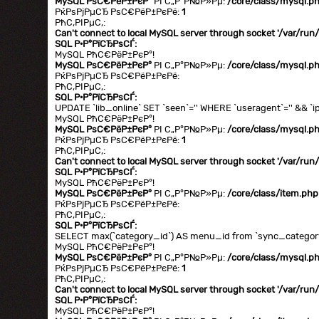
MySQL РѕС€РёР±РєР°
РІ С„Р°Р№Р»Рµ:
/core/class/mysql.p
РќРѕРјРµСЂ РѕС€РёР±РєРё:
1
РћС‚РІРµС‚:
Can't connect to local MySQL server through socket '/var/ru
SQL Р·Р°РїСЂРѕСЃ:
MySQL РћС€РёР±РєР°!
MySQL РѕС€РёР±РєР°
РІ С„Р°Р№Р»Рµ:
/core/class/mysql.p
РќРѕРјРµСЂ РѕС€РёР±РєРё:
РћС‚РІРµС‚:
SQL Р·Р°РїСЂРѕСЃ:
UPDATE `lib_online` SET `seen`='' WHERE `useragent`='' && `ip
MySQL РћС€РёР±РєР°!
MySQL РѕС€РёР±РєР°
РІ С„Р°Р№Р»Рµ:
/core/class/mysql.p
РќРѕРјРµСЂ РѕС€РёР±РєРё:
1
РћС‚РІРµС‚:
Can't connect to local MySQL server through socket '/var/ru
SQL Р·Р°РїСЂРѕСЃ:
MySQL РћС€РёР±РєР°!
MySQL РѕС€РёР±РєР°
РІ С„Р°Р№Р»Рµ:
/core/class/item.php
РќРѕРјРµСЂ РѕС€РёР±РєРё:
РћС‚РІРµС‚:
SQL Р·Р°РїСЂРѕСЃ:
SELECT max(`category_id`) AS menu_id from `sync_category`
MySQL РћС€РёР±РєР°!
MySQL РѕС€РёР±РєР°
РІ С„Р°Р№Р»Рµ:
/core/class/mysql.p
РќРѕРјРµСЂ РѕС€РёР±РєРё:
1
РћС‚РІРµС‚:
Can't connect to local MySQL server through socket '/var/ru
SQL Р·Р°РїСЂРѕСЃ:
MySQL РћС€РёР±РєР°!