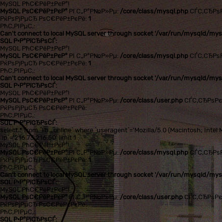
MySQL РћС€РёР±РєР°!
MySQL РѕС€РёР±РєР°
РІ С„Р°Р№Р»Рµ:
/core/class/mysql.php
СЃС‚СЂРѕ
РќРѕРјРµСЂ РѕС€РёР±РєРё:
1
РћС‚РІРµС‚:
Can't connect to local MySQL server through socket '/var/run/mysqld/mysq
SQL Р·Р°РїСЂРѕСЃ:
MySQL РћС€РёР±РєР°!
MySQL РѕС€РёР±РєР°
РІ С„Р°Р№Р»Рµ:
/core/class/mysql.php
СЃС‚СЂРѕ
РќРѕРјРµСЂ РѕС€РёР±РєРё:
1
РћС‚РІРµС‚:
Can't connect to local MySQL server through socket '/var/run/mysqld/mysq
SQL Р·Р°РїСЂРѕСЃ:
MySQL РћС€РёР±РєР°!
MySQL РѕС€РёР±РєР°
РІ С„Р°Р№Р»Рµ:
/core/class/user.php
СЃС‚СЂРѕР
РќРѕРјРµСЂ РѕС€РёР±РєРё:
РћС‚РІРµС‚:
SQL Р·Р°РїСЂРѕСЃ:
select * from `lib_online` where `useragent`='Mozilla/5.0 (Macintosh; In
`ip`='216.73.216.50' limit 1
MySQL РћС€РёР±РєР°!
MySQL РѕС€РёР±РєР°
РІ С„Р°Р№Р»Рµ:
/core/class/mysql.php
СЃС‚СЂРѕ
РќРѕРјРµСЂ РѕС€РёР±РєРё:
1
РћС‚РІРµС‚:
Can't connect to local MySQL server through socket '/var/run/mysqld/mysq
SQL Р·Р°РїСЂРѕСЃ:
MySQL РћС€РёР±РєР°!
MySQL РѕС€РёР±РєР°
РІ С„Р°Р№Р»Рµ:
/core/class/user.php
СЃС‚СЂРѕР
РќРѕРјРµСЂ РѕС€РёР±РєРё:
РћС‚РІРµС‚:
SQL Р·Р°РїСЂРѕСЃ: