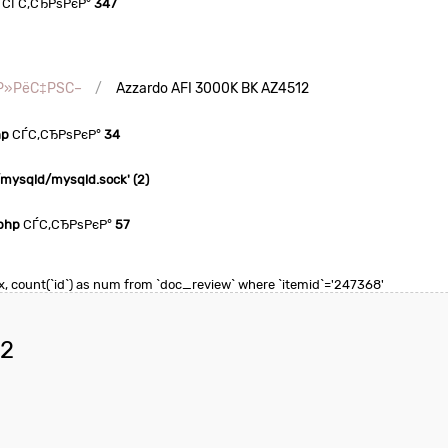
СЃС‚СЂРѕРєР°
347
ѓР»РёС‡РЅС–
Azzardo AFI 3000K BK AZ4512
hp
СЃС‚СЂРѕРєР°
34
n/mysqld/mysqld.sock' (2)
php
СЃС‚СЂРѕРєР°
57
 max, count(`id`) as num from `doc_review` where `itemid`='247368'
12