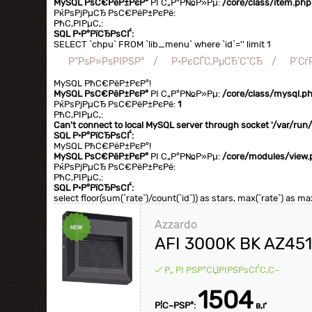
MySQL РѕС€РёР±РєР°
РІ С„Р°Р№Р»Рµ:
/core/class/item.php
РќРѕРјРµСЂ РѕС€РёР±РєРё:
РћС‚РІРµС‚:
SQL Р·Р°РїСЂРѕСЃ:
SELECT `chpu` FROM `lib_menu` where `id`='' limit 1
Р“РѕР»РѕРІРЅР°
Р•РєСЃС‚РµСЂ'С”СЂ
Р’С
MySQL РћС€РёР±РєР°!
MySQL РѕС€РёР±РєР°
РІ С„Р°Р№Р»Рµ:
/core/class/mysql.p
РќРѕРјРµСЂ РѕС€РёР±РєРё:
1
РћС‚РІРµС‚:
Can't connect to local MySQL server through socket '/var/ru
SQL Р·Р°РїСЂРѕСЃ:
MySQL РћС€РёР±РєР°!
MySQL РѕС€РёР±РєР°
РІ С„Р°Р№Р»Рµ:
/core/modules/view.
РќРѕРјРµСЂ РѕС€РёР±РєРё:
РћС‚РІРµС‚:
SQL Р·Р°РїСЂРѕСЃ:
select floor(sum(`rate`)/count(`id`)) as stars, max(`rate`) as
Azzardo
AFI 3000K BK AZ45
Р„ РІ РЅР°СЏРІРЅРѕСЃС‚С–
1504
Р¦С–РЅР°:
в‚ґ