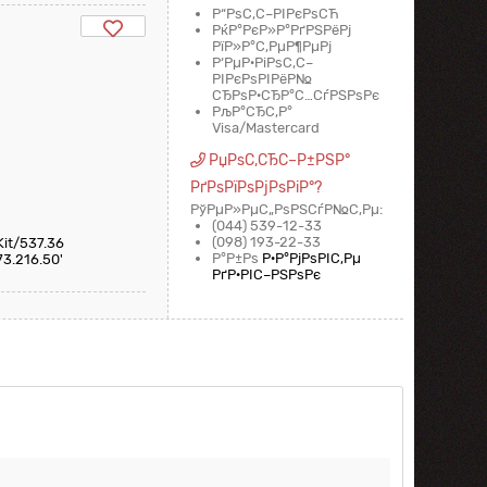
Р“РѕС‚С–РІРєРѕСЋ
РќР°РєР»Р°РґРЅРёРј
РїР»Р°С‚РµР¶РµРј
Р‘РµР·РіРѕС‚С–
РІРєРѕРІРёР№
СЂРѕР·СЂР°С…СѓРЅРѕРє
РљР°СЂС‚Р°
Visa/Mastercard
РџРѕС‚СЂС–Р±РЅР°
РґРѕРїРѕРјРѕРіР°?
РўРµР»РµС„РѕРЅСѓР№С‚Рµ:
(044) 539-12-33
(098) 193-22-33
Kit/537.36
Р°Р±Рѕ
Р·Р°РјРѕРІС‚Рµ
73.216.50'
РґР·РІС–РЅРѕРє