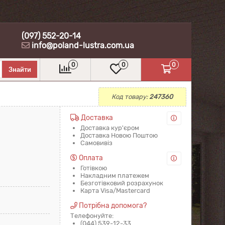
(097) 552-20-14
info@poland-lustra.com.ua
0
0
0
Код товару:
247360
Доставка
Доставка кур'єром
Доставка Новою Поштою
Самовивіз
Оплата
Готівкою
Накладним платежем
Безготівковий розрахунок
Карта Visa/Mastercard
Потрібна допомога?
Телефонуйте:
(044) 539-12-33