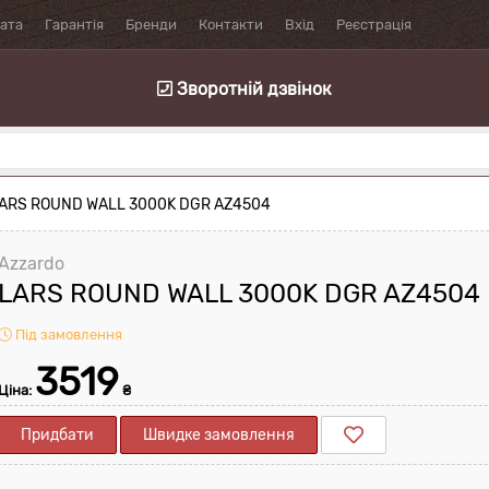
лата
Гарантія
Бренди
Контакти
Вхід
Реєстрація
Зворотній дзвінок
LARS ROUND WALL 3000K DGR AZ4504
Azzardo
LARS ROUND WALL 3000K DGR AZ4504
Під замовлення
3519
Ціна:
₴
Придбати
Швидке замовлення