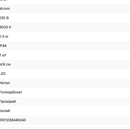
14 mm
230 В
3000 К
0.5 кг
IP44
2 шт
N/A см
LED
Метал
Полікарбонат
Прозорий
Белый
5901238445043