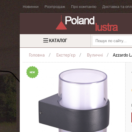
Новинки
Розпродаж
Про компанію
Доставка та оп
КАТАЛОГ
Головна
Екстер'єр
Вуличні
Azzardo 