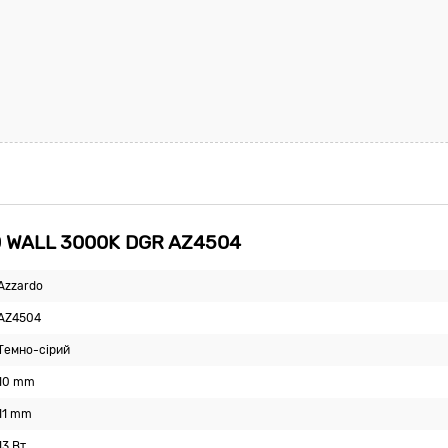
D WALL 3000K DGR AZ4504
Azzardo
AZ4504
Темно-сірий
10 mm
11 mm
13 Вт