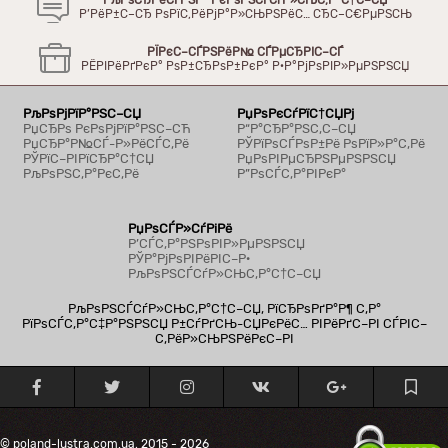
РљРѕСЂРёСЃРЅР° РєРѕРЅСЃСѓР»СЊС‚Р°С†С–СЏ
Р’РёР±С–СЂ РѕРїС‚РёРјР°Р»СЊРЅРёС… СЂС–С€РµРЅСЊ
РЇРєС–СЃРЅРёР№ СЃРµСЂРІС–СЃ
РЁРІРёРґРєР° РѕР±СЂРѕР±РєР° Р·Р°РјРѕРІР»РµРЅРЅСЏ
РљРѕРјРїР°РЅС–СЏ
РџРѕРєСѓРїС†СЏРј
РџСЂРѕ РєРѕРјРїР°РЅС–СЋ
Р“Р°СЂР°РЅС‚С–СЏ
РџСЂР°Р№СЃ-Р»РёСЃС‚Рё
РЎРїРѕСЃРѕР±Рё РѕРїР»Р°С‚Рё
РЎРїС–РІРїСЂР°С†СЏ
РџРѕРІРµСЂРЅРµРЅРЅСЏ
РљРѕРЅС‚Р°РєС‚Рё
Р”РѕСЃС‚Р°РІРєР°
РџРѕСЃР»СѓРіРё
Р’СЃС‚Р°РЅРѕРІР»РµРЅРЅСЏ
РЎР°РјРѕРІРёРІС–Р·
РљРѕРЅСЃСѓР»СЊС‚Р°С†С–СЏ
РљРѕРЅСЃСѓР»СЊС‚Р°С†С–СЏ, РїСЂРѕРґР°Р¶ С‚Р°
РїРѕСЃС‚Р°С‡Р°РЅРЅСЏ Р±СѓРґСЊ-СЏРєРёС… РІРёРґС–РІ СЃРІС–
С‚РёР»СЊРЅРёРєС–РІ
© poland-lustra.com.ua, 2015 - 2026