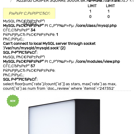
Azzardo CASPER SQUARE 3000K BK AZ4496
`IP`='216.73.217.151'
`IP`='216.73.217.1
+CLA
LIMIT
LIMIT
0
1
1
РљРѕРґ С‚РѕРІР°СЂСѓ:
0
0
MySQL РћС€РёР±РєР°!
247352
MySQL РѕС€РёР±РєР°
РІ С„Р°Р№Р»Рµ:
/core/class/mysql.php
СЃС‚СЂРѕРєР°
34
РќРѕРјРµСЂ РѕС€РёР±РєРё:
1
РћС‚РІРµС‚:
Can't connect to local MySQL server through socket
'/var/run/mysqld/mysqld.sock' (2)
SQL Р·Р°РїСЂРѕСЃ:
MySQL РћС€РёР±РєР°!
MySQL РѕС€РёР±РєР°
РІ С„Р°Р№Р»Рµ:
/core/modules/view.php
СЃС‚СЂРѕРєР°
57
РќРѕРјРµСЂ РѕС€РёР±РєРё:
РћС‚РІРµС‚:
SQL Р·Р°РїСЂРѕСЃ:
select floor(sum(`rate`)/count(`id`)) as stars, max(`rate`) as max,
count(`id`) as num from `doc_review` where `itemid`='247352'