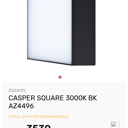
Azzardo
CASPER SQUARE 3000K BK
AZ4496
РџС–Рґ Р·Р°РјРѕРІР»РµРЅРЅСЏ