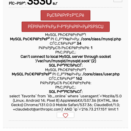
3530
Р¦С–РЅР°:
в‚ґ
РџСЂРёРґР±Р°С‚Рё
РЁРІРёРґРєРµ Р·Р°РјРѕРІР»РµРЅРЅСЏ
MySQL РћС€РёР±РєР°!
MySQL РѕС€РёР±РєР°
РІ С„Р°Р№Р»Рµ:
/core/class/mysql.php
СЃС‚СЂРѕРєР°
34
РќРѕРјРµСЂ РѕС€РёР±РєРё:
1
РћС‚РІРµС‚:
Can't connect to local MySQL server through socket
'/var/run/mysqld/mysqld.sock' (2)
SQL Р·Р°РїСЂРѕСЃ:
MySQL РћС€РёР±РєР°!
MySQL РѕС€РёР±РєР°
РІ С„Р°Р№Р»Рµ:
/core/class/user.php
СЃС‚СЂРѕРєР°
162
РќРѕРјРµСЂ РѕС€РёР±РєРё:
РћС‚РІРµС‚:
SQL Р·Р°РїСЂРѕСЃ:
select `favorite` from `lib_online` where `useragent`='Mozilla/5.0
(Linux; Android 14; Pixel 8) AppleWebKit/537.36 (KHTML, like
Gecko) Chrome/131.0.0.0 Mobile Safari/537.36; ClaudeBot/1.0;
+claudebot@anthropic.com)' AND `ip`='216.73.217.151' limit 1