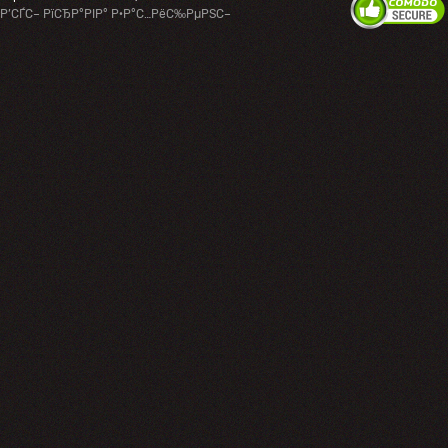
Р’СЃС– РїСЂР°РІР° Р·Р°С…РёС‰РµРЅС–