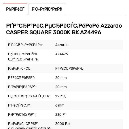
РћРїРёСЃ
Р’С–РґРіСѓРєРё
РҐР°СЂР°РєС‚РµСЂРёСЃС‚РёРєРё Azzardo
CASPER SQUARE 3000K BK AZ4496
Р’РёСЂРѕР±РЅРёРє:
Azzardo
РђСЂС‚РёРєСѓР»
AZ4496
С„Р°Р±СЂРёРєРё:
РљРѕР»С–СЂ:
Р§РѕСЂРЅРёР№
РЁРёСЂРёРЅР°:
20 mm
Р”РѕРІР¶РёРЅР°:
20 mm
РџРѕС‚СѓР¶РЅС–СЃС‚СЊ:
15 Р’С‚
Р’РёСЃРѕС‚Р°:
6 mm
РќР°РїСЂСѓРіР°:
230 Р’
РљРѕР»С–СЂРЅР°
3000 Рљ