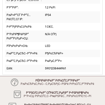
С‚РµРјРїРµСЂР°С‚СѓСЂР°:
Р’Р°РіР°:
1.2 РєРі
РљР»Р°СЃ Р·Р°С…
IP54
РёСЃС‚Сѓ IP:
Р›Р°РјРїРѕС‡РєРё:
1 С€С‚
Р”РѕРІР¶РёРЅР°
N/A СЃРј
РєР°Р±РµР»СЏ:
Р¦РѕРєРѕР»СЊ:
LED
РњР°С‚РµСЂС–Р°Р»Рё:
РђРєСЂРёР»
РњР°С‚РµСЂС–Р°Р»Рё:
РњРµС‚Р°Р»
EAN:
5901238444961
РЁРІРёРґРєР° РґРѕСЃС‚Р°РІРєР°
РљРѕСЂРѕС‚РєС– С‚РµСЂРјС–РЅРё РґРѕСЃС‚Р°РІРєРё
Р“РЅСѓС‡РєР° СЃРёСЃС‚РµРјР° Р·РЅРёР¶РѕРє
Р”Р»СЏ РїРѕСЃС‚С–Р№РЅРёС… РїРѕРєСѓРїС†С–РІ