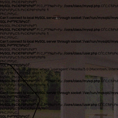
MySQL РћС€РёР±РєР°!
MySQL РѕС€РёР±РєР°
РІ С„Р°Р№Р»Рµ:
/core/class/mysql.php
СЃС‚СЂРѕ
РќРѕРјРµСЂ РѕС€РёР±РєРё:
1
РћС‚РІРµС‚:
Can't connect to local MySQL server through socket '/var/run/mysqld/mysq
SQL Р·Р°РїСЂРѕСЃ:
MySQL РћС€РёР±РєР°!
MySQL РѕС€РёР±РєР°
РІ С„Р°Р№Р»Рµ:
/core/class/mysql.php
СЃС‚СЂРѕ
РќРѕРјРµСЂ РѕС€РёР±РєРё:
1
РћС‚РІРµС‚:
Can't connect to local MySQL server through socket '/var/run/mysqld/mysq
SQL Р·Р°РїСЂРѕСЃ:
MySQL РћС€РёР±РєР°!
MySQL РѕС€РёР±РєР°
РІ С„Р°Р№Р»Рµ:
/core/class/user.php
СЃС‚СЂРѕР
РќРѕРјРµСЂ РѕС€РёР±РєРё:
РћС‚РІРµС‚:
SQL Р·Р°РїСЂРѕСЃ:
select * from `lib_online` where `useragent`='Mozilla/5.0 (Macintosh; In
`ip`='216.73.217.153' limit 1
MySQL РћС€РёР±РєР°!
MySQL РѕС€РёР±РєР°
РІ С„Р°Р№Р»Рµ:
/core/class/mysql.php
СЃС‚СЂРѕ
РќРѕРјРµСЂ РѕС€РёР±РєРё:
1
РћС‚РІРµС‚:
Can't connect to local MySQL server through socket '/var/run/mysqld/mysq
SQL Р·Р°РїСЂРѕСЃ:
MySQL РћС€РёР±РєР°!
MySQL РѕС€РёР±РєР°
РІ С„Р°Р№Р»Рµ:
/core/class/user.php
СЃС‚СЂРѕР
РќРѕРјРµСЂ РѕС€РёР±РєРё:
РћС‚РІРµС‚:
SQL Р·Р°РїСЂРѕСЃ: