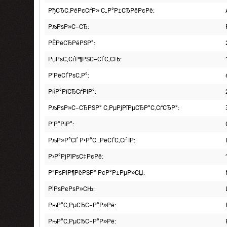
РђСЂС‚РёРєСѓР» С„Р°Р±СЂРёРєРё:
РљРѕР»С–СЂ:
РЁРёСЂРёРЅР°:
РџРѕС‚СѓР¶РЅС–СЃС‚СЊ:
Р’РёСЃРѕС‚Р°:
РќР°РїСЂСѓРіР°:
РљРѕР»С–СЂРЅР° С‚РµРјРїРµСЂР°С‚СѓСЂР°:
Р’Р°РіР°:
РљР»Р°СЃ Р·Р°С…РёСЃС‚Сѓ IP:
Р›Р°РјРїРѕС‡РєРё:
Р”РѕРІР¶РёРЅР° РєР°Р±РµР»СЏ:
Р¦РѕРєРѕР»СЊ:
РњР°С‚РµСЂС–Р°Р»Рё:
РњР°С‚РµСЂС–Р°Р»Рё: