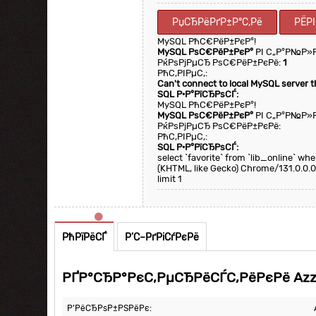
РџСЂРёРґР±Р°С‚Рё
РЁР
MySQL РћС€РёР±РєР°!
MySQL РѕС€РёР±РєР°
РІ С„Р°Р№Р»
РќРѕРјРµСЂ РѕС€РёР±РєРё:
1
РћС‚РІРµС‚:
Can't connect to local MySQL server 
SQL Р·Р°РїСЂРѕСЃ:
MySQL РћС€РёР±РєР°!
MySQL РѕС€РёР±РєР°
РІ С„Р°Р№Р»
РќРѕРјРµСЂ РѕС€РёР±РєРё:
РћС‚РІРµС‚:
SQL Р·Р°РїСЂРѕСЃ:
select `favorite` from `lib_online` w
(KHTML, like Gecko) Chrome/131.0.0.0
limit 1
РћРїРёСЃ
Р’С–РґРіСѓРєРё
РҐР°СЂР°РєС‚РµСЂРёСЃС‚РёРєРё Azz
Р’РёСЂРѕР±РЅРёРє: