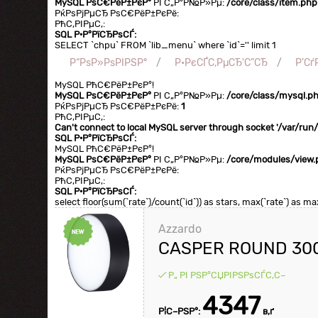
MySQL РѕС€РёР±РєР°
РІ С„Р°Р№Р»Рµ:
/core/class/item.php
РќРѕРјРµСЂ РѕС€РёР±РєРё:
РћС‚РІРµС‚:
SQL Р·Р°РїСЂРѕСЃ:
SELECT `chpu` FROM `lib_menu` where `id`='' limit 1
Р“РѕР»РѕРІРЅР°
Р•РєСЃС‚РµСЂ'С”СЂ
Р’С
MySQL РћС€РёР±РєР°!
MySQL РѕС€РёР±РєР°
РІ С„Р°Р№Р»Рµ:
/core/class/mysql.p
РќРѕРјРµСЂ РѕС€РёР±РєРё:
1
РћС‚РІРµС‚:
Can't connect to local MySQL server through socket '/var/ru
SQL Р·Р°РїСЂРѕСЃ:
MySQL РћС€РёР±РєР°!
MySQL РѕС€РёР±РєР°
РІ С„Р°Р№Р»Рµ:
/core/modules/view.
РќРѕРјРµСЂ РѕС€РёР±РєРё:
РћС‚РІРµС‚:
SQL Р·Р°РїСЂРѕСЃ:
select floor(sum(`rate`)/count(`id`)) as stars, max(`rate`) as
Azzardo
CASPER ROUND 300
Р„ РІ РЅР°СЏРІРЅРѕСЃС‚С–
4347
Р¦С–РЅР°:
в‚ґ