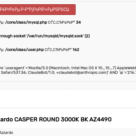
ІРёРґРєРµ Р·Р°РјРѕРІР»РµРЅРЅСЏ
Рµ:
/core/class/mysql.php
СЃС‚СЂРѕРєР°
34
through socket '/var/run/mysqld/mysqld.sock' (2)
Рµ:
/core/class/user.php
СЃС‚СЂРѕРєР°
162
here `useragent`='Mozilla/5.0 (Macintosh; Intel Mac OS X 10_15_7) AppleWeb
 Safari/537.36; ClaudeBot/1.0; +claudebot@anthropic.com)' AND `ip`='216.
ardo CASPER ROUND 3000K BK AZ4490
Azzardo