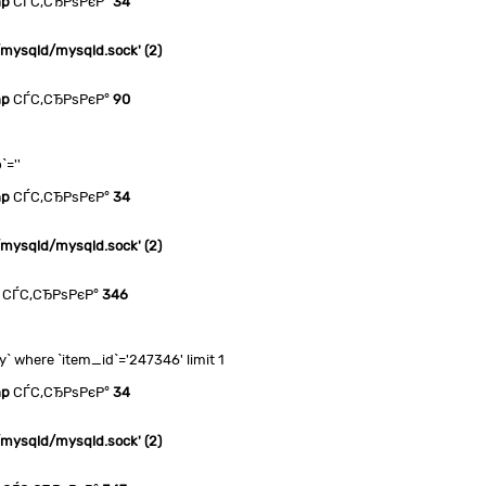
hp
СЃС‚СЂРѕРєР°
34
n/mysqld/mysqld.sock' (2)
hp
СЃС‚СЂРѕРєР°
90
`=''
hp
СЃС‚СЂРѕРєР°
34
n/mysqld/mysqld.sock' (2)
СЃС‚СЂРѕРєР°
346
 where `item_id`='247346' limit 1
hp
СЃС‚СЂРѕРєР°
34
n/mysqld/mysqld.sock' (2)