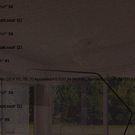
РєР°
34
ld.sock' (2)
РєР°
34
ld.sock' (2)
єР°
91
tel Mac OS X 10_15_7) AppleWebKit/537.36 (KHTML, like Gecko) Chrome/131.
РєР°
34
ld.sock' (2)
єР°
95