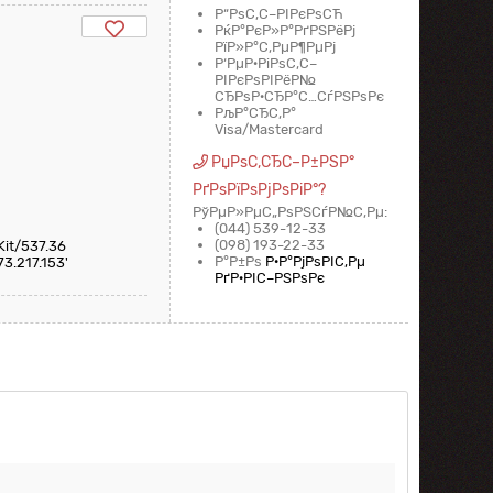
Р“РѕС‚С–РІРєРѕСЋ
РќР°РєР»Р°РґРЅРёРј
РїР»Р°С‚РµР¶РµРј
Р‘РµР·РіРѕС‚С–
РІРєРѕРІРёР№
СЂРѕР·СЂР°С…СѓРЅРѕРє
РљР°СЂС‚Р°
Visa/Mastercard
РџРѕС‚СЂС–Р±РЅР°
РґРѕРїРѕРјРѕРіР°?
РўРµР»РµС„РѕРЅСѓР№С‚Рµ:
(044) 539-12-33
(098) 193-22-33
Kit/537.36
Р°Р±Рѕ
Р·Р°РјРѕРІС‚Рµ
73.217.153'
РґР·РІС–РЅРѕРє