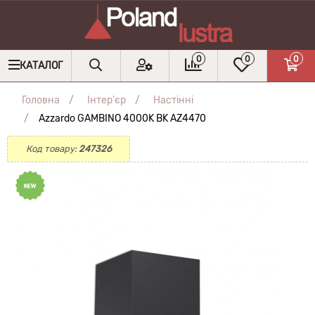
0
0
0
КАТАЛОГ
Головна
Інтер'єр
Настінні
Azzardo GAMBINO 4000K BK AZ4470
Код товару:
247326