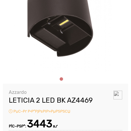
Azzardo
LETICIA 2 LED BK AZ4469
РџС–Рґ Р·Р°РјРѕРІР»РµРЅРЅСЏ
3443
Р¦С–РЅР°:
в‚ґ