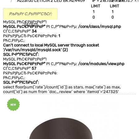
Azzardo LETICIA 2 LED BK AZ4469
`IP`='216.73.217.167'
`IP`='216.73.217.1
+CLA
LIMIT
LIMIT
0
1
1
РљРѕРґ С‚РѕРІР°СЂСѓ:
0
0
MySQL РћС€РёР±РєР°!
247325
MySQL РѕС€РёР±РєР°
РІ С„Р°Р№Р»Рµ:
/core/class/mysql.php
СЃС‚СЂРѕРєР°
34
РќРѕРјРµСЂ РѕС€РёР±РєРё:
1
РћС‚РІРµС‚:
Can't connect to local MySQL server through socket
'/var/run/mysqld/mysqld.sock' (2)
SQL Р·Р°РїСЂРѕСЃ:
MySQL РћС€РёР±РєР°!
MySQL РѕС€РёР±РєР°
РІ С„Р°Р№Р»Рµ:
/core/modules/view.php
СЃС‚СЂРѕРєР°
57
РќРѕРјРµСЂ РѕС€РёР±РєРё:
РћС‚РІРµС‚:
SQL Р·Р°РїСЂРѕСЃ:
select floor(sum(`rate`)/count(`id`)) as stars, max(`rate`) as max,
count(`id`) as num from `doc_review` where `itemid`='247325'