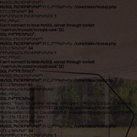
MySQL РћС€РёР±РєР°!
MySQL РѕС€РёР±РєР°
РІ С„Р°Р№Р»Рµ:
/core/class/mysql.php
СЃС‚СЂРѕРєР°
34
РќРѕРјРµСЂ РѕС€РёР±РєРё:
1
РћС‚РІРµС‚:
Can't connect to local MySQL server through socket
'/var/run/mysqld/mysqld.sock' (2)
SQL Р·Р°РїСЂРѕСЃ:
MySQL РћС€РёР±РєР°!
MySQL РѕС€РёР±РєР°
РІ С„Р°Р№Р»Рµ:
/core/class/mysql.php
СЃС‚СЂРѕРєР°
34
РќРѕРјРµСЂ РѕС€РёР±РєРё:
1
РћС‚РІРµС‚:
Can't connect to local MySQL server through socket
'/var/run/mysqld/mysqld.sock' (2)
SQL Р·Р°РїСЂРѕСЃ:
MySQL РћС€РёР±РєР°!
MySQL РѕС€РёР±РєР°
РІ С„Р°Р№Р»Рµ:
/core/class/user.php
СЃС‚СЂРѕРєР°
91
РќРѕРјРµСЂ РѕС€РёР±РєРё:
РћС‚РІРµС‚:
SQL Р·Р°РїСЂРѕСЃ:
select * from `lib_online` where `useragent`='Mozilla/5.0 (Linux; Android
14; Pixel 8) AppleWebKit/537.36 (KHTML, like Gecko) Chrome/131.0.0.0
Mobile Safari/537.36; ClaudeBot/1.0; +claudebot@anthropic.com)' AND
`ip`='216.73.217.167' limit 1
MySQL РћС€РёР±РєР°!
MySQL РѕС€РёР±РєР°
РІ С„Р°Р№Р»Рµ:
/core/class/mysql.php
СЃС‚СЂРѕРєР°
34
РќРѕРјРµСЂ РѕС€РёР±РєРё:
1