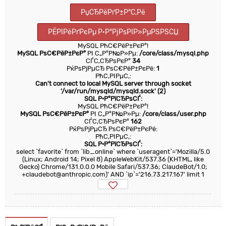
РџСЂРёРґР±Р°С‚Рё
РЁРІРёРґРєРµ Р·Р°РјРѕРІР»РµРЅРЅСЏ
MySQL РћС€РёР±РєР°!
MySQL РѕС€РёР±РєР°
РІ С„Р°Р№Р»Рµ:
/core/class/mysql.php
СЃС‚СЂРѕРєР°
34
РќРѕРјРµСЂ РѕС€РёР±РєРё:
1
РћС‚РІРµС‚:
Can't connect to local MySQL server through socket
'/var/run/mysqld/mysqld.sock' (2)
SQL Р·Р°РїСЂРѕСЃ:
MySQL РћС€РёР±РєР°!
MySQL РѕС€РёР±РєР°
РІ С„Р°Р№Р»Рµ:
/core/class/user.php
СЃС‚СЂРѕРєР°
162
РќРѕРјРµСЂ РѕС€РёР±РєРё:
РћС‚РІРµС‚:
SQL Р·Р°РїСЂРѕСЃ:
select `favorite` from `lib_online` where `useragent`='Mozilla/5.0
(Linux; Android 14; Pixel 8) AppleWebKit/537.36 (KHTML, like
Gecko) Chrome/131.0.0.0 Mobile Safari/537.36; ClaudeBot/1.0;
+claudebot@anthropic.com)' AND `ip`='216.73.217.167' limit 1