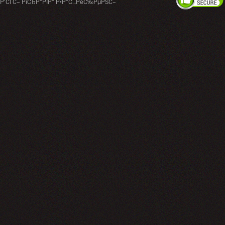
Р’СЃС– РїСЂР°РІР° Р·Р°С…РёС‰РµРЅС–