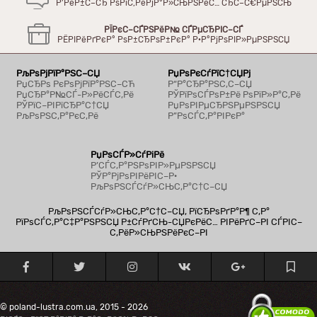
Р’РёР±С–СЂ РѕРїС‚РёРјР°Р»СЊРЅРёС… СЂС–С€РµРЅСЊ
РЇРєС–СЃРЅРёР№ СЃРµСЂРІС–СЃ
РЁРІРёРґРєР° РѕР±СЂРѕР±РєР° Р·Р°РјРѕРІР»РµРЅРЅСЏ
РљРѕРјРїР°РЅС–СЏ
РџРѕРєСѓРїС†СЏРј
РџСЂРѕ РєРѕРјРїР°РЅС–СЋ
Р“Р°СЂР°РЅС‚С–СЏ
РџСЂР°Р№СЃ-Р»РёСЃС‚Рё
РЎРїРѕСЃРѕР±Рё РѕРїР»Р°С‚Рё
РЎРїС–РІРїСЂР°С†СЏ
РџРѕРІРµСЂРЅРµРЅРЅСЏ
РљРѕРЅС‚Р°РєС‚Рё
Р”РѕСЃС‚Р°РІРєР°
РџРѕСЃР»СѓРіРё
Р’СЃС‚Р°РЅРѕРІР»РµРЅРЅСЏ
РЎР°РјРѕРІРёРІС–Р·
РљРѕРЅСЃСѓР»СЊС‚Р°С†С–СЏ
РљРѕРЅСЃСѓР»СЊС‚Р°С†С–СЏ, РїСЂРѕРґР°Р¶ С‚Р°
РїРѕСЃС‚Р°С‡Р°РЅРЅСЏ Р±СѓРґСЊ-СЏРєРёС… РІРёРґС–РІ СЃРІС–
С‚РёР»СЊРЅРёРєС–РІ
© poland-lustra.com.ua, 2015 - 2026