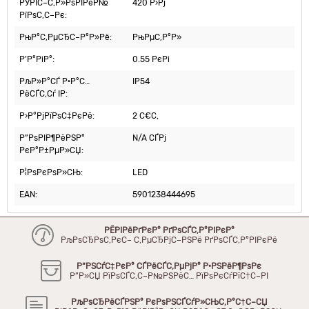
РЎРІС–С‚Р»РѕРІРёР№
420 Р›Рј
РїРѕС‚С–Рє:
РњР°С‚РµСЂС–Р°Р»Рё:
РњРµС‚Р°Р»
Р’Р°РіР°:
0.55 РєРі
РљР»Р°СЃ Р·Р°С…
IP54
РёСЃС‚Сѓ IP:
Р›Р°РјРїРѕС‡РєРё:
2 С€С‚
Р”РѕРІР¶РёРЅР°
N/A СЃРј
РєР°Р±РµР»СЏ:
Р¦РѕРєРѕР»СЊ:
LED
EAN:
5901238444695
РЁРІРёРґРєР° РґРѕСЃС‚Р°РІРєР°
РљРѕСЂРѕС‚РєС– С‚РµСЂРјС–РЅРё РґРѕСЃС‚Р°РІРєРё
Р“РЅСѓС‡РєР° СЃРёСЃС‚РµРјР° Р·РЅРёР¶РѕРє
Р”Р»СЏ РїРѕСЃС‚С–Р№РЅРёС… РїРѕРєСѓРїС†С–РІ
РљРѕСЂРёСЃРЅР° РєРѕРЅСЃСѓР»СЊС‚Р°С†С–СЏ