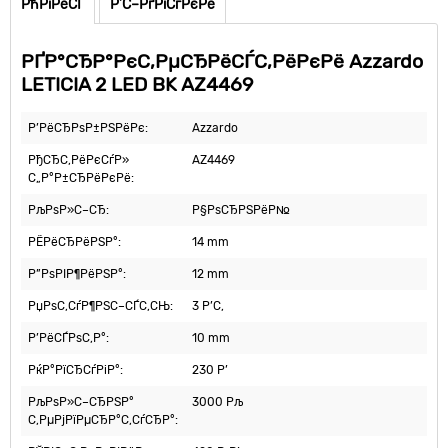
РћРїРёСЃ
Р’С–РґРіСѓРєРё
РҐР°СЂР°РєС‚РµСЂРёСЃС‚РёРєРё Azzardo
LETICIA 2 LED BK AZ4469
Р’РёСЂРѕР±РЅРёРє:
Azzardo
РђСЂС‚РёРєСѓР»
AZ4469
С„Р°Р±СЂРёРєРё:
РљРѕР»С–СЂ:
Р§РѕСЂРЅРёР№
РЁРёСЂРёРЅР°:
14 mm
Р”РѕРІР¶РёРЅР°:
12 mm
РџРѕС‚СѓР¶РЅС–СЃС‚СЊ:
3 Р’С‚
Р’РёСЃРѕС‚Р°:
10 mm
РќР°РїСЂСѓРіР°:
230 Р’
РљРѕР»С–СЂРЅР°
3000 Рљ
С‚РµРјРїРµСЂР°С‚СѓСЂР°: