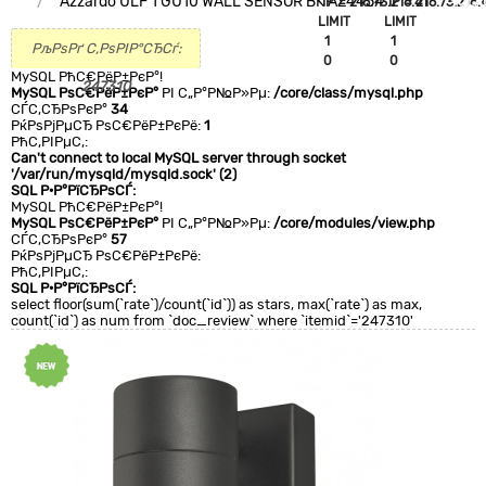
Azzardo ULF 1 GU10 WALL SENSOR BK AZ4454
`IP`='216.73.216.41'
`IP`='216.73.216.4
+CLA
LIMIT
LIMIT
0
1
1
РљРѕРґ С‚РѕРІР°СЂСѓ:
0
0
MySQL РћС€РёР±РєР°!
247310
MySQL РѕС€РёР±РєР°
РІ С„Р°Р№Р»Рµ:
/core/class/mysql.php
СЃС‚СЂРѕРєР°
34
РќРѕРјРµСЂ РѕС€РёР±РєРё:
1
РћС‚РІРµС‚:
Can't connect to local MySQL server through socket
'/var/run/mysqld/mysqld.sock' (2)
SQL Р·Р°РїСЂРѕСЃ:
MySQL РћС€РёР±РєР°!
MySQL РѕС€РёР±РєР°
РІ С„Р°Р№Р»Рµ:
/core/modules/view.php
СЃС‚СЂРѕРєР°
57
РќРѕРјРµСЂ РѕС€РёР±РєРё:
РћС‚РІРµС‚:
SQL Р·Р°РїСЂРѕСЃ:
select floor(sum(`rate`)/count(`id`)) as stars, max(`rate`) as max,
count(`id`) as num from `doc_review` where `itemid`='247310'