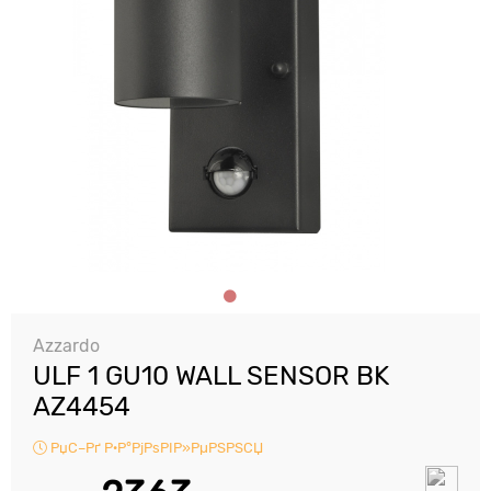
Azzardo
ULF 1 GU10 WALL SENSOR BK
AZ4454
РџС–Рґ Р·Р°РјРѕРІР»РµРЅРЅСЏ