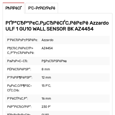
РћРїРёСЃ
Р’С–РґРіСѓРєРё
РҐР°СЂР°РєС‚РµСЂРёСЃС‚РёРєРё Azzardo
ULF 1 GU10 WALL SENSOR BK AZ4454
Р’РёСЂРѕР±РЅРёРє:
Azzardo
РђСЂС‚РёРєСѓР»
AZ4454
С„Р°Р±СЂРёРєРё:
РљРѕР»С–СЂ:
Р§РѕСЂРЅРёР№
РЁРёСЂРёРЅР°:
8 mm
Р”РѕРІР¶РёРЅР°:
12 mm
РџРѕС‚СѓР¶РЅС–
15 Р’С‚
СЃС‚СЊ:
Р’РёСЃРѕС‚Р°:
16 mm
РќР°РїСЂСѓРіР°:
230 Р’