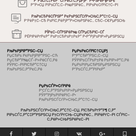
Р“РЅСѓС‡РєР° СЃРёСЃС‚РµРјР° Р·РЅРёР¶РѕРє
Р”Р»СЏ РїРѕСЃС‚С–Р№РЅРёС… РїРѕРєСѓРїС†С–РІ
РљРѕСЂРёСЃРЅР° РєРѕРЅСЃСѓР»СЊС‚Р°С†С–СЏ
Р’РёР±С–СЂ РѕРїС‚РёРјР°Р»СЊРЅРёС… СЂС–С€РµРЅСЊ
РЇРєС–СЃРЅРёР№ СЃРµСЂРІС–СЃ
РЁРІРёРґРєР° РѕР±СЂРѕР±РєР° Р·Р°РјРѕРІР»РµРЅРЅСЏ
РљРѕРјРїР°РЅС–СЏ
РџРѕРєСѓРїС†СЏРј
РџСЂРѕ РєРѕРјРїР°РЅС–СЋ
Р“Р°СЂР°РЅС‚С–СЏ
РџСЂР°Р№СЃ-Р»РёСЃС‚Рё
РЎРїРѕСЃРѕР±Рё РѕРїР»Р°С‚Рё
РЎРїС–РІРїСЂР°С†СЏ
РџРѕРІРµСЂРЅРµРЅРЅСЏ
РљРѕРЅС‚Р°РєС‚Рё
Р”РѕСЃС‚Р°РІРєР°
РџРѕСЃР»СѓРіРё
Р’СЃС‚Р°РЅРѕРІР»РµРЅРЅСЏ
РЎР°РјРѕРІРёРІС–Р·
РљРѕРЅСЃСѓР»СЊС‚Р°С†С–СЏ
РљРѕРЅСЃСѓР»СЊС‚Р°С†С–СЏ, РїСЂРѕРґР°Р¶ С‚Р°
РїРѕСЃС‚Р°С‡Р°РЅРЅСЏ Р±СѓРґСЊ-СЏРєРёС… РІРёРґС–РІ СЃРІС–
С‚РёР»СЊРЅРёРєС–РІ