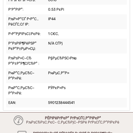
Р¦РѕРєРѕР»СЊ:
GU10
Р’Р°РіР°:
0.53 РєРі
РљР»Р°СЃ Р·Р°С…
IP44
РёСЃС‚Сѓ IP:
Р›Р°РјРїРѕС‡РєРё:
1 С€С‚
Р”РѕРІР¶РёРЅР°
N/A СЃРј
РєР°Р±РµР»СЏ:
РљРѕР»С–СЂ
Р§РµСЂРЅС‹Р№
Р°Р±Р°Р¶СѓСЂР° :
РњР°С‚РµСЂС–
РњРµС‚Р°Р»
Р°Р»Рё:
РњР°С‚РµСЂС–
РЎРєР»Рѕ
Р°Р»Рё:
EAN:
5901238444541
РЁРІРёРґРєР° РґРѕСЃС‚Р°РІРєР°
РљРѕСЂРѕС‚РєС– С‚РµСЂРјС–РЅРё РґРѕСЃС‚Р°РІРєРё