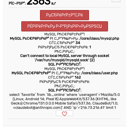
2363
Р¦С–РЅР°:
в‚ґ
РџСЂРёРґР±Р°С‚Рё
РЁРІРёРґРєРµ Р·Р°РјРѕРІР»РµРЅРЅСЏ
MySQL РћС€РёР±РєР°!
MySQL РѕС€РёР±РєР°
РІ С„Р°Р№Р»Рµ:
/core/class/mysql.php
СЃС‚СЂРѕРєР°
34
РќРѕРјРµСЂ РѕС€РёР±РєРё:
1
РћС‚РІРµС‚:
Can't connect to local MySQL server through socket
'/var/run/mysqld/mysqld.sock' (2)
SQL Р·Р°РїСЂРѕСЃ:
MySQL РћС€РёР±РєР°!
MySQL РѕС€РёР±РєР°
РІ С„Р°Р№Р»Рµ:
/core/class/user.php
СЃС‚СЂРѕРєР°
162
РќРѕРјРµСЂ РѕС€РёР±РєРё:
РћС‚РІРµС‚:
SQL Р·Р°РїСЂРѕСЃ:
select `favorite` from `lib_online` where `useragent`='Mozilla/5.0
(Linux; Android 14; Pixel 8) AppleWebKit/537.36 (KHTML, like
Gecko) Chrome/131.0.0.0 Mobile Safari/537.36; ClaudeBot/1.0;
+claudebot@anthropic.com)' AND `ip`='216.73.216.41' limit 1