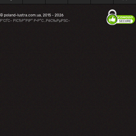
© poland-lustra.com.ua, 2015 - 2026
Р’СЃС– РїСЂР°РІР° Р·Р°С…РёС‰РµРЅС–