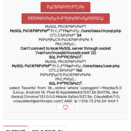
РџСЂРёРґР±Р°С‚Рё
РЁРІРёРґРєРµ Р·Р°РјРѕРІР»РµРЅРЅСЏ
MySQL РћС€РёР±РєР°!
MySQL РѕС€РёР±РєР°
РІ С„Р°Р№Р»Рµ:
/core/class/mysql.php
СЃС‚СЂРѕРєР°
34
РќРѕРјРµСЂ РѕС€РёР±РєРё:
1
РћС‚РІРµС‚:
Can't connect to local MySQL server through socket
'/var/run/mysqld/mysqld.sock' (2)
SQL Р·Р°РїСЂРѕСЃ:
MySQL РћС€РёР±РєР°!
MySQL РѕС€РёР±РєР°
РІ С„Р°Р№Р»Рµ:
/core/class/user.php
СЃС‚СЂРѕРєР°
162
РќРѕРјРµСЂ РѕС€РёР±РєРё:
РћС‚РІРµС‚:
SQL Р·Р°РїСЂРѕСЃ:
select `favorite` from `lib_online` where `useragent`='Mozilla/5.0
(Linux; Android 14; Pixel 8) AppleWebKit/537.36 (KHTML, like
Gecko) Chrome/131.0.0.0 Mobile Safari/537.36; ClaudeBot/1.0;
+claudebot@anthropic.com)' AND `ip`='216.73.216.54' limit 1