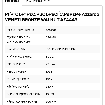
РћРїРёСЃ
Р’С–РґРіСѓРєРё
РҐР°СЂР°РєС‚РµСЂРёСЃС‚РёРєРё Azzardo
VENETI BRONZE WALNUT AZ4449
Р’РёСЂРѕР±РЅРёРє:
Azzardo
РђСЂС‚РёРєСѓР»
AZ4449
С„Р°Р±СЂРёРєРё:
РљРѕР»С–СЂ:
Р‘СЂРѕРЅР·РѕРІРёР№
Р›Р°РјРїРѕС‡РєРё:
1 С€С‚
Р’РёСЃРѕС‚Р°:
22 mm
РЁРёСЂРёРЅР°:
106 mm
Р”РѕРІР¶РёРЅР°:
106 mm
РќР°РїСЂСѓРіР°:
230 Р’
РџРѕС‚СѓР¶РЅС–СЃС‚СЊ:
18 Р’С‚
РЎРІС–С‚Р»РѕРІРёР№
600 Р›Рј