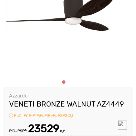
Azzardo
VENETI BRONZE WALNUT AZ4449
РџС–Рґ Р·Р°РјРѕРІР»РµРЅРЅСЏ
23529
Р¦С–РЅР°:
в‚ґ