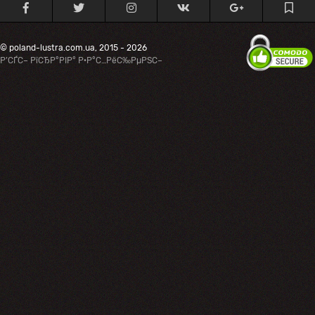
© poland-lustra.com.ua, 2015 - 2026
Р’СЃС– РїСЂР°РІР° Р·Р°С…РёС‰РµРЅС–