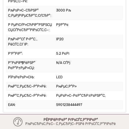
РїРѕС‚С–Рє:
РљРѕР»С–СЂРЅР°
3000 Рљ
С‚РµРјРїРµСЂР°С‚СѓСЂР°:
Р РµРіСѓР»СЋРІР°РЅРЅСЏ
РўР°Рє
СЏСЃРєСЂР°РІРѕСЃС‚С–:
РљР»Р°СЃ Р·Р°С…
IP20
РёСЃС‚Сѓ IP:
Р’Р°РіР°:
5.2 РєРі
Р”РѕРІР¶РёРЅР°
N/A СЃРј
РєР°Р±РµР»СЏ:
Р¦РѕРєРѕР»СЊ:
LED
РњР°С‚РµСЂС–Р°Р»Рё:
РњРµС‚Р°Р»
РњР°С‚РµСЂС–Р°Р»Рё:
РџРѕР»С–РєР°СЂР±РѕРЅР°С‚
EAN:
5901238444497
РЁРІРёРґРєР° РґРѕСЃС‚Р°РІРєР°
РљРѕСЂРѕС‚РєС– С‚РµСЂРјС–РЅРё РґРѕСЃС‚Р°РІРєРё