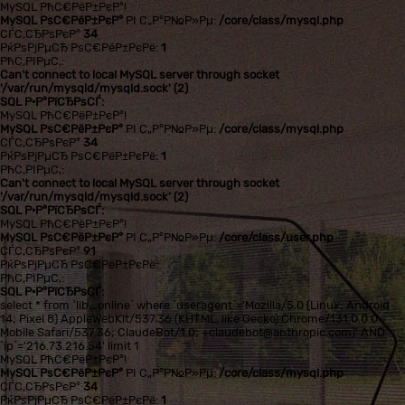
MySQL РћС€РёР±РєР°!
MySQL РѕС€РёР±РєР°
РІ С„Р°Р№Р»Рµ:
/core/class/mysql.php
СЃС‚СЂРѕРєР°
34
РќРѕРјРµСЂ РѕС€РёР±РєРё:
1
РћС‚РІРµС‚:
Can't connect to local MySQL server through socket
'/var/run/mysqld/mysqld.sock' (2)
SQL Р·Р°РїСЂРѕСЃ:
MySQL РћС€РёР±РєР°!
MySQL РѕС€РёР±РєР°
РІ С„Р°Р№Р»Рµ:
/core/class/mysql.php
СЃС‚СЂРѕРєР°
34
РќРѕРјРµСЂ РѕС€РёР±РєРё:
1
РћС‚РІРµС‚:
Can't connect to local MySQL server through socket
'/var/run/mysqld/mysqld.sock' (2)
SQL Р·Р°РїСЂРѕСЃ:
MySQL РћС€РёР±РєР°!
MySQL РѕС€РёР±РєР°
РІ С„Р°Р№Р»Рµ:
/core/class/user.php
СЃС‚СЂРѕРєР°
91
РќРѕРјРµСЂ РѕС€РёР±РєРё:
РћС‚РІРµС‚:
SQL Р·Р°РїСЂРѕСЃ:
select * from `lib_online` where `useragent`='Mozilla/5.0 (Linux; Android
14; Pixel 8) AppleWebKit/537.36 (KHTML, like Gecko) Chrome/131.0.0.0
Mobile Safari/537.36; ClaudeBot/1.0; +claudebot@anthropic.com)' AND
`ip`='216.73.216.54' limit 1
MySQL РћС€РёР±РєР°!
MySQL РѕС€РёР±РєР°
РІ С„Р°Р№Р»Рµ:
/core/class/mysql.php
СЃС‚СЂРѕРєР°
34
РќРѕРјРµСЂ РѕС€РёР±РєРё:
1