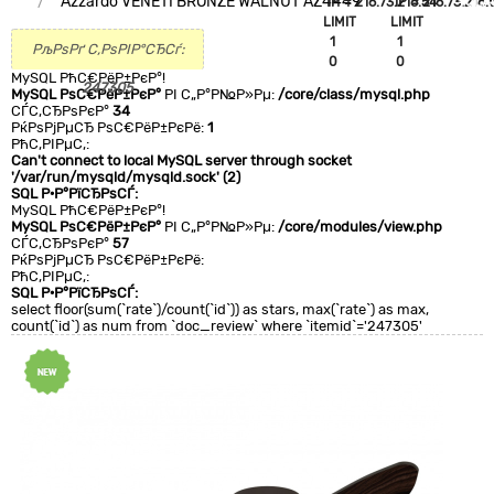
Azzardo VENETI BRONZE WALNUT AZ4449
`IP`='216.73.216.54'
`IP`='216.73.216.
+CLA
LIMIT
LIMIT
0
1
1
РљРѕРґ С‚РѕРІР°СЂСѓ:
0
0
MySQL РћС€РёР±РєР°!
247305
MySQL РѕС€РёР±РєР°
РІ С„Р°Р№Р»Рµ:
/core/class/mysql.php
СЃС‚СЂРѕРєР°
34
РќРѕРјРµСЂ РѕС€РёР±РєРё:
1
РћС‚РІРµС‚:
Can't connect to local MySQL server through socket
'/var/run/mysqld/mysqld.sock' (2)
SQL Р·Р°РїСЂРѕСЃ:
MySQL РћС€РёР±РєР°!
MySQL РѕС€РёР±РєР°
РІ С„Р°Р№Р»Рµ:
/core/modules/view.php
СЃС‚СЂРѕРєР°
57
РќРѕРјРµСЂ РѕС€РёР±РєРё:
РћС‚РІРµС‚:
SQL Р·Р°РїСЂРѕСЃ:
select floor(sum(`rate`)/count(`id`)) as stars, max(`rate`) as max,
count(`id`) as num from `doc_review` where `itemid`='247305'