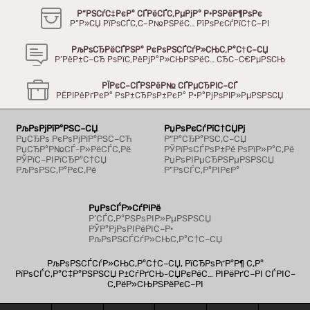
Р“РЅСѓС‡РєР° СЃРёСЃС‚РµРјР° Р·РЅРёР¶РѕРє
Р”Р»СЏ РїРѕСЃС‚С–Р№РЅРёС… РїРѕРєСѓРїС†С–РІ
РљРѕСЂРёСЃРЅР° РєРѕРЅСЃСѓР»СЊС‚Р°С†С–СЏ
Р’РёР±С–СЂ РѕРїС‚РёРјР°Р»СЊРЅРёС… СЂС–С€РµРЅСЊ
РЇРєС–СЃРЅРёР№ СЃРµСЂРІС–СЃ
РЁРІРёРґРєР° РѕР±СЂРѕР±РєР° Р·Р°РјРѕРІР»РµРЅРЅСЏ
РљРѕРјРїР°РЅС–СЏ
РџРѕРєСѓРїС†СЏРј
РџСЂРѕ РєРѕРјРїР°РЅС–СЋ
Р“Р°СЂР°РЅС‚С–СЏ
РџСЂР°Р№СЃ-Р»РёСЃС‚Рё
РЎРїРѕСЃРѕР±Рё РѕРїР»Р°С‚Рё
РЎРїС–РІРїСЂР°С†СЏ
РџРѕРІРµСЂРЅРµРЅРЅСЏ
РљРѕРЅС‚Р°РєС‚Рё
Р”РѕСЃС‚Р°РІРєР°
РџРѕСЃР»СѓРіРё
Р’СЃС‚Р°РЅРѕРІР»РµРЅРЅСЏ
РЎР°РјРѕРІРёРІС–Р·
РљРѕРЅСЃСѓР»СЊС‚Р°С†С–СЏ
РљРѕРЅСЃСѓР»СЊС‚Р°С†С–СЏ, РїСЂРѕРґР°Р¶ С‚Р°
РїРѕСЃС‚Р°С‡Р°РЅРЅСЏ Р±СѓРґСЊ-СЏРєРёС… РІРёРґС–РІ СЃРІС–
С‚РёР»СЊРЅРёРєС–РІ