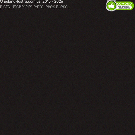
© poland-lustra.com.ua, 2015 - 2026
Р’СЃС– РїСЂР°РІР° Р·Р°С…РёС‰РµРЅС–