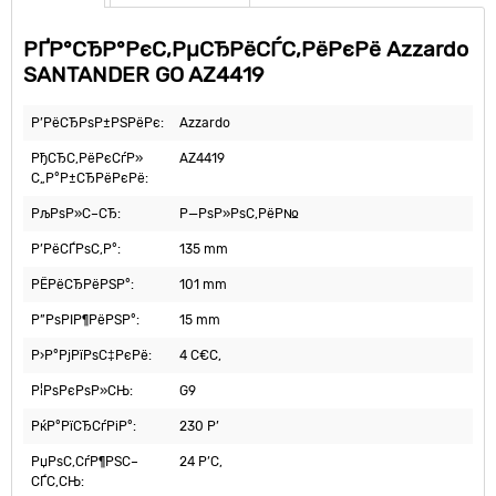
РҐР°СЂР°РєС‚РµСЂРёСЃС‚РёРєРё Azzardo
SANTANDER GO AZ4419
Р’РёСЂРѕР±РЅРёРє:
Azzardo
РђСЂС‚РёРєСѓР»
AZ4419
С„Р°Р±СЂРёРєРё:
РљРѕР»С–СЂ:
Р—РѕР»РѕС‚РёР№
Р’РёСЃРѕС‚Р°:
135 mm
РЁРёСЂРёРЅР°:
101 mm
Р”РѕРІР¶РёРЅР°:
15 mm
Р›Р°РјРїРѕС‡РєРё:
4 С€С‚
Р¦РѕРєРѕР»СЊ:
G9
РќР°РїСЂСѓРіР°:
230 Р’
РџРѕС‚СѓР¶РЅС–
24 Р’С‚
СЃС‚СЊ: