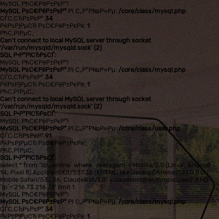
MySQL РћС€РёР±РєР°!
MySQL РѕС€РёР±РєР°
РІ С„Р°Р№Р»Рµ:
/core/class/mysql.php
СЃС‚СЂРѕРєР°
34
РќРѕРјРµСЂ РѕС€РёР±РєРё:
1
РћС‚РІРµС‚:
Can't connect to local MySQL server through socket
'/var/run/mysqld/mysqld.sock' (2)
SQL Р·Р°РїСЂРѕСЃ:
MySQL РћС€РёР±РєР°!
MySQL РѕС€РёР±РєР°
РІ С„Р°Р№Р»Рµ:
/core/class/mysql.php
СЃС‚СЂРѕРєР°
34
РќРѕРјРµСЂ РѕС€РёР±РєРё:
1
РћС‚РІРµС‚:
Can't connect to local MySQL server through socket
'/var/run/mysqld/mysqld.sock' (2)
SQL Р·Р°РїСЂРѕСЃ:
MySQL РћС€РёР±РєР°!
MySQL РѕС€РёР±РєР°
РІ С„Р°Р№Р»Рµ:
/core/class/user.php
СЃС‚СЂРѕРєР°
91
РќРѕРјРµСЂ РѕС€РёР±РєРё:
РћС‚РІРµС‚:
SQL Р·Р°РїСЂРѕСЃ:
select * from `lib_online` where `useragent`='Mozilla/5.0 (Linux; Android
14; Pixel 8) AppleWebKit/537.36 (KHTML, like Gecko) Chrome/131.0.0.0
Mobile Safari/537.36; ClaudeBot/1.0; +claudebot@anthropic.com)' AND
`ip`='216.73.216.73' limit 1
MySQL РћС€РёР±РєР°!
MySQL РѕС€РёР±РєР°
РІ С„Р°Р№Р»Рµ:
/core/class/mysql.php
СЃС‚СЂРѕРєР°
34
РќРѕРјРµСЂ РѕС€РёР±РєРё:
1