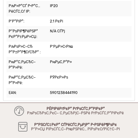
РљР»Р°СЃ Р·Р°С…
IP20
РёСЃС‚Сѓ IP:
Р’Р°РіР°:
2.1 РєРі
Р”РѕРІР¶РёРЅР°
N/A СЃРј
РєР°Р±РµР»СЏ:
РљРѕР»С–СЂ
Р‘РµР»С‹Р№
Р°Р±Р°Р¶СѓСЂР° :
РњР°С‚РµСЂС–
РњРµС‚Р°Р»
Р°Р»Рё:
РњР°С‚РµСЂС–
РЎРєР»Рѕ
Р°Р»Рё:
EAN:
5901238444190
РЁРІРёРґРєР° РґРѕСЃС‚Р°РІРєР°
РљРѕСЂРѕС‚РєС– С‚РµСЂРјС–РЅРё РґРѕСЃС‚Р°РІРєРё
Р“РЅСѓС‡РєР° СЃРёСЃС‚РµРјР° Р·РЅРёР¶РѕРє
Р”Р»СЏ РїРѕСЃС‚С–Р№РЅРёС… РїРѕРєСѓРїС†С–РІ