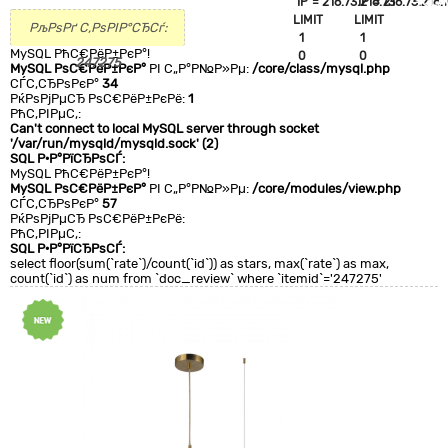
`IP`='216.73.216.73'
`IP`='216.73.216.
+CLA
LIMIT
LIMIT
0
РљРѕРґ С‚РѕРІР°СЂСѓ:
1
1
MySQL РћС€РёР±РєР°!
0
0
247275
MySQL РѕС€РёР±РєР°
РІ С„Р°Р№Р»Рµ:
/core/class/mysql.php
СЃС‚СЂРѕРєР°
34
РќРѕРјРµСЂ РѕС€РёР±РєРё:
1
РћС‚РІРµС‚:
Can't connect to local MySQL server through socket
'/var/run/mysqld/mysqld.sock' (2)
SQL Р·Р°РїСЂРѕСЃ:
MySQL РћС€РёР±РєР°!
MySQL РѕС€РёР±РєР°
РІ С„Р°Р№Р»Рµ:
/core/modules/view.php
СЃС‚СЂРѕРєР°
57
РќРѕРјРµСЂ РѕС€РёР±РєРё:
РћС‚РІРµС‚:
SQL Р·Р°РїСЂРѕСЃ:
select floor(sum(`rate`)/count(`id`)) as stars, max(`rate`) as max,
count(`id`) as num from `doc_review` where `itemid`='247275'