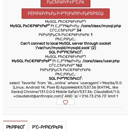
РџСЂРёРґР±Р°С‚Рё
РЁРІРёРґРєРµ Р·Р°РјРѕРІР»РµРЅРЅСЏ
MySQL РћС€РёР±РєР°!
MySQL РѕС€РёР±РєР°
РІ С„Р°Р№Р»Рµ:
/core/class/mysql.php
СЃС‚СЂРѕРєР°
34
РќРѕРјРµСЂ РѕС€РёР±РєРё:
1
РћС‚РІРµС‚:
Can't connect to local MySQL server through socket
'/var/run/mysqld/mysqld.sock' (2)
SQL Р·Р°РїСЂРѕСЃ:
MySQL РћС€РёР±РєР°!
MySQL РѕС€РёР±РєР°
РІ С„Р°Р№Р»Рµ:
/core/class/user.php
СЃС‚СЂРѕРєР°
162
РќРѕРјРµСЂ РѕС€РёР±РєРё:
РћС‚РІРµС‚:
SQL Р·Р°РїСЂРѕСЃ:
select `favorite` from `lib_online` where `useragent`='Mozilla/5.0
(Linux; Android 14; Pixel 8) AppleWebKit/537.36 (KHTML, like
Gecko) Chrome/131.0.0.0 Mobile Safari/537.36; ClaudeBot/1.0;
+claudebot@anthropic.com)' AND `ip`='216.73.216.73' limit 1
РћРїРёСЃ
Р’С–РґРіСѓРєРё