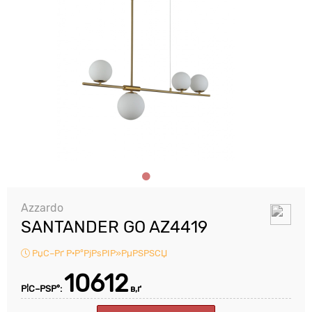
Azzardo
SANTANDER GO AZ4419
РџС–Рґ Р·Р°РјРѕРІР»РµРЅРЅСЏ
10612
Р¦С–РЅР°:
в‚ґ