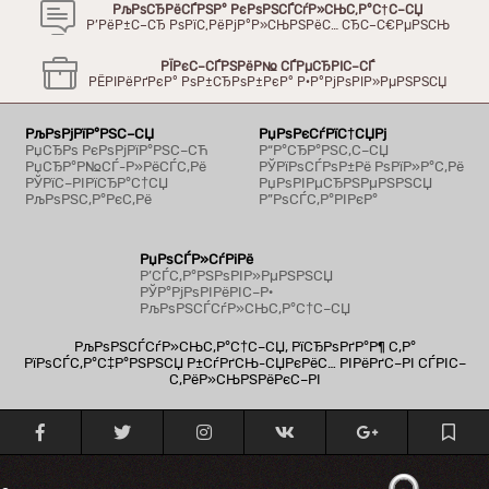
РљРѕСЂРёСЃРЅР° РєРѕРЅСЃСѓР»СЊС‚Р°С†С–СЏ
Р’РёР±С–СЂ РѕРїС‚РёРјР°Р»СЊРЅРёС… СЂС–С€РµРЅСЊ
РЇРєС–СЃРЅРёР№ СЃРµСЂРІС–СЃ
РЁРІРёРґРєР° РѕР±СЂРѕР±РєР° Р·Р°РјРѕРІР»РµРЅРЅСЏ
РљРѕРјРїР°РЅС–СЏ
РџРѕРєСѓРїС†СЏРј
РџСЂРѕ РєРѕРјРїР°РЅС–СЋ
Р“Р°СЂР°РЅС‚С–СЏ
РџСЂР°Р№СЃ-Р»РёСЃС‚Рё
РЎРїРѕСЃРѕР±Рё РѕРїР»Р°С‚Рё
РЎРїС–РІРїСЂР°С†СЏ
РџРѕРІРµСЂРЅРµРЅРЅСЏ
РљРѕРЅС‚Р°РєС‚Рё
Р”РѕСЃС‚Р°РІРєР°
РџРѕСЃР»СѓРіРё
Р’СЃС‚Р°РЅРѕРІР»РµРЅРЅСЏ
РЎР°РјРѕРІРёРІС–Р·
РљРѕРЅСЃСѓР»СЊС‚Р°С†С–СЏ
РљРѕРЅСЃСѓР»СЊС‚Р°С†С–СЏ, РїСЂРѕРґР°Р¶ С‚Р°
РїРѕСЃС‚Р°С‡Р°РЅРЅСЏ Р±СѓРґСЊ-СЏРєРёС… РІРёРґС–РІ СЃРІС–
С‚РёР»СЊРЅРёРєС–РІ