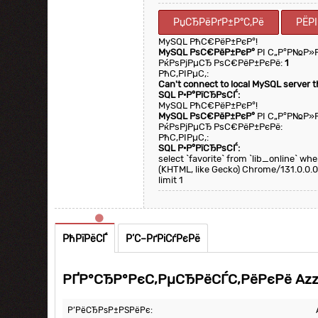
РџСЂРёРґР±Р°С‚Рё
РЁР
MySQL РћС€РёР±РєР°!
MySQL РѕС€РёР±РєР°
РІ С„Р°Р№Р»
РќРѕРјРµСЂ РѕС€РёР±РєРё:
1
РћС‚РІРµС‚:
Can't connect to local MySQL server 
SQL Р·Р°РїСЂРѕСЃ:
MySQL РћС€РёР±РєР°!
MySQL РѕС€РёР±РєР°
РІ С„Р°Р№Р»
РќРѕРјРµСЂ РѕС€РёР±РєРё:
РћС‚РІРµС‚:
SQL Р·Р°РїСЂРѕСЃ:
select `favorite` from `lib_online` w
(KHTML, like Gecko) Chrome/131.0.0.0
limit 1
РћРїРёСЃ
Р’С–РґРіСѓРєРё
РҐР°СЂР°РєС‚РµСЂРёСЃС‚РёРєРё Azza
Р’РёСЂРѕР±РЅРёРє: