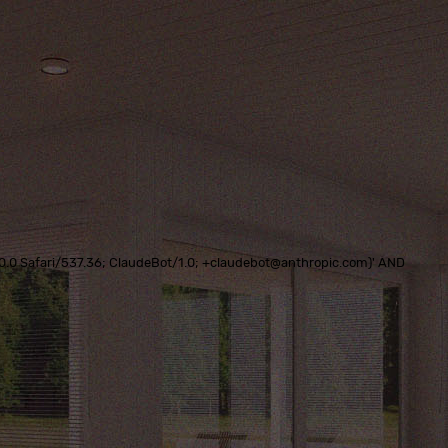
0.0.0 Safari/537.36; ClaudeBot/1.0; +claudebot@anthropic.com)' AND