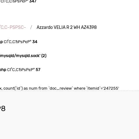
СЃС‚СЂРѕРєР°
347
ЃС‚С–РЅРЅС–
Azzardo VELIA R 2 WH AZ4398
hp
СЃС‚СЂРѕРєР°
34
n/mysqld/mysqld.sock' (2)
php
СЃС‚СЂРѕРєР°
57
 max, count(`id`) as num from `doc_review` where `itemid`='247255'
98