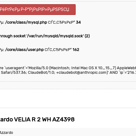
ІРёРґРєРµ Р·Р°РјРѕРІР»РµРЅРЅСЏ
Рµ:
/core/class/mysql.php
СЃС‚СЂРѕРєР°
34
through socket '/var/run/mysqld/mysqld.sock' (2)
Рµ:
/core/class/user.php
СЃС‚СЂРѕРєР°
162
here `useragent`='Mozilla/5.0 (Macintosh; Intel Mac OS X 10_15_7) AppleWeb
 Safari/537.36; ClaudeBot/1.0; +claudebot@anthropic.com)' AND `ip`='216.
rdo VELIA R 2 WH AZ4398
Azzardo