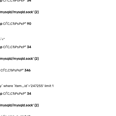
hp
СЃС‚СЂРѕРєР°
34
n/mysqld/mysqld.sock' (2)
hp
СЃС‚СЂРѕРєР°
90
`=''
hp
СЃС‚СЂРѕРєР°
34
n/mysqld/mysqld.sock' (2)
СЃС‚СЂРѕРєР°
346
 where `item_id`='247255' limit 1
hp
СЃС‚СЂРѕРєР°
34
n/mysqld/mysqld.sock' (2)