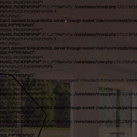
MySQL РћС€РёР±РєР°!
MySQL РѕС€РёР±РєР°
РІ С„Р°Р№Р»Рµ:
/core/class/mysql.php
СЃС‚СЂРѕ
РќРѕРјРµСЂ РѕС€РёР±РєРё:
1
РћС‚РІРµС‚:
Can't connect to local MySQL server through socket '/var/run/mysqld/mysq
SQL Р·Р°РїСЂРѕСЃ:
MySQL РћС€РёР±РєР°!
MySQL РѕС€РёР±РєР°
РІ С„Р°Р№Р»Рµ:
/core/class/mysql.php
СЃС‚СЂРѕ
РќРѕРјРµСЂ РѕС€РёР±РєРё:
1
РћС‚РІРµС‚:
Can't connect to local MySQL server through socket '/var/run/mysqld/mysq
SQL Р·Р°РїСЂРѕСЃ:
MySQL РћС€РёР±РєР°!
MySQL РѕС€РёР±РєР°
РІ С„Р°Р№Р»Рµ:
/core/class/user.php
СЃС‚СЂРѕР
РќРѕРјРµСЂ РѕС€РёР±РєРё:
РћС‚РІРµС‚:
SQL Р·Р°РїСЂРѕСЃ:
select * from `lib_online` where `useragent`='Mozilla/5.0 (Macintosh; In
`ip`='216.73.216.116' limit 1
MySQL РћС€РёР±РєР°!
MySQL РѕС€РёР±РєР°
РІ С„Р°Р№Р»Рµ:
/core/class/mysql.php
СЃС‚СЂРѕ
РќРѕРјРµСЂ РѕС€РёР±РєРё:
1
РћС‚РІРµС‚:
Can't connect to local MySQL server through socket '/var/run/mysqld/mysq
SQL Р·Р°РїСЂРѕСЃ:
MySQL РћС€РёР±РєР°!
MySQL РѕС€РёР±РєР°
РІ С„Р°Р№Р»Рµ:
/core/class/user.php
СЃС‚СЂРѕР
РќРѕРјРµСЂ РѕС€РёР±РєРё:
РћС‚РІРµС‚:
SQL Р·Р°РїСЂРѕСЃ: