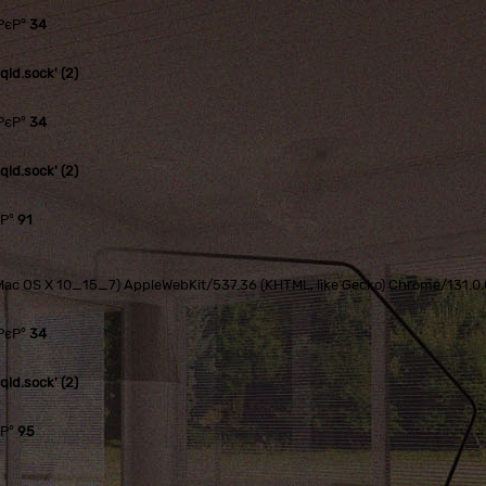
РєР°
34
ld.sock' (2)
РєР°
34
ld.sock' (2)
єР°
91
tel Mac OS X 10_15_7) AppleWebKit/537.36 (KHTML, like Gecko) Chrome/131.
РєР°
34
ld.sock' (2)
єР°
95