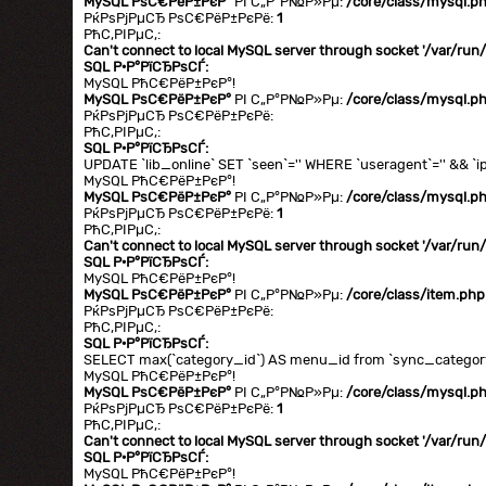
MySQL РѕС€РёР±РєР°
РІ С„Р°Р№Р»Рµ:
/core/class/mysql.p
РќРѕРјРµСЂ РѕС€РёР±РєРё:
1
РћС‚РІРµС‚:
Can't connect to local MySQL server through socket '/var/ru
SQL Р·Р°РїСЂРѕСЃ:
MySQL РћС€РёР±РєР°!
MySQL РѕС€РёР±РєР°
РІ С„Р°Р№Р»Рµ:
/core/class/mysql.p
РќРѕРјРµСЂ РѕС€РёР±РєРё:
РћС‚РІРµС‚:
SQL Р·Р°РїСЂРѕСЃ:
UPDATE `lib_online` SET `seen`='' WHERE `useragent`='' && `ip
MySQL РћС€РёР±РєР°!
MySQL РѕС€РёР±РєР°
РІ С„Р°Р№Р»Рµ:
/core/class/mysql.p
РќРѕРјРµСЂ РѕС€РёР±РєРё:
1
РћС‚РІРµС‚:
Can't connect to local MySQL server through socket '/var/ru
SQL Р·Р°РїСЂРѕСЃ:
MySQL РћС€РёР±РєР°!
MySQL РѕС€РёР±РєР°
РІ С„Р°Р№Р»Рµ:
/core/class/item.php
РќРѕРјРµСЂ РѕС€РёР±РєРё:
РћС‚РІРµС‚:
SQL Р·Р°РїСЂРѕСЃ:
SELECT max(`category_id`) AS menu_id from `sync_category`
MySQL РћС€РёР±РєР°!
MySQL РѕС€РёР±РєР°
РІ С„Р°Р№Р»Рµ:
/core/class/mysql.p
РќРѕРјРµСЂ РѕС€РёР±РєРё:
1
РћС‚РІРµС‚:
Can't connect to local MySQL server through socket '/var/ru
SQL Р·Р°РїСЂРѕСЃ:
MySQL РћС€РёР±РєР°!