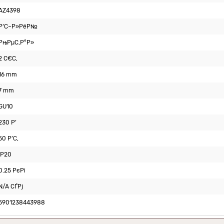
AZ4398
Р‘С–Р»РёР№
РњРµС‚Р°Р»
2 С€С‚
16 mm
7 mm
GU10
230 Р’
50 Р’С‚
IP20
0.25 РєРі
N/A СЃРј
5901238443988