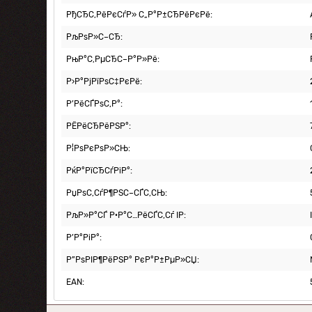
РђСЂС‚РёРєСѓР» С„Р°Р±СЂРёРєРё:
РљРѕР»С–СЂ:
РњР°С‚РµСЂС–Р°Р»Рё:
Р›Р°РјРїРѕС‡РєРё:
Р’РёСЃРѕС‚Р°:
РЁРёСЂРёРЅР°:
Р¦РѕРєРѕР»СЊ:
РќР°РїСЂСѓРіР°:
РџРѕС‚СѓР¶РЅС–СЃС‚СЊ:
РљР»Р°СЃ Р·Р°С…РёСЃС‚Сѓ IP:
Р’Р°РіР°:
Р”РѕРІР¶РёРЅР° РєР°Р±РµР»СЏ:
EAN: