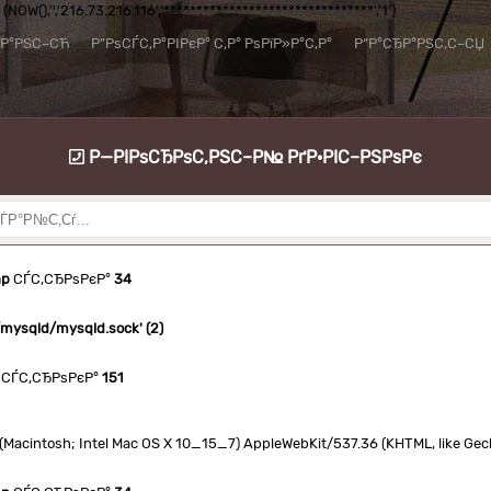
NOW(),'','216.73.216.116','********************************','1')
їР°РЅС–СЋ
Р”РѕСЃС‚Р°РІРєР° С‚Р° РѕРїР»Р°С‚Р°
Р“Р°СЂР°РЅС‚С–СЏ
Р—РІРѕСЂРѕС‚РЅС–Р№ РґР·РІС–РЅРѕРє
hp
СЃС‚СЂРѕРєР°
34
n/mysqld/mysqld.sock' (2)
СЃС‚СЂРѕРєР°
151
.0 (Macintosh; Intel Mac OS X 10_15_7) AppleWebKit/537.36 (KHTML, like Ge