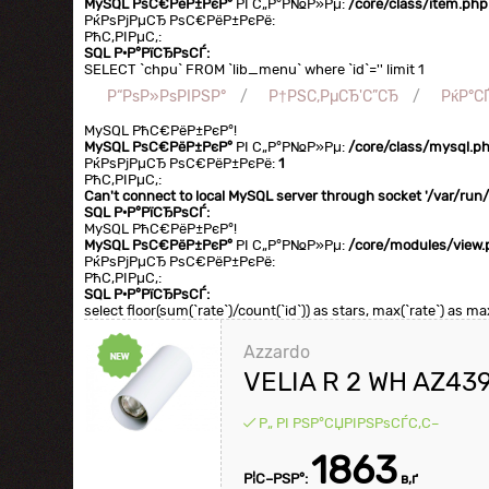
MySQL РѕС€РёР±РєР°
РІ С„Р°Р№Р»Рµ:
/core/class/item.php
РќРѕРјРµСЂ РѕС€РёР±РєРё:
РћС‚РІРµС‚:
SQL Р·Р°РїСЂРѕСЃ:
SELECT `chpu` FROM `lib_menu` where `id`='' limit 1
Р“РѕР»РѕРІРЅР°
Р†РЅС‚РµСЂ'С”СЂ
РќР°С
MySQL РћС€РёР±РєР°!
MySQL РѕС€РёР±РєР°
РІ С„Р°Р№Р»Рµ:
/core/class/mysql.p
РќРѕРјРµСЂ РѕС€РёР±РєРё:
1
РћС‚РІРµС‚:
Can't connect to local MySQL server through socket '/var/ru
SQL Р·Р°РїСЂРѕСЃ:
MySQL РћС€РёР±РєР°!
MySQL РѕС€РёР±РєР°
РІ С„Р°Р№Р»Рµ:
/core/modules/view.
РќРѕРјРµСЂ РѕС€РёР±РєРё:
РћС‚РІРµС‚:
SQL Р·Р°РїСЂРѕСЃ:
select floor(sum(`rate`)/count(`id`)) as stars, max(`rate`) as
Azzardo
VELIA R 2 WH AZ43
Р„ РІ РЅР°СЏРІРЅРѕСЃС‚С–
1863
Р¦С–РЅР°:
в‚ґ