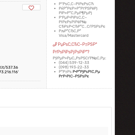
Р“РѕС‚С–РІРєРѕСЋ
РќР°РєР»Р°РґРЅРёРј
РїР»Р°С‚РµР¶РµРј
Р‘РµР·РіРѕС‚С–
РІРєРѕРІРёР№
СЂРѕР·СЂР°С…СѓРЅРѕРє
РљР°СЂС‚Р°
Visa/Mastercard
РџРѕС‚СЂС–Р±РЅР°
РґРѕРїРѕРјРѕРіР°?
РўРµР»РµС„РѕРЅСѓР№С‚Рµ:
(044) 539-12-33
(098) 193-22-33
Kit/537.36
Р°Р±Рѕ
Р·Р°РјРѕРІС‚Рµ
73.216.116'
РґР·РІС–РЅРѕРє