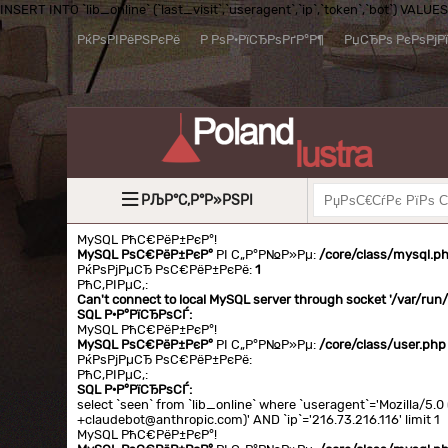
INSERT INTO `lib_online` (`last_visit`,`useragent`,`ip`,`token`,`bot`) VALUES (
РќРѕРІРёРЅРєРё
Р РѕР·РїСЂРѕРґР°Р¶
РџСЂРѕ РєРѕРјР
РЉР°С‚Р°Р»РЅРІ
MySQL РћС€РёР±РєР°!
MySQL РѕС€РёР±РєР°
РІ С„Р°Р№Р»Рµ:
/core/class/mysql.p
РќРѕРјРµСЂ РѕС€РёР±РєРё:
1
РћС‚РІРµС‚:
Can't connect to local MySQL server through socket '/var/ru
SQL Р·Р°РїСЂРѕСЃ:
MySQL РћС€РёР±РєР°!
MySQL РѕС€РёР±РєР°
РІ С„Р°Р№Р»Рµ:
/core/class/user.php
РќРѕРјРµСЂ РѕС€РёР±РєРё:
РћС‚РІРµС‚:
SQL Р·Р°РїСЂРѕСЃ:
select `seen` from `lib_online` where `useragent`='Mozilla/5
+claudebot@anthropic.com)' AND `ip`='216.73.216.116' limit 1
MySQL РћС€РёР±РєР°!