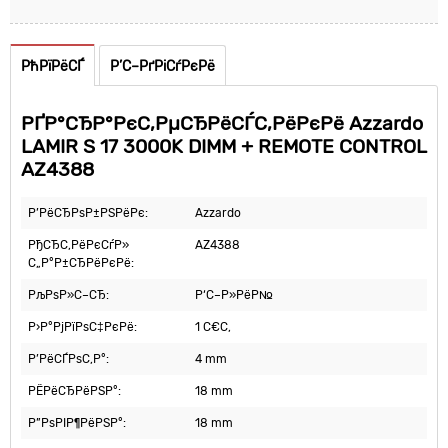
РћРїРёСЃ
Р’С–РґРіСѓРєРё
РҐР°СЂР°РєС‚РµСЂРёСЃС‚РёРєРё Azzardo
LAMIR S 17 3000K DIMM + REMOTE CONTROL
AZ4388
Р’РёСЂРѕР±РЅРёРє:
Azzardo
РђСЂС‚РёРєСѓР»
AZ4388
С„Р°Р±СЂРёРєРё:
РљРѕР»С–СЂ:
Р‘С–Р»РёР№
Р›Р°РјРїРѕС‡РєРё:
1 С€С‚
Р’РёСЃРѕС‚Р°:
4 mm
РЁРёСЂРёРЅР°:
18 mm
Р”РѕРІР¶РёРЅР°:
18 mm