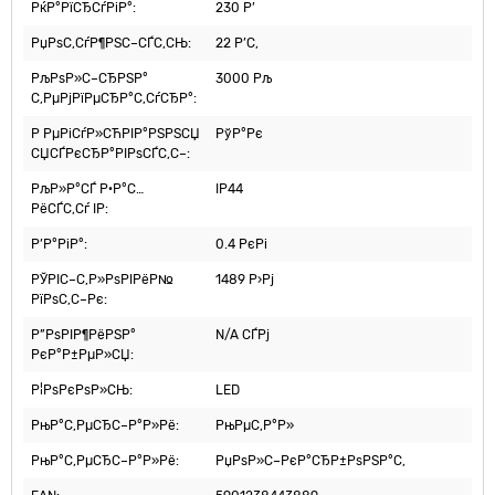
РќР°РїСЂСѓРіР°:
230 Р’
РџРѕС‚СѓР¶РЅС–СЃС‚СЊ:
22 Р’С‚
РљРѕР»С–СЂРЅР°
3000 Рљ
С‚РµРјРїРµСЂР°С‚СѓСЂР°:
Р РµРіСѓР»СЋРІР°РЅРЅСЏ
РўР°Рє
СЏСЃРєСЂР°РІРѕСЃС‚С–:
РљР»Р°СЃ Р·Р°С…
IP44
РёСЃС‚Сѓ IP:
Р’Р°РіР°:
0.4 РєРі
РЎРІС–С‚Р»РѕРІРёР№
1489 Р›Рј
РїРѕС‚С–Рє:
Р”РѕРІР¶РёРЅР°
N/A СЃРј
РєР°Р±РµР»СЏ:
Р¦РѕРєРѕР»СЊ:
LED
РњР°С‚РµСЂС–Р°Р»Рё:
РњРµС‚Р°Р»
РњР°С‚РµСЂС–Р°Р»Рё:
РџРѕР»С–РєР°СЂР±РѕРЅР°С‚