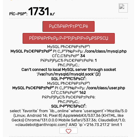
1731
Р¦С–РЅР°:
в‚ґ
РџСЂРёРґР±Р°С‚Рё
РЁРІРёРґРєРµ Р·Р°РјРѕРІР»РµРЅРЅСЏ
MySQL РћС€РёР±РєР°!
MySQL РѕС€РёР±РєР°
РІ С„Р°Р№Р»Рµ:
/core/class/mysql.php
СЃС‚СЂРѕРєР°
34
РќРѕРјРµСЂ РѕС€РёР±РєРё:
1
РћС‚РІРµС‚:
Can't connect to local MySQL server through socket
'/var/run/mysqld/mysqld.sock' (2)
SQL Р·Р°РїСЂРѕСЃ:
MySQL РћС€РёР±РєР°!
MySQL РѕС€РёР±РєР°
РІ С„Р°Р№Р»Рµ:
/core/class/user.php
СЃС‚СЂРѕРєР°
162
РќРѕРјРµСЂ РѕС€РёР±РєРё:
РћС‚РІРµС‚:
SQL Р·Р°РїСЂРѕСЃ:
select `favorite` from `lib_online` where `useragent`='Mozilla/5.0
(Linux; Android 14; Pixel 8) AppleWebKit/537.36 (KHTML, like
Gecko) Chrome/131.0.0.0 Mobile Safari/537.36; ClaudeBot/1.0;
+claudebot@anthropic.com)' AND `ip`='216.73.217.2' limit 1