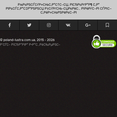
РљРѕРЅСЃСѓР»СЊС‚Р°С†С–СЏ, РїСЂРѕРґР°Р¶ С‚Р°
РїРѕСЃС‚Р°С‡Р°РЅРЅСЏ Р±СѓРґСЊ-СЏРєРёС… РІРёРґС–РІ СЃРІС–
С‚РёР»СЊРЅРёРєС–РІ
© poland-lustra.com.ua, 2015 - 2026
Р’СЃС– РїСЂР°РІР° Р·Р°С…РёС‰РµРЅС–