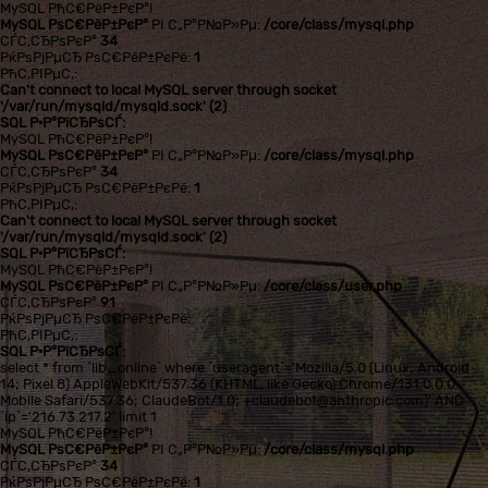
MySQL РћС€РёР±РєР°!
MySQL РѕС€РёР±РєР°
РІ С„Р°Р№Р»Рµ:
/core/class/mysql.php
СЃС‚СЂРѕРєР°
34
РќРѕРјРµСЂ РѕС€РёР±РєРё:
1
РћС‚РІРµС‚:
Can't connect to local MySQL server through socket
'/var/run/mysqld/mysqld.sock' (2)
SQL Р·Р°РїСЂРѕСЃ:
MySQL РћС€РёР±РєР°!
MySQL РѕС€РёР±РєР°
РІ С„Р°Р№Р»Рµ:
/core/class/mysql.php
СЃС‚СЂРѕРєР°
34
РќРѕРјРµСЂ РѕС€РёР±РєРё:
1
РћС‚РІРµС‚:
Can't connect to local MySQL server through socket
'/var/run/mysqld/mysqld.sock' (2)
SQL Р·Р°РїСЂРѕСЃ:
MySQL РћС€РёР±РєР°!
MySQL РѕС€РёР±РєР°
РІ С„Р°Р№Р»Рµ:
/core/class/user.php
СЃС‚СЂРѕРєР°
91
РќРѕРјРµСЂ РѕС€РёР±РєРё:
РћС‚РІРµС‚:
SQL Р·Р°РїСЂРѕСЃ:
select * from `lib_online` where `useragent`='Mozilla/5.0 (Linux; Android
14; Pixel 8) AppleWebKit/537.36 (KHTML, like Gecko) Chrome/131.0.0.0
Mobile Safari/537.36; ClaudeBot/1.0; +claudebot@anthropic.com)' AND
`ip`='216.73.217.2' limit 1
MySQL РћС€РёР±РєР°!
MySQL РѕС€РёР±РєР°
РІ С„Р°Р№Р»Рµ:
/core/class/mysql.php
СЃС‚СЂРѕРєР°
34
РќРѕРјРµСЂ РѕС€РёР±РєРё:
1