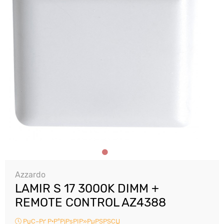
Azzardo
LAMIR S 17 3000K DIMM +
REMOTE CONTROL AZ4388
РџС–Рґ Р·Р°РјРѕРІР»РµРЅРЅСЏ