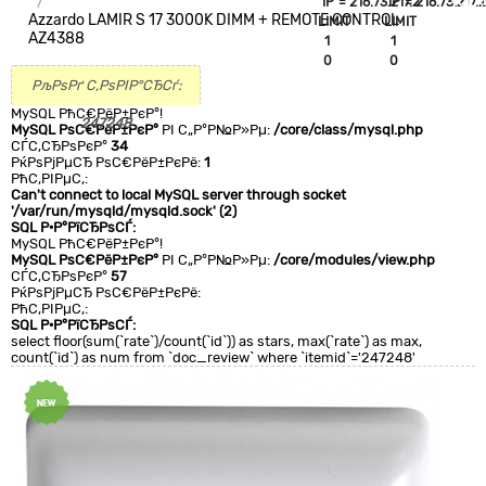
`IP`='216.73.217.2'
`IP`='216.73.217.2
+CLA
Azzardo LAMIR S 17 3000K DIMM + REMOTE CONTROL
LIMIT
LIMIT
0
AZ4388
1
1
0
0
РљРѕРґ С‚РѕРІР°СЂСѓ:
MySQL РћС€РёР±РєР°!
247248
MySQL РѕС€РёР±РєР°
РІ С„Р°Р№Р»Рµ:
/core/class/mysql.php
СЃС‚СЂРѕРєР°
34
РќРѕРјРµСЂ РѕС€РёР±РєРё:
1
РћС‚РІРµС‚:
Can't connect to local MySQL server through socket
'/var/run/mysqld/mysqld.sock' (2)
SQL Р·Р°РїСЂРѕСЃ:
MySQL РћС€РёР±РєР°!
MySQL РѕС€РёР±РєР°
РІ С„Р°Р№Р»Рµ:
/core/modules/view.php
СЃС‚СЂРѕРєР°
57
РќРѕРјРµСЂ РѕС€РёР±РєРё:
РћС‚РІРµС‚:
SQL Р·Р°РїСЂРѕСЃ:
select floor(sum(`rate`)/count(`id`)) as stars, max(`rate`) as max,
count(`id`) as num from `doc_review` where `itemid`='247248'