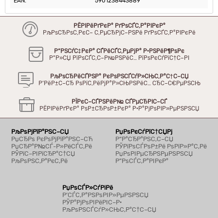
EAN:
5901238443889
РЁРІРёРґРєР° РґРѕСЃС‚Р°РІРєР°
РљРѕСЂРѕС‚РєС– С‚РµСЂРјС–РЅРё РґРѕСЃС‚Р°РІРєРё
Р“РЅСѓС‡РєР° СЃРёСЃС‚РµРјР° Р·РЅРёР¶РѕРє
Р”Р»СЏ РїРѕСЃС‚С–Р№РЅРёС… РїРѕРєСѓРїС†С–РІ
РљРѕСЂРёСЃРЅР° РєРѕРЅСЃСѓР»СЊС‚Р°С†С–СЏ
Р’РёР±С–СЂ РѕРїС‚РёРјР°Р»СЊРЅРёС… СЂС–С€РµРЅСЊ
РЇРєС–СЃРЅРёР№ СЃРµСЂРІС–СЃ
РЁРІРёРґРєР° РѕР±СЂРѕР±РєР° Р·Р°РјРѕРІР»РµРЅРЅСЏ
РљРѕРјРїР°РЅС–СЏ
РџРѕРєСѓРїС†СЏРј
РџСЂРѕ РєРѕРјРїР°РЅС–СЋ
Р“Р°СЂР°РЅС‚С–СЏ
РџСЂР°Р№СЃ-Р»РёСЃС‚Рё
РЎРїРѕСЃРѕР±Рё РѕРїР»Р°С‚Рё
РЎРїС–РІРїСЂР°С†СЏ
РџРѕРІРµСЂРЅРµРЅРЅСЏ
РљРѕРЅС‚Р°РєС‚Рё
Р”РѕСЃС‚Р°РІРєР°
РџРѕСЃР»СѓРіРё
Р’СЃС‚Р°РЅРѕРІР»РµРЅРЅСЏ
РЎР°РјРѕРІРёРІС–Р·
РљРѕРЅСЃСѓР»СЊС‚Р°С†С–СЏ