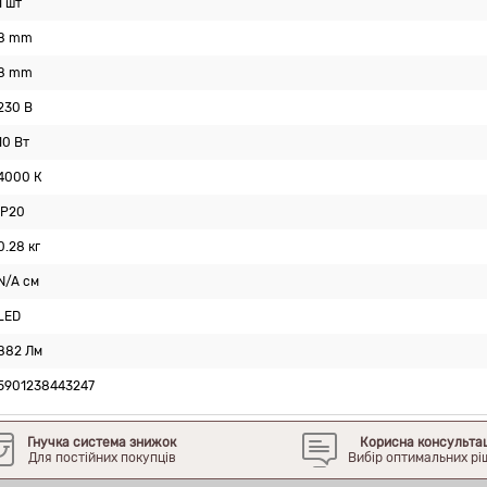
1 шт
8 mm
8 mm
230 В
10 Вт
4000 К
IP20
0.28 кг
N/A см
LED
882 Лм
5901238443247
Гнучка система знижок
Корисна консульта
Для постійних покупців
Вибір оптимальних рі