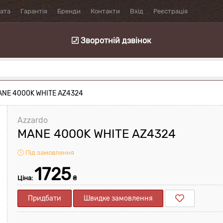
лата
Гарантія
Бренди
Контакти
Вхід
Реєстрація
Зворотній дзвінок
ANE 4000K WHITE AZ4324
Azzardo
MANE 4000K WHITE AZ4324
Під замовлення
1725
Ціна:
₴
Придбати
Швидке замовлення