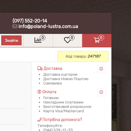
(097) 552-20-14
info@poland-lustra.com.ua
0
0
0
Код товару:
247187
Доставка
Доставка кур'єром
Доставка Новою Поштою
Самовивіз
Оплата
Готівкою
Накладним платежем
Безготівковий розрахунок
Карта Visa/Mastercard
Потрібна допомога?
Телефонуйте:
(044) 539-12-33