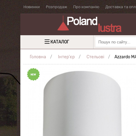
Новинки
Розпродаж
Про компанію
Доставка та оп
КАТАЛОГ
Головна
Інтер'єр
Стельові
Azzardo M