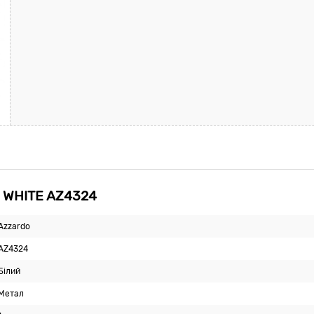
 WHITE AZ4324
Azzardo
AZ4324
Білий
Метал