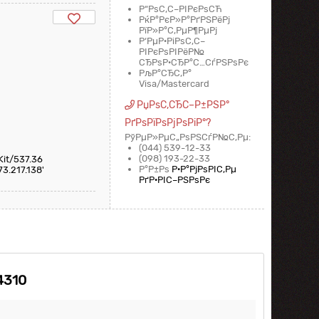
Р“РѕС‚С–РІРєРѕСЋ
РќР°РєР»Р°РґРЅРёРј
РїР»Р°С‚РµР¶РµРј
Р‘РµР·РіРѕС‚С–
РІРєРѕРІРёР№
СЂРѕР·СЂР°С…СѓРЅРѕРє
РљР°СЂС‚Р°
Visa/Mastercard
РџРѕС‚СЂС–Р±РЅР°
РґРѕРїРѕРјРѕРіР°?
РўРµР»РµС„РѕРЅСѓР№С‚Рµ:
(044) 539-12-33
(098) 193-22-33
Kit/537.36
Р°Р±Рѕ
Р·Р°РјРѕРІС‚Рµ
73.217.138'
РґР·РІС–РЅРѕРє
4310