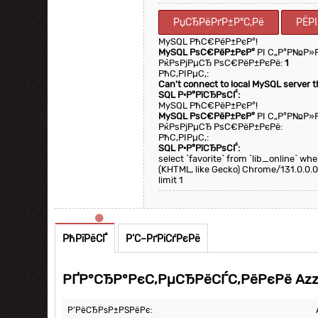
РџСЂРёРґР±Р°С‚Рё
РЁР
MySQL РћС€РёР±РєР°!
MySQL РѕС€РёР±РєР°
РІ С„Р°Р№Р»
РќРѕРјРµСЂ РѕС€РёР±РєРё:
1
РћС‚РІРµС‚:
Can't connect to local MySQL server 
SQL Р·Р°РїСЂРѕСЃ:
MySQL РћС€РёР±РєР°!
MySQL РѕС€РёР±РєР°
РІ С„Р°Р№Р»
РќРѕРјРµСЂ РѕС€РёР±РєРё:
РћС‚РІРµС‚:
SQL Р·Р°РїСЂРѕСЃ:
select `favorite` from `lib_online` w
(KHTML, like Gecko) Chrome/131.0.0.0
limit 1
РћРїРёСЃ
Р’С–РґРіСѓРєРё
РҐР°СЂР°РєС‚РµСЂРёСЃС‚РёРєРё Azza
Р’РёСЂРѕР±РЅРёРє: