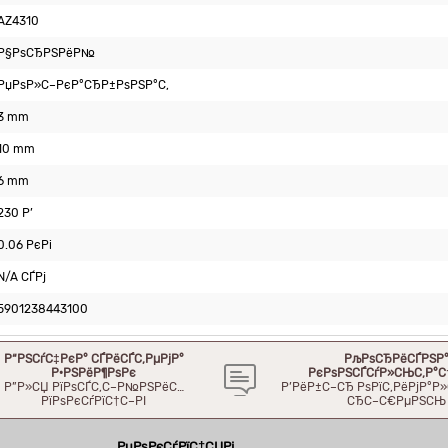
AZ4310
Р§РѕСЂРЅРёР№
РџРѕР»С–РєР°СЂР±РѕРЅР°С‚
3 mm
10 mm
6 mm
230 Р’
0.06 РєРі
N/A СЃРј
5901238443100
Р“РЅСѓС‡РєР° СЃРёСЃС‚РµРјР°
РљРѕСЂРёСЃРЅР
Р·РЅРёР¶РѕРє
РєРѕРЅСЃСѓР»СЊС‚Р°С
Р”Р»СЏ РїРѕСЃС‚С–Р№РЅРёС…
Р’РёР±С–СЂ РѕРїС‚РёРјР°
РїРѕРєСѓРїС†С–РІ
СЂС–С€РµРЅСЊ
РџРѕРєСѓРїС†СЏРј