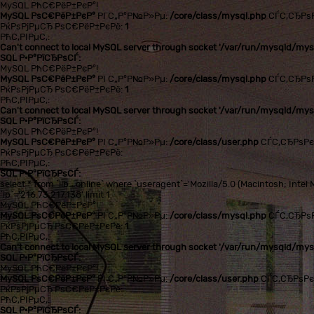
MySQL РћС€РёР±РєР°!
MySQL РѕС€РёР±РєР°
РІ С„Р°Р№Р»Рµ:
/core/class/mysql.php
СЃС‚СЂРѕ
РќРѕРјРµСЂ РѕС€РёР±РєРё:
1
РћС‚РІРµС‚:
Can't connect to local MySQL server through socket '/var/run/mysqld/mysq
SQL Р·Р°РїСЂРѕСЃ:
MySQL РћС€РёР±РєР°!
MySQL РѕС€РёР±РєР°
РІ С„Р°Р№Р»Рµ:
/core/class/mysql.php
СЃС‚СЂРѕ
РќРѕРјРµСЂ РѕС€РёР±РєРё:
1
РћС‚РІРµС‚:
Can't connect to local MySQL server through socket '/var/run/mysqld/mysq
SQL Р·Р°РїСЂРѕСЃ:
MySQL РћС€РёР±РєР°!
MySQL РѕС€РёР±РєР°
РІ С„Р°Р№Р»Рµ:
/core/class/user.php
СЃС‚СЂРѕР
РќРѕРјРµСЂ РѕС€РёР±РєРё:
РћС‚РІРµС‚:
SQL Р·Р°РїСЂРѕСЃ:
select * from `lib_online` where `useragent`='Mozilla/5.0 (Macintosh; In
`ip`='216.73.217.138' limit 1
MySQL РћС€РёР±РєР°!
MySQL РѕС€РёР±РєР°
РІ С„Р°Р№Р»Рµ:
/core/class/mysql.php
СЃС‚СЂРѕ
РќРѕРјРµСЂ РѕС€РёР±РєРё:
1
РћС‚РІРµС‚:
Can't connect to local MySQL server through socket '/var/run/mysqld/mysq
SQL Р·Р°РїСЂРѕСЃ:
MySQL РћС€РёР±РєР°!
MySQL РѕС€РёР±РєР°
РІ С„Р°Р№Р»Рµ:
/core/class/user.php
СЃС‚СЂРѕР
РќРѕРјРµСЂ РѕС€РёР±РєРё:
РћС‚РІРµС‚:
SQL Р·Р°РїСЂРѕСЃ: