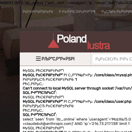
INSERT INTO `lib_online` (`last_visit`,`useragent`,`ip`,`token`,`bot`) VALUES (
РќРѕРІРёРЅРєРё
Р РѕР·РїСЂРѕРґР°Р¶
РџСЂРѕ РєРѕРјР
РЉР°С‚Р°Р»РЅРІ
MySQL РћС€РёР±РєР°!
MySQL РѕС€РёР±РєР°
РІ С„Р°Р№Р»Рµ:
/core/class/mysql.p
РќРѕРјРµСЂ РѕС€РёР±РєРё:
1
РћС‚РІРµС‚:
Can't connect to local MySQL server through socket '/var/ru
SQL Р·Р°РїСЂРѕСЃ:
MySQL РћС€РёР±РєР°!
MySQL РѕС€РёР±РєР°
РІ С„Р°Р№Р»Рµ:
/core/class/user.php
РќРѕРјРµСЂ РѕС€РёР±РєРё:
РћС‚РІРµС‚:
SQL Р·Р°РїСЂРѕСЃ:
select `seen` from `lib_online` where `useragent`='Mozilla/5
+claudebot@anthropic.com)' AND `ip`='216.73.217.138' limit 1
MySQL РћС€РёР±РєР°!