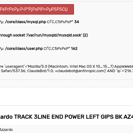
ІРёРґРєРµ Р·Р°РјРѕРІР»РµРЅРЅСЏ
Рµ:
/core/class/mysql.php
СЃС‚СЂРѕРєР°
34
through socket '/var/run/mysqld/mysqld.sock' (2)
Рµ:
/core/class/user.php
СЃС‚СЂРѕРєР°
162
here `useragent`='Mozilla/5.0 (Macintosh; Intel Mac OS X 10_15_7) AppleWeb
 Safari/537.36; ClaudeBot/1.0; +claudebot@anthropic.com)' AND `ip`='216.
rdo TRACK 3LINE END POWER LEFT GIPS BK AZ
Azzardo