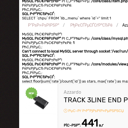
MySQL РѕС€РёР±РєР°
РІ С„Р°Р№Р»Рµ:
/core/class/item.php
РќРѕРјРµСЂ РѕС€РёР±РєРё:
РћС‚РІРµС‚:
SQL Р·Р°РїСЂРѕСЃ:
SELECT `chpu` FROM `lib_menu` where `id`='' limit 1
Р“РѕР»РѕРІРЅР°
РђРєСЃРµСЃСѓР°СЂРё
Az
MySQL РћС€РёР±РєР°!
MySQL РѕС€РёР±РєР°
РІ С„Р°Р№Р»Рµ:
/core/class/mysql.p
РќРѕРјРµСЂ РѕС€РёР±РєРё:
1
РћС‚РІРµС‚:
Can't connect to local MySQL server through socket '/var/ru
SQL Р·Р°РїСЂРѕСЃ:
MySQL РћС€РёР±РєР°!
MySQL РѕС€РёР±РєР°
РІ С„Р°Р№Р»Рµ:
/core/modules/view.
РќРѕРјРµСЂ РѕС€РёР±РєРё:
РћС‚РІРµС‚:
SQL Р·Р°РїСЂРѕСЃ:
select floor(sum(`rate`)/count(`id`)) as stars, max(`rate`) as 
Azzardo
TRACK 3LINE END P
РџС–Рґ Р·Р°РјРѕРІР»РµРЅРЅСЏ
441
Р¦С–РЅР°:
в‚ґ