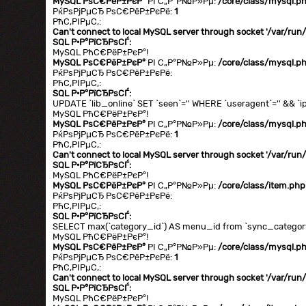
MySQL РѕС€РёР±РєР°
РІ С„Р°Р№Р»Рµ:
/core/class/mysql.p
РќРѕРјРµСЂ РѕС€РёР±РєРё:
1
РћС‚РІРµС‚:
Can't connect to local MySQL server through socket '/var/ru
SQL Р·Р°РїСЂРѕСЃ:
MySQL РћС€РёР±РєР°!
MySQL РѕС€РёР±РєР°
РІ С„Р°Р№Р»Рµ:
/core/class/mysql.p
РќРѕРјРµСЂ РѕС€РёР±РєРё:
РћС‚РІРµС‚:
SQL Р·Р°РїСЂРѕСЃ:
UPDATE `lib_online` SET `seen`='' WHERE `useragent`='' && `ip
MySQL РћС€РёР±РєР°!
MySQL РѕС€РёР±РєР°
РІ С„Р°Р№Р»Рµ:
/core/class/mysql.p
РќРѕРјРµСЂ РѕС€РёР±РєРё:
1
РћС‚РІРµС‚:
Can't connect to local MySQL server through socket '/var/ru
SQL Р·Р°РїСЂРѕСЃ:
MySQL РћС€РёР±РєР°!
MySQL РѕС€РёР±РєР°
РІ С„Р°Р№Р»Рµ:
/core/class/item.php
РќРѕРјРµСЂ РѕС€РёР±РєРё:
РћС‚РІРµС‚:
SQL Р·Р°РїСЂРѕСЃ:
SELECT max(`category_id`) AS menu_id from `sync_category` 
MySQL РћС€РёР±РєР°!
MySQL РѕС€РёР±РєР°
РІ С„Р°Р№Р»Рµ:
/core/class/mysql.p
РќРѕРјРµСЂ РѕС€РёР±РєРё:
1
РћС‚РІРµС‚:
Can't connect to local MySQL server through socket '/var/ru
SQL Р·Р°РїСЂРѕСЃ:
MySQL РћС€РёР±РєР°!