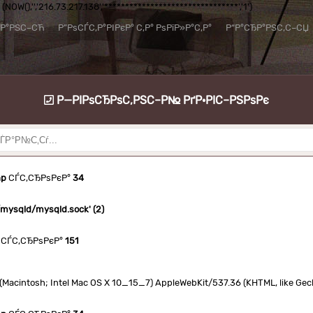
NOW(),'','216.73.217.138','********************************','1')
їР°РЅС–СЋ
Р”РѕСЃС‚Р°РІРєР° С‚Р° РѕРїР»Р°С‚Р°
Р“Р°СЂР°РЅС‚С–СЏ
Р—РІРѕСЂРѕС‚РЅС–Р№ РґР·РІС–РЅРѕРє
hp
СЃС‚СЂРѕРєР°
34
n/mysqld/mysqld.sock' (2)
СЃС‚СЂРѕРєР°
151
.0 (Macintosh; Intel Mac OS X 10_15_7) AppleWebKit/537.36 (KHTML, like Ge