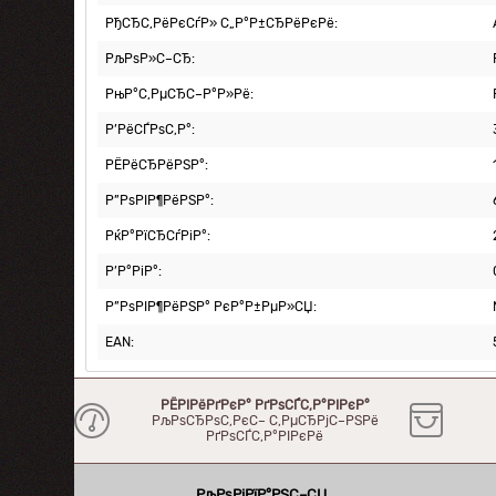
РђСЂС‚РёРєСѓР» С„Р°Р±СЂРёРєРё:
РљРѕР»С–СЂ:
РњР°С‚РµСЂС–Р°Р»Рё:
Р’РёСЃРѕС‚Р°:
РЁРёСЂРёРЅР°:
Р”РѕРІР¶РёРЅР°:
РќР°РїСЂСѓРіР°:
Р’Р°РіР°:
Р”РѕРІР¶РёРЅР° РєР°Р±РµР»СЏ:
EAN:
РЁРІРёРґРєР° РґРѕСЃС‚Р°РІРєР°
РљРѕСЂРѕС‚РєС– С‚РµСЂРјС–РЅРё
РґРѕСЃС‚Р°РІРєРё
РљРѕРјРїР°РЅС–СЏ