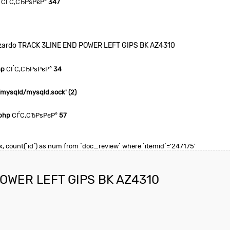
СЃС‚СЂРѕРєР°
347
zardo TRACK 3LINE END POWER LEFT GIPS BK AZ4310
hp
СЃС‚СЂРѕРєР°
34
n/mysqld/mysqld.sock' (2)
php
СЃС‚СЂРѕРєР°
57
max, count(`id`) as num from `doc_review` where `itemid`='247175'
OWER LEFT GIPS BK AZ4310