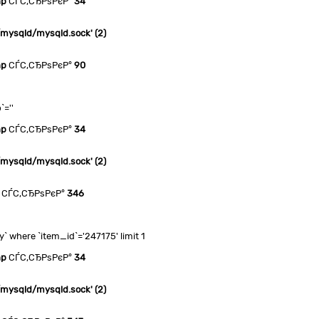
hp
СЃС‚СЂРѕРєР°
34
n/mysqld/mysqld.sock' (2)
hp
СЃС‚СЂРѕРєР°
90
`=''
hp
СЃС‚СЂРѕРєР°
34
n/mysqld/mysqld.sock' (2)
СЃС‚СЂРѕРєР°
346
where `item_id`='247175' limit 1
hp
СЃС‚СЂРѕРєР°
34
n/mysqld/mysqld.sock' (2)