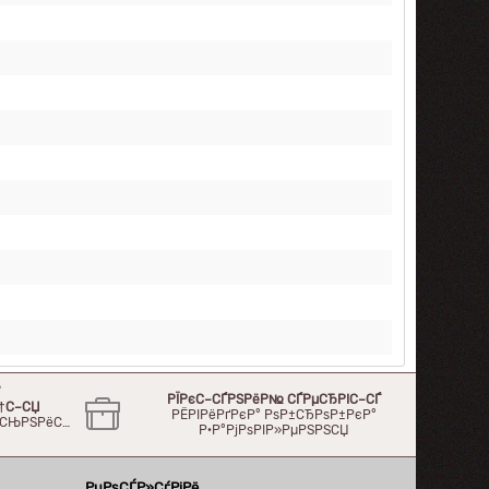
°
РЇРєС–СЃРЅРёР№ СЃРµСЂРІС–СЃ
†С–СЏ
РЁРІРёРґРєР° РѕР±СЂРѕР±РєР°
Р»СЊРЅРёС…
Р·Р°РјРѕРІР»РµРЅРЅСЏ
РџРѕСЃР»СѓРіРё