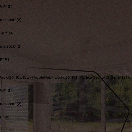
РєР°
34
ld.sock' (2)
РєР°
34
ld.sock' (2)
єР°
91
tel Mac OS X 10_15_7) AppleWebKit/537.36 (KHTML, like Gecko) Chrome/131.
РєР°
34
ld.sock' (2)
єР°
95