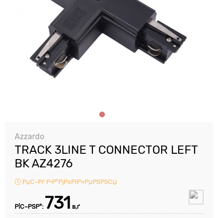
Azzardo
TRACK 3LINE T CONNECTOR LEFT
BK AZ4276
РџС–Рґ Р·Р°РјРѕРІР»РµРЅРЅСЏ
731
Р¦С–РЅР°:
в‚ґ