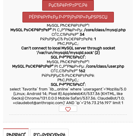
РџСЂРёРґР±Р°С‚Рё
РЁРІРёРґРєРµ Р·Р°РјРѕРІР»РµРЅРЅСЏ
MySQL РћС€РёР±РєР°!
MySQL РѕС€РёР±РєР°
РІ С„Р°Р№Р»Рµ:
/core/class/mysql.php
СЃС‚СЂРѕРєР°
34
РќРѕРјРµСЂ РѕС€РёР±РєРё:
1
РћС‚РІРµС‚:
Can't connect to local MySQL server through socket
'/var/run/mysqld/mysqld.sock' (2)
SQL Р·Р°РїСЂРѕСЃ:
MySQL РћС€РёР±РєР°!
MySQL РѕС€РёР±РєР°
РІ С„Р°Р№Р»Рµ:
/core/class/user.php
СЃС‚СЂРѕРєР°
162
РќРѕРјРµСЂ РѕС€РёР±РєРё:
РћС‚РІРµС‚:
SQL Р·Р°РїСЂРѕСЃ:
select `favorite` from `lib_online` where `useragent`='Mozilla/5.0
(Linux; Android 14; Pixel 8) AppleWebKit/537.36 (KHTML, like
Gecko) Chrome/131.0.0.0 Mobile Safari/537.36; ClaudeBot/1.0;
+claudebot@anthropic.com)' AND `ip`='216.73.216.197' limit 1
РћРїРёСЃ
Р’С–РґРіСѓРєРё