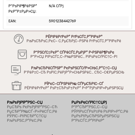
Р”РѕРІР¶РёРЅР°
N/A СЃРј
РєР°Р±РµР»СЏ:
EAN:
5901238442769
РЁРІРёРґРєР° РґРѕСЃС‚Р°РІРєР°
РљРѕСЂРѕС‚РєС– С‚РµСЂРјС–РЅРё РґРѕСЃС‚Р°РІРєРё
Р“РЅСѓС‡РєР° СЃРёСЃС‚РµРјР° Р·РЅРёР¶РѕРє
Р”Р»СЏ РїРѕСЃС‚С–Р№РЅРёС… РїРѕРєСѓРїС†С–РІ
РљРѕСЂРёСЃРЅР° РєРѕРЅСЃСѓР»СЊС‚Р°С†С–СЏ
Р’РёР±С–СЂ РѕРїС‚РёРјР°Р»СЊРЅРёС… СЂС–С€РµРЅСЊ
РЇРєС–СЃРЅРёР№ СЃРµСЂРІС–СЃ
РЁРІРёРґРєР° РѕР±СЂРѕР±РєР° Р·Р°РјРѕРІР»РµРЅРЅСЏ
РљРѕРјРїР°РЅС–СЏ
РџРѕРєСѓРїС†СЏРј
РџСЂРѕ РєРѕРјРїР°РЅС–СЋ
Р“Р°СЂР°РЅС‚С–СЏ
РџСЂР°Р№СЃ-Р»РёСЃС‚Рё
РЎРїРѕСЃРѕР±Рё РѕРїР»Р°С‚Рё
РЎРїС–РІРїСЂР°С†СЏ
РџРѕРІРµСЂРЅРµРЅРЅСЏ
РљРѕРЅС‚Р°РєС‚Рё
Р”РѕСЃС‚Р°РІРєР°