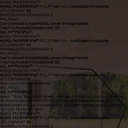
MySQL РћС€РёР±РєР°!
MySQL РѕС€РёР±РєР°
РІ С„Р°Р№Р»Рµ:
/core/class/mysql.php
СЃС‚СЂРѕРєР°
34
РќРѕРјРµСЂ РѕС€РёР±РєРё:
1
РћС‚РІРµС‚:
Can't connect to local MySQL server through socket
'/var/run/mysqld/mysqld.sock' (2)
SQL Р·Р°РїСЂРѕСЃ:
MySQL РћС€РёР±РєР°!
MySQL РѕС€РёР±РєР°
РІ С„Р°Р№Р»Рµ:
/core/class/mysql.php
СЃС‚СЂРѕРєР°
34
РќРѕРјРµСЂ РѕС€РёР±РєРё:
1
РћС‚РІРµС‚:
Can't connect to local MySQL server through socket
'/var/run/mysqld/mysqld.sock' (2)
SQL Р·Р°РїСЂРѕСЃ:
MySQL РћС€РёР±РєР°!
MySQL РѕС€РёР±РєР°
РІ С„Р°Р№Р»Рµ:
/core/class/user.php
СЃС‚СЂРѕРєР°
91
РќРѕРјРµСЂ РѕС€РёР±РєРё:
РћС‚РІРµС‚:
SQL Р·Р°РїСЂРѕСЃ:
select * from `lib_online` where `useragent`='Mozilla/5.0 (Linux; Android
14; Pixel 8) AppleWebKit/537.36 (KHTML, like Gecko) Chrome/131.0.0.0
Mobile Safari/537.36; ClaudeBot/1.0; +claudebot@anthropic.com)' AND
`ip`='216.73.216.197' limit 1
MySQL РћС€РёР±РєР°!
MySQL РѕС€РёР±РєР°
РІ С„Р°Р№Р»Рµ:
/core/class/mysql.php
СЃС‚СЂРѕРєР°
34
РќРѕРјРµСЂ РѕС€РёР±РєРё:
1