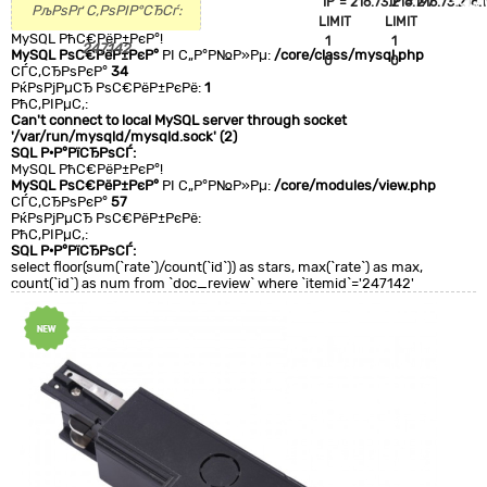
`IP`='216.73.216.197'
`IP`='216.73.216.1
+CLA
РљРѕРґ С‚РѕРІР°СЂСѓ:
LIMIT
LIMIT
0
MySQL РћС€РёР±РєР°!
1
1
247142
MySQL РѕС€РёР±РєР°
РІ С„Р°Р№Р»Рµ:
/core/class/mysql.php
0
0
СЃС‚СЂРѕРєР°
34
РќРѕРјРµСЂ РѕС€РёР±РєРё:
1
РћС‚РІРµС‚:
Can't connect to local MySQL server through socket
'/var/run/mysqld/mysqld.sock' (2)
SQL Р·Р°РїСЂРѕСЃ:
MySQL РћС€РёР±РєР°!
MySQL РѕС€РёР±РєР°
РІ С„Р°Р№Р»Рµ:
/core/modules/view.php
СЃС‚СЂРѕРєР°
57
РќРѕРјРµСЂ РѕС€РёР±РєРё:
РћС‚РІРµС‚:
SQL Р·Р°РїСЂРѕСЃ:
select floor(sum(`rate`)/count(`id`)) as stars, max(`rate`) as max,
count(`id`) as num from `doc_review` where `itemid`='247142'