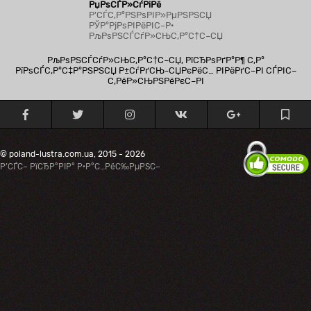
РџРѕСЃР»СѓРіРё
Р’СЃС‚Р°РЅРѕРІР»РµРЅРЅСЏ
РЎР°РјРѕРІРёРІС–Р·
РљРѕРЅСЃСѓР»СЊС‚Р°С†С–СЏ
РљРѕРЅСЃСѓР»СЊС‚Р°С†С–СЏ, РїСЂРѕРґР°Р¶ С‚Р°
РїРѕСЃС‚Р°С‡Р°РЅРЅСЏ Р±СѓРґСЊ-СЏРєРёС… РІРёРґС–РІ СЃРІС–
С‚РёР»СЊРЅРёРєС–РІ
© poland-lustra.com.ua, 2015 - 2026
Р’СЃС– РїСЂР°РІР° Р·Р°С…РёС‰РµРЅС–