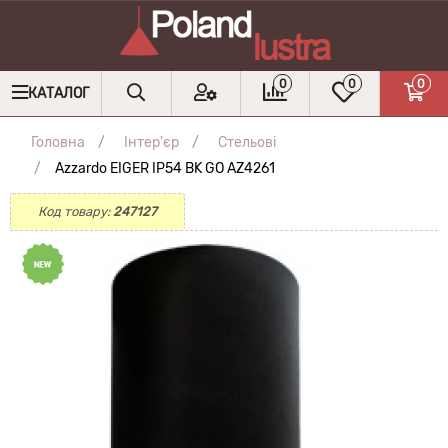
0
0
0
КАТАЛОГ
Головна
Інтер'єр
Стельові
Azzardo EIGER IP54 BK GO AZ4261
Код товару:
247127