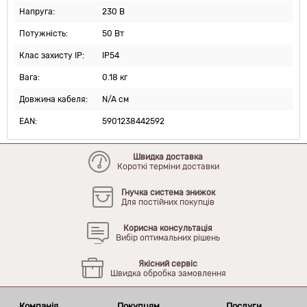
Напруга:
230 В
Потужність:
50 Вт
Клас захисту IP:
IP54
Вага:
0.18 кг
Довжина кабеля:
N/A см
EAN:
5901238442592
Швидка доставка
Короткі терміни доставки
Гнучка система знижок
Для постійних покупців
Корисна консультація
Вибір оптимальних рішень
Якісний сервіс
Швидка обробка замовлення
Компанія
Покупцям
Послуги