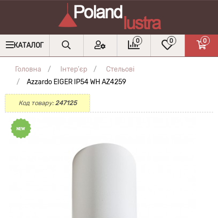
0
0
0
КАТАЛОГ
Головна
Інтер'єр
Стельові
Azzardo EIGER IP54 WH AZ4259
Код товару:
247125