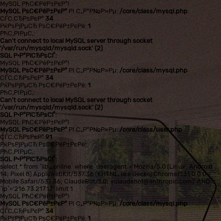
MySQL РћС€РёР±РєР°!
MySQL РѕС€РёР±РєР°
РІ С„Р°Р№Р»Рµ:
/core/class/mysql.php
СЃС‚СЂРѕРєР°
34
РќРѕРјРµСЂ РѕС€РёР±РєРё:
1
РћС‚РІРµС‚:
Can't connect to local MySQL server through socket
'/var/run/mysqld/mysqld.sock' (2)
SQL Р·Р°РїСЂРѕСЃ:
MySQL РћС€РёР±РєР°!
MySQL РѕС€РёР±РєР°
РІ С„Р°Р№Р»Рµ:
/core/class/mysql.php
СЃС‚СЂРѕРєР°
34
РќРѕРјРµСЂ РѕС€РёР±РєРё:
1
РћС‚РІРµС‚:
Can't connect to local MySQL server through socket
'/var/run/mysqld/mysqld.sock' (2)
SQL Р·Р°РїСЂРѕСЃ:
MySQL РћС€РёР±РєР°!
MySQL РѕС€РёР±РєР°
РІ С„Р°Р№Р»Рµ:
/core/class/user.php
СЃС‚СЂРѕРєР°
91
РќРѕРјРµСЂ РѕС€РёР±РєРё:
РћС‚РІРµС‚:
SQL Р·Р°РїСЂРѕСЃ:
select * from `lib_online` where `useragent`='Mozilla/5.0 (Linux; Android
14; Pixel 8) AppleWebKit/537.36 (KHTML, like Gecko) Chrome/131.0.0.0
Mobile Safari/537.36; ClaudeBot/1.0; +claudebot@anthropic.com)' AND
`ip`='216.73.217.17' limit 1
MySQL РћС€РёР±РєР°!
MySQL РѕС€РёР±РєР°
РІ С„Р°Р№Р»Рµ:
/core/class/mysql.php
СЃС‚СЂРѕРєР°
34
РќРѕРјРµСЂ РѕС€РёР±РєРё:
1