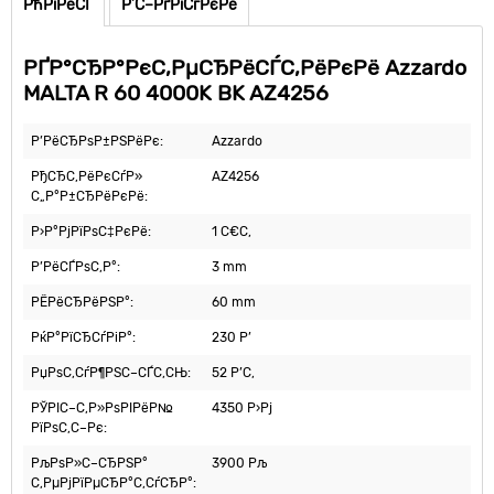
РћРїРёСЃ
Р’С–РґРіСѓРєРё
РҐР°СЂР°РєС‚РµСЂРёСЃС‚РёРєРё Azzardo
MALTA R 60 4000K BK AZ4256
Р’РёСЂРѕР±РЅРёРє:
Azzardo
РђСЂС‚РёРєСѓР»
AZ4256
С„Р°Р±СЂРёРєРё:
Р›Р°РјРїРѕС‡РєРё:
1 С€С‚
Р’РёСЃРѕС‚Р°:
3 mm
РЁРёСЂРёРЅР°:
60 mm
РќР°РїСЂСѓРіР°:
230 Р’
РџРѕС‚СѓР¶РЅС–СЃС‚СЊ:
52 Р’С‚
РЎРІС–С‚Р»РѕРІРёР№
4350 Р›Рј
РїРѕС‚С–Рє:
РљРѕР»С–СЂРЅР°
3900 Рљ
С‚РµРјРїРµСЂР°С‚СѓСЂР°: