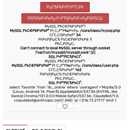
РџСЂРёРґР±Р°С‚Рё
РЁРІРёРґРєРµ Р·Р°РјРѕРІР»РµРЅРЅСЏ
MySQL РћС€РёР±РєР°!
MySQL РѕС€РёР±РєР°
РІ С„Р°Р№Р»Рµ:
/core/class/mysql.php
СЃС‚СЂРѕРєР°
34
РќРѕРјРµСЂ РѕС€РёР±РєРё:
1
РћС‚РІРµС‚:
Can't connect to local MySQL server through socket
'/var/run/mysqld/mysqld.sock' (2)
SQL Р·Р°РїСЂРѕСЃ:
MySQL РћС€РёР±РєР°!
MySQL РѕС€РёР±РєР°
РІ С„Р°Р№Р»Рµ:
/core/class/user.php
СЃС‚СЂРѕРєР°
162
РќРѕРјРµСЂ РѕС€РёР±РєРё:
РћС‚РІРµС‚:
SQL Р·Р°РїСЂРѕСЃ:
select `favorite` from `lib_online` where `useragent`='Mozilla/5.0
(Linux; Android 14; Pixel 8) AppleWebKit/537.36 (KHTML, like
Gecko) Chrome/131.0.0.0 Mobile Safari/537.36; ClaudeBot/1.0;
+claudebot@anthropic.com)' AND `ip`='216.73.217.17' limit 1