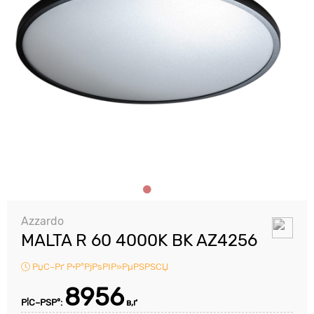
Azzardo
MALTA R 60 4000K BK AZ4256
РџС–Рґ Р·Р°РјРѕРІР»РµРЅРЅСЏ
8956
Р¦С–РЅР°:
в‚ґ