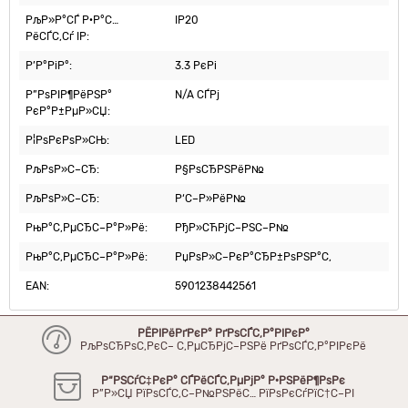
РљР»Р°СЃ Р·Р°С…
IP20
РёСЃС‚Сѓ IP:
Р’Р°РіР°:
3.3 РєРі
Р”РѕРІР¶РёРЅР°
N/A СЃРј
РєР°Р±РµР»СЏ:
Р¦РѕРєРѕР»СЊ:
LED
РљРѕР»С–СЂ:
Р§РѕСЂРЅРёР№
РљРѕР»С–СЂ:
Р‘С–Р»РёР№
РњР°С‚РµСЂС–Р°Р»Рё:
РђР»СЋРјС–РЅС–Р№
РњР°С‚РµСЂС–Р°Р»Рё:
РџРѕР»С–РєР°СЂР±РѕРЅР°С‚
EAN:
5901238442561
РЁРІРёРґРєР° РґРѕСЃС‚Р°РІРєР°
РљРѕСЂРѕС‚РєС– С‚РµСЂРјС–РЅРё РґРѕСЃС‚Р°РІРєРё
Р“РЅСѓС‡РєР° СЃРёСЃС‚РµРјР° Р·РЅРёР¶РѕРє
Р”Р»СЏ РїРѕСЃС‚С–Р№РЅРёС… РїРѕРєСѓРїС†С–РІ