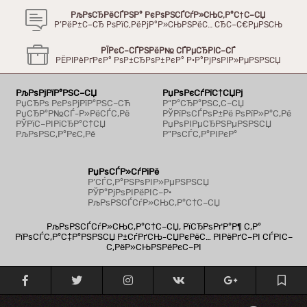
РљРѕСЂРёСЃРЅР° РєРѕРЅСЃСѓР»СЊС‚Р°С†С–СЏ
Р’РёР±С–СЂ РѕРїС‚РёРјР°Р»СЊРЅРёС… СЂС–С€РµРЅСЊ
РЇРєС–СЃРЅРёР№ СЃРµСЂРІС–СЃ
РЁРІРёРґРєР° РѕР±СЂРѕР±РєР° Р·Р°РјРѕРІР»РµРЅРЅСЏ
РљРѕРјРїР°РЅС–СЏ
РџРѕРєСѓРїС†СЏРј
РџСЂРѕ РєРѕРјРїР°РЅС–СЋ
Р“Р°СЂР°РЅС‚С–СЏ
РџСЂР°Р№СЃ-Р»РёСЃС‚Рё
РЎРїРѕСЃРѕР±Рё РѕРїР»Р°С‚Рё
РЎРїС–РІРїСЂР°С†СЏ
РџРѕРІРµСЂРЅРµРЅРЅСЏ
РљРѕРЅС‚Р°РєС‚Рё
Р”РѕСЃС‚Р°РІРєР°
РџРѕСЃР»СѓРіРё
Р’СЃС‚Р°РЅРѕРІР»РµРЅРЅСЏ
РЎР°РјРѕРІРёРІС–Р·
РљРѕРЅСЃСѓР»СЊС‚Р°С†С–СЏ
РљРѕРЅСЃСѓР»СЊС‚Р°С†С–СЏ, РїСЂРѕРґР°Р¶ С‚Р°
РїРѕСЃС‚Р°С‡Р°РЅРЅСЏ Р±СѓРґСЊ-СЏРєРёС… РІРёРґС–РІ СЃРІС–
С‚РёР»СЊРЅРёРєС–РІ