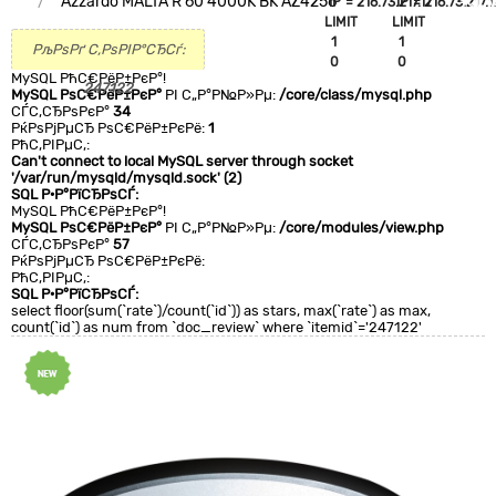
Azzardo MALTA R 60 4000K BK AZ4256
`IP`='216.73.217.17'
`IP`='216.73.217.1
+CLA
LIMIT
LIMIT
0
1
1
РљРѕРґ С‚РѕРІР°СЂСѓ:
0
0
MySQL РћС€РёР±РєР°!
247122
MySQL РѕС€РёР±РєР°
РІ С„Р°Р№Р»Рµ:
/core/class/mysql.php
СЃС‚СЂРѕРєР°
34
РќРѕРјРµСЂ РѕС€РёР±РєРё:
1
РћС‚РІРµС‚:
Can't connect to local MySQL server through socket
'/var/run/mysqld/mysqld.sock' (2)
SQL Р·Р°РїСЂРѕСЃ:
MySQL РћС€РёР±РєР°!
MySQL РѕС€РёР±РєР°
РІ С„Р°Р№Р»Рµ:
/core/modules/view.php
СЃС‚СЂРѕРєР°
57
РќРѕРјРµСЂ РѕС€РёР±РєРё:
РћС‚РІРµС‚:
SQL Р·Р°РїСЂРѕСЃ:
select floor(sum(`rate`)/count(`id`)) as stars, max(`rate`) as max,
count(`id`) as num from `doc_review` where `itemid`='247122'