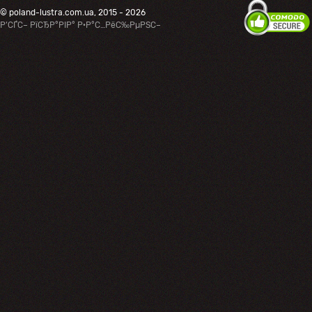
© poland-lustra.com.ua, 2015 - 2026
Р’СЃС– РїСЂР°РІР° Р·Р°С…РёС‰РµРЅС–