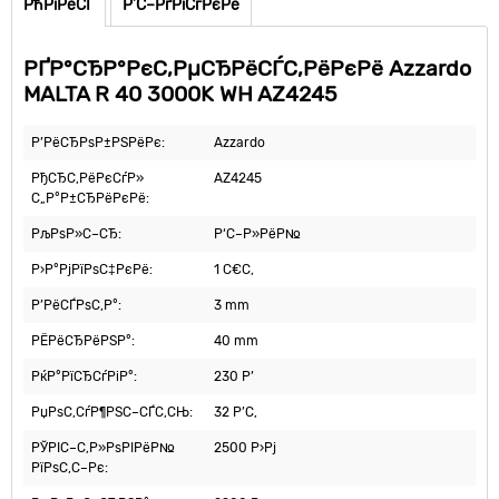
РћРїРёСЃ
Р’С–РґРіСѓРєРё
РҐР°СЂР°РєС‚РµСЂРёСЃС‚РёРєРё Azzardo
MALTA R 40 3000K WH AZ4245
Р’РёСЂРѕР±РЅРёРє:
Azzardo
РђСЂС‚РёРєСѓР»
AZ4245
С„Р°Р±СЂРёРєРё:
РљРѕР»С–СЂ:
Р‘С–Р»РёР№
Р›Р°РјРїРѕС‡РєРё:
1 С€С‚
Р’РёСЃРѕС‚Р°:
3 mm
РЁРёСЂРёРЅР°:
40 mm
РќР°РїСЂСѓРіР°:
230 Р’
РџРѕС‚СѓР¶РЅС–СЃС‚СЊ:
32 Р’С‚
РЎРІС–С‚Р»РѕРІРёР№
2500 Р›Рј
РїРѕС‚С–Рє: