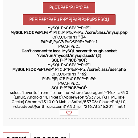
РџСЂРёРґР±Р°С‚Рё
РЁРІРёРґРєРµ Р·Р°РјРѕРІР»РµРЅРЅСЏ
MySQL РћС€РёР±РєР°!
MySQL РѕС€РёР±РєР°
РІ С„Р°Р№Р»Рµ:
/core/class/mysql.php
СЃС‚СЂРѕРєР°
34
РќРѕРјРµСЂ РѕС€РёР±РєРё:
1
РћС‚РІРµС‚:
Can't connect to local MySQL server through socket
'/var/run/mysqld/mysqld.sock' (2)
SQL Р·Р°РїСЂРѕСЃ:
MySQL РћС€РёР±РєР°!
MySQL РѕС€РёР±РєР°
РІ С„Р°Р№Р»Рµ:
/core/class/user.php
СЃС‚СЂРѕРєР°
162
РќРѕРјРµСЂ РѕС€РёР±РєРё:
РћС‚РІРµС‚:
SQL Р·Р°РїСЂРѕСЃ:
select `favorite` from `lib_online` where `useragent`='Mozilla/5.0
(Linux; Android 14; Pixel 8) AppleWebKit/537.36 (KHTML, like
Gecko) Chrome/131.0.0.0 Mobile Safari/537.36; ClaudeBot/1.0;
+claudebot@anthropic.com)' AND `ip`='216.73.216.201' limit 1