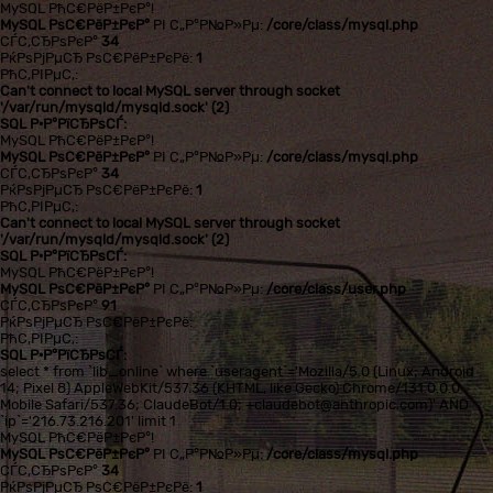
MySQL РћС€РёР±РєР°!
MySQL РѕС€РёР±РєР°
РІ С„Р°Р№Р»Рµ:
/core/class/mysql.php
СЃС‚СЂРѕРєР°
34
РќРѕРјРµСЂ РѕС€РёР±РєРё:
1
РћС‚РІРµС‚:
Can't connect to local MySQL server through socket
'/var/run/mysqld/mysqld.sock' (2)
SQL Р·Р°РїСЂРѕСЃ:
MySQL РћС€РёР±РєР°!
MySQL РѕС€РёР±РєР°
РІ С„Р°Р№Р»Рµ:
/core/class/mysql.php
СЃС‚СЂРѕРєР°
34
РќРѕРјРµСЂ РѕС€РёР±РєРё:
1
РћС‚РІРµС‚:
Can't connect to local MySQL server through socket
'/var/run/mysqld/mysqld.sock' (2)
SQL Р·Р°РїСЂРѕСЃ:
MySQL РћС€РёР±РєР°!
MySQL РѕС€РёР±РєР°
РІ С„Р°Р№Р»Рµ:
/core/class/user.php
СЃС‚СЂРѕРєР°
91
РќРѕРјРµСЂ РѕС€РёР±РєРё:
РћС‚РІРµС‚:
SQL Р·Р°РїСЂРѕСЃ:
select * from `lib_online` where `useragent`='Mozilla/5.0 (Linux; Android
14; Pixel 8) AppleWebKit/537.36 (KHTML, like Gecko) Chrome/131.0.0.0
Mobile Safari/537.36; ClaudeBot/1.0; +claudebot@anthropic.com)' AND
`ip`='216.73.216.201' limit 1
MySQL РћС€РёР±РєР°!
MySQL РѕС€РёР±РєР°
РІ С„Р°Р№Р»Рµ:
/core/class/mysql.php
СЃС‚СЂРѕРєР°
34
РќРѕРјРµСЂ РѕС€РёР±РєРё:
1