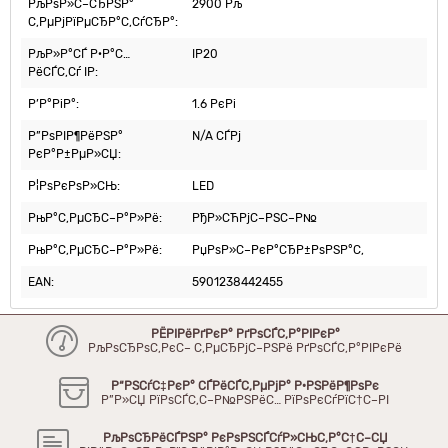
РљРѕР»С–СЂРЅР°
2900 Рљ
С‚РµРјРїРµСЂР°С‚СѓСЂР°:
РљР»Р°СЃ Р·Р°С…
IP20
РёСЃС‚Сѓ IP:
Р’Р°РіР°:
1.6 РєРі
Р”РѕРІР¶РёРЅР°
N/A СЃРј
РєР°Р±РµР»СЏ:
Р¦РѕРєРѕР»СЊ:
LED
РњР°С‚РµСЂС–Р°Р»Рё:
РђР»СЋРјС–РЅС–Р№
РњР°С‚РµСЂС–Р°Р»Рё:
РџРѕР»С–РєР°СЂР±РѕРЅР°С‚
EAN:
5901238442455
РЁРІРёРґРєР° РґРѕСЃС‚Р°РІРєР°
РљРѕСЂРѕС‚РєС– С‚РµСЂРјС–РЅРё РґРѕСЃС‚Р°РІРєРё
Р“РЅСѓС‡РєР° СЃРёСЃС‚РµРјР° Р·РЅРёР¶РѕРє
Р”Р»СЏ РїРѕСЃС‚С–Р№РЅРёС… РїРѕРєСѓРїС†С–РІ
РљРѕСЂРёСЃРЅР° РєРѕРЅСЃСѓР»СЊС‚Р°С†С–СЏ