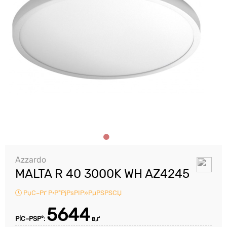
Azzardo
MALTA R 40 3000K WH AZ4245
РџС–Рґ Р·Р°РјРѕРІР»РµРЅРЅСЏ
5644
Р¦С–РЅР°:
в‚ґ