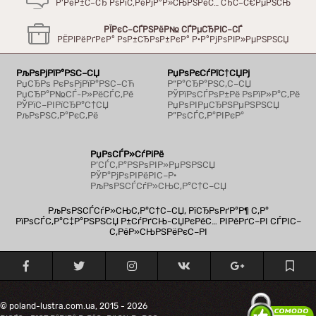
Р’РёР±С–СЂ РѕРїС‚РёРјР°Р»СЊРЅРёС… СЂС–С€РµРЅСЊ
РЇРєС–СЃРЅРёР№ СЃРµСЂРІС–СЃ
РЁРІРёРґРєР° РѕР±СЂРѕР±РєР° Р·Р°РјРѕРІР»РµРЅРЅСЏ
РљРѕРјРїР°РЅС–СЏ
РџРѕРєСѓРїС†СЏРј
РџСЂРѕ РєРѕРјРїР°РЅС–СЋ
Р“Р°СЂР°РЅС‚С–СЏ
РџСЂР°Р№СЃ-Р»РёСЃС‚Рё
РЎРїРѕСЃРѕР±Рё РѕРїР»Р°С‚Рё
РЎРїС–РІРїСЂР°С†СЏ
РџРѕРІРµСЂРЅРµРЅРЅСЏ
РљРѕРЅС‚Р°РєС‚Рё
Р”РѕСЃС‚Р°РІРєР°
РџРѕСЃР»СѓРіРё
Р’СЃС‚Р°РЅРѕРІР»РµРЅРЅСЏ
РЎР°РјРѕРІРёРІС–Р·
РљРѕРЅСЃСѓР»СЊС‚Р°С†С–СЏ
РљРѕРЅСЃСѓР»СЊС‚Р°С†С–СЏ, РїСЂРѕРґР°Р¶ С‚Р°
РїРѕСЃС‚Р°С‡Р°РЅРЅСЏ Р±СѓРґСЊ-СЏРєРёС… РІРёРґС–РІ СЃРІС–
С‚РёР»СЊРЅРёРєС–РІ
© poland-lustra.com.ua, 2015 - 2026