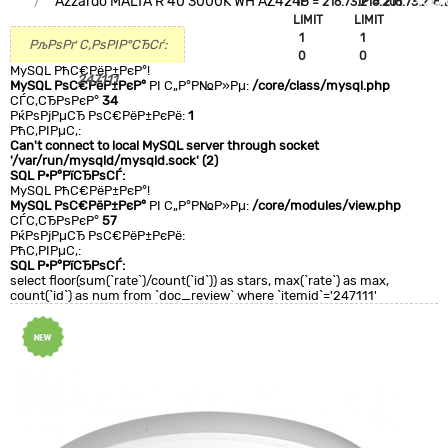
Azzardo MALTA R 40 3000K WH AZ4245
`IP`='216.73.216.201'
`IP`='216.73.216.
+CLA
LIMIT
LIMIT
0
1
1
РљРѕРґ С‚РѕРІР°СЂСѓ:
0
0
MySQL РћС€РёР±РєР°!
247111
MySQL РѕС€РёР±РєР°
РІ С„Р°Р№Р»Рµ:
/core/class/mysql.php
СЃС‚СЂРѕРєР°
34
РќРѕРјРµСЂ РѕС€РёР±РєРё:
1
РћС‚РІРµС‚:
Can't connect to local MySQL server through socket
'/var/run/mysqld/mysqld.sock' (2)
SQL Р·Р°РїСЂРѕСЃ:
MySQL РћС€РёР±РєР°!
MySQL РѕС€РёР±РєР°
РІ С„Р°Р№Р»Рµ:
/core/modules/view.php
СЃС‚СЂРѕРєР°
57
РќРѕРјРµСЂ РѕС€РёР±РєРё:
РћС‚РІРµС‚:
SQL Р·Р°РїСЂРѕСЃ:
select floor(sum(`rate`)/count(`id`)) as stars, max(`rate`) as max,
count(`id`) as num from `doc_review` where `itemid`='247111'