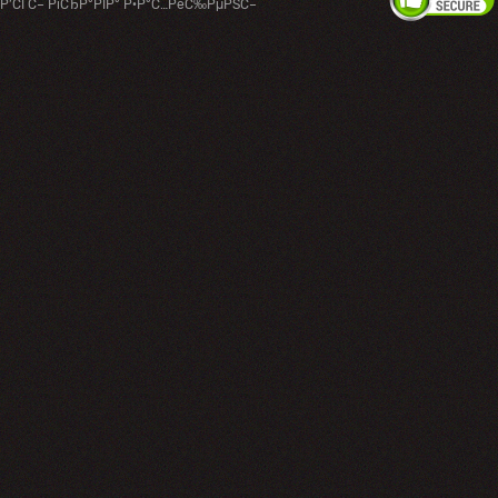
Р’СЃС– РїСЂР°РІР° Р·Р°С…РёС‰РµРЅС–