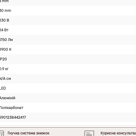
3 mm
30 mm
230 В
24 Вт
1750 Лм
2900 К
IP20
0.9 кг
N/A см
LED
Алюміній
Полікарбонат
5901238442417
Гнучка система знижок
Корисна консульта