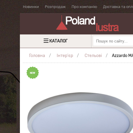
Новинки
Розпродаж
Про компанію
Доставка та оп
КАТАЛОГ
Головна
Інтер'єр
Стельові
Azzardo M