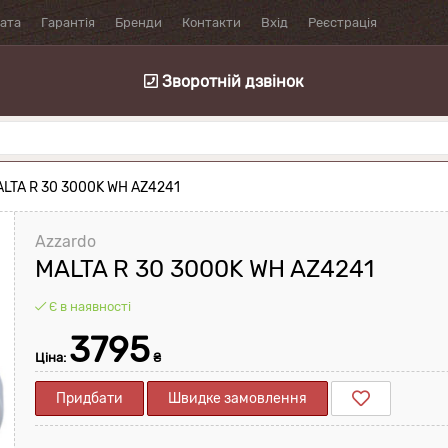
лата
Гарантія
Бренди
Контакти
Вхід
Реєстрація
Зворотній дзвінок
ALTA R 30 3000K WH AZ4241
Azzardo
MALTA R 30 3000K WH AZ4241
Є в наявності
3795
Ціна:
₴
Придбати
Швидке замовлення