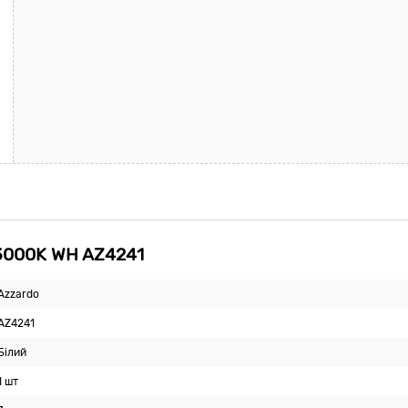
3000K WH AZ4241
Azzardo
AZ4241
Білий
1 шт