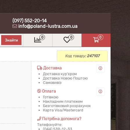
(097) 552-20-14
info@poland-lustra.com.ua
0
0
0
Код товару:
247107
Доставка
Доставка кур'єром
Доставка Новою Поштою
Самовивіз
Оплата
Готівкою
Накладним платежем
Безготівковий розрахунок
Карта Visa/Mastercard
Потрібна допомога?
Телефонуйте:
(044) 539-12-33