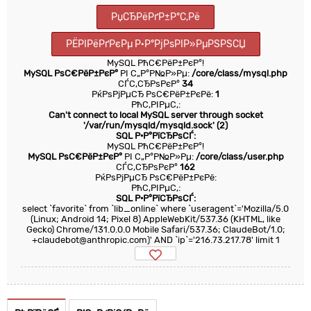
РџСЂРёРґР±Р°С‚Рё
РЁРІРёРґРєРµ Р·Р°РјРѕРІР»РµРЅРЅСЏ
MySQL РћС€РёР±РєР°!
MySQL РѕС€РёР±РєР°
РІ С„Р°Р№Р»Рµ:
/core/class/mysql.php
СЃС‚СЂРѕРєР°
34
РќРѕРјРµСЂ РѕС€РёР±РєРё:
1
РћС‚РІРµС‚:
Can't connect to local MySQL server through socket
'/var/run/mysqld/mysqld.sock' (2)
SQL Р·Р°РїСЂРѕСЃ:
MySQL РћС€РёР±РєР°!
MySQL РѕС€РёР±РєР°
РІ С„Р°Р№Р»Рµ:
/core/class/user.php
СЃС‚СЂРѕРєР°
162
РќРѕРјРµСЂ РѕС€РёР±РєРё:
РћС‚РІРµС‚:
SQL Р·Р°РїСЂРѕСЃ:
select `favorite` from `lib_online` where `useragent`='Mozilla/5.0
(Linux; Android 14; Pixel 8) AppleWebKit/537.36 (KHTML, like
Gecko) Chrome/131.0.0.0 Mobile Safari/537.36; ClaudeBot/1.0;
+claudebot@anthropic.com)' AND `ip`='216.73.217.78' limit 1