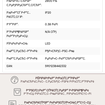
РљРѕР»С–СЂРЅР°
2800 Рљ
С‚РµРјРїРµСЂР°С‚СѓСЂР°:
РљР»Р°СЃ Р·Р°С…
IP20
РёСЃС‚Сѓ IP:
Р’Р°РіР°:
0.38 РєРі
Р”РѕРІР¶РёРЅР°
N/A СЃРј
РєР°Р±РµР»СЏ:
Р¦РѕРєРѕР»СЊ:
LED
РњР°С‚РµСЂС–Р°Р»Рё:
РђР»СЋРјС–РЅС–Р№
РњР°С‚РµСЂС–Р°Р»Рё:
РџРѕР»С–РєР°СЂР±РѕРЅР°С‚
EAN:
5901238442332
РЁРІРёРґРєР° РґРѕСЃС‚Р°РІРєР°
РљРѕСЂРѕС‚РєС– С‚РµСЂРјС–РЅРё РґРѕСЃС‚Р°РІРєРё
Р“РЅСѓС‡РєР° СЃРёСЃС‚РµРјР° Р·РЅРёР¶РѕРє
Р”Р»СЏ РїРѕСЃС‚С–Р№РЅРёС… РїРѕРєСѓРїС†С–РІ
РљРѕСЂРёСЃРЅР° РєРѕРЅСЃСѓР»СЊС‚Р°С†С–СЏ