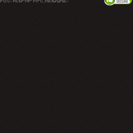
Р’СЃС– РїСЂР°РІР° Р·Р°С…РёС‰РµРЅС–