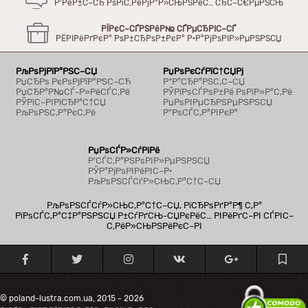
Р’РёР±С–СЂ РѕРїС‚РёРјР°Р»СЊРЅРёС… СЂС–С€РµРЅСЊ
РЇРєС–СЃРЅРёР№ СЃРµСЂРІС–СЃ
РЁРІРёРґРєР° РѕР±СЂРѕР±РєР° Р·Р°РјРѕРІР»РµРЅРЅСЏ
РљРѕРјРїР°РЅС–СЏ
РџРѕРєСѓРїС†СЏРј
РџСЂРѕ РєРѕРјРїР°РЅС–СЋ
Р“Р°СЂР°РЅС‚С–СЏ
РџСЂР°Р№СЃ-Р»РёСЃС‚Рё
РЎРїРѕСЃРѕР±Рё РѕРїР»Р°С‚Рё
РЎРїС–РІРїСЂР°С†СЏ
РџРѕРІРµСЂРЅРµРЅРЅСЏ
РљРѕРЅС‚Р°РєС‚Рё
Р”РѕСЃС‚Р°РІРєР°
РџРѕСЃР»СѓРіРё
Р’СЃС‚Р°РЅРѕРІР»РµРЅРЅСЏ
РЎР°РјРѕРІРёРІС–Р·
РљРѕРЅСЃСѓР»СЊС‚Р°С†С–СЏ
РљРѕРЅСЃСѓР»СЊС‚Р°С†С–СЏ, РїСЂРѕРґР°Р¶ С‚Р°
РїРѕСЃС‚Р°С‡Р°РЅРЅСЏ Р±СѓРґСЊ-СЏРєРёС… РІРёРґС–РІ СЃРІС–
С‚РёР»СЊРЅРёРєС–РІ
© poland-lustra.com.ua, 2015 - 2026