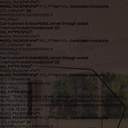
MySQL РћС€РёР±РєР°!
MySQL РѕС€РёР±РєР°
РІ С„Р°Р№Р»Рµ:
/core/class/mysql.php
СЃС‚СЂРѕРєР°
34
РќРѕРјРµСЂ РѕС€РёР±РєРё:
1
РћС‚РІРµС‚:
Can't connect to local MySQL server through socket
'/var/run/mysqld/mysqld.sock' (2)
SQL Р·Р°РїСЂРѕСЃ:
MySQL РћС€РёР±РєР°!
MySQL РѕС€РёР±РєР°
РІ С„Р°Р№Р»Рµ:
/core/class/mysql.php
СЃС‚СЂРѕРєР°
34
РќРѕРјРµСЂ РѕС€РёР±РєРё:
1
РћС‚РІРµС‚:
Can't connect to local MySQL server through socket
'/var/run/mysqld/mysqld.sock' (2)
SQL Р·Р°РїСЂРѕСЃ:
MySQL РћС€РёР±РєР°!
MySQL РѕС€РёР±РєР°
РІ С„Р°Р№Р»Рµ:
/core/class/user.php
СЃС‚СЂРѕРєР°
91
РќРѕРјРµСЂ РѕС€РёР±РєРё:
РћС‚РІРµС‚:
SQL Р·Р°РїСЂРѕСЃ:
select * from `lib_online` where `useragent`='Mozilla/5.0 (Linux; Android
14; Pixel 8) AppleWebKit/537.36 (KHTML, like Gecko) Chrome/131.0.0.0
Mobile Safari/537.36; ClaudeBot/1.0; +claudebot@anthropic.com)' AND
`ip`='216.73.217.78' limit 1
MySQL РћС€РёР±РєР°!
MySQL РѕС€РёР±РєР°
РІ С„Р°Р№Р»Рµ:
/core/class/mysql.php
СЃС‚СЂРѕРєР°
34
РќРѕРјРµСЂ РѕС€РёР±РєРё:
1