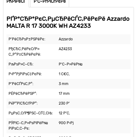
РћРїРёСЃ
Р’С–РґРіСѓРєРё
РҐР°СЂР°РєС‚РµСЂРёСЃС‚РёРєРё Azzardo
MALTA R 17 3000K WH AZ4233
Р’РёСЂРѕР±РЅРёРє:
Azzardo
РђСЂС‚РёРєСѓР»
AZ4233
С„Р°Р±СЂРёРєРё:
РљРѕР»С–СЂ:
Р‘С–Р»РёР№
Р›Р°РјРїРѕС‡РєРё:
1 С€С‚
Р’РёСЃРѕС‚Р°:
3 mm
РЁРёСЂРёРЅР°:
17 mm
РќР°РїСЂСѓРіР°:
230 Р’
РџРѕС‚СѓР¶РЅС–СЃС‚СЊ:
12 Р’С‚
РЎРІС–С‚Р»РѕРІРёР№
900 Р›Рј
РїРѕС‚С–Рє: