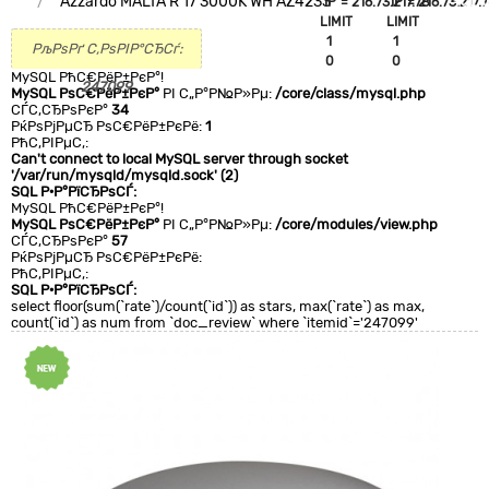
Azzardo MALTA R 17 3000K WH AZ4233
`IP`='216.73.217.78'
`IP`='216.73.217.7
+CLA
LIMIT
LIMIT
0
1
1
РљРѕРґ С‚РѕРІР°СЂСѓ:
0
0
MySQL РћС€РёР±РєР°!
247099
MySQL РѕС€РёР±РєР°
РІ С„Р°Р№Р»Рµ:
/core/class/mysql.php
СЃС‚СЂРѕРєР°
34
РќРѕРјРµСЂ РѕС€РёР±РєРё:
1
РћС‚РІРµС‚:
Can't connect to local MySQL server through socket
'/var/run/mysqld/mysqld.sock' (2)
SQL Р·Р°РїСЂРѕСЃ:
MySQL РћС€РёР±РєР°!
MySQL РѕС€РёР±РєР°
РІ С„Р°Р№Р»Рµ:
/core/modules/view.php
СЃС‚СЂРѕРєР°
57
РќРѕРјРµСЂ РѕС€РёР±РєРё:
РћС‚РІРµС‚:
SQL Р·Р°РїСЂРѕСЃ:
select floor(sum(`rate`)/count(`id`)) as stars, max(`rate`) as max,
count(`id`) as num from `doc_review` where `itemid`='247099'