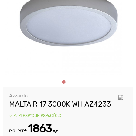
Azzardo
MALTA R 17 3000K WH AZ4233
Р„ РІ РЅР°СЏРІРЅРѕСЃС‚С–
1863
Р¦С–РЅР°:
в‚ґ