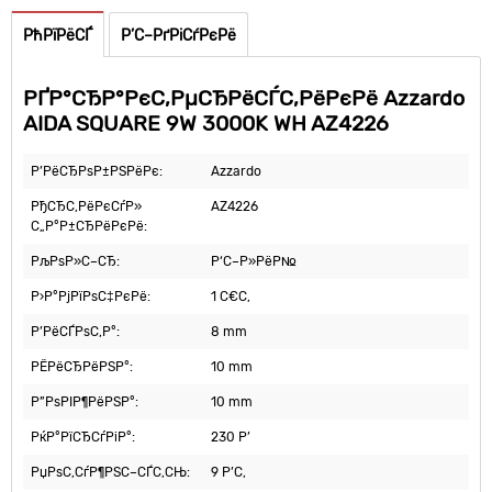
РћРїРёСЃ
Р’С–РґРіСѓРєРё
РҐР°СЂР°РєС‚РµСЂРёСЃС‚РёРєРё Azzardo
AIDA SQUARE 9W 3000K WH AZ4226
Р’РёСЂРѕР±РЅРёРє:
Azzardo
РђСЂС‚РёРєСѓР»
AZ4226
С„Р°Р±СЂРёРєРё:
РљРѕР»С–СЂ:
Р‘С–Р»РёР№
Р›Р°РјРїРѕС‡РєРё:
1 С€С‚
Р’РёСЃРѕС‚Р°:
8 mm
РЁРёСЂРёРЅР°:
10 mm
Р”РѕРІР¶РёРЅР°:
10 mm
РќР°РїСЂСѓРіР°:
230 Р’
РџРѕС‚СѓР¶РЅС–СЃС‚СЊ:
9 Р’С‚