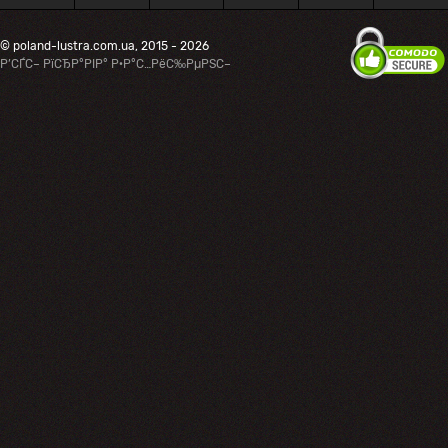
© poland-lustra.com.ua, 2015 - 2026
Р’СЃС– РїСЂР°РІР° Р·Р°С…РёС‰РµРЅС–