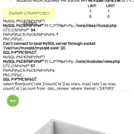
Azzardo AIDA SQUARE 9W 3000K WH AZ4226
`IP`='216.73.216.213'
`IP`='216.73.216.
+CLA
LIMIT
LIMIT
0
1
1
РљРѕРґ С‚РѕРІР°СЂСѓ:
0
0
MySQL РћС€РёР±РєР°!
247092
MySQL РѕС€РёР±РєР°
РІ С„Р°Р№Р»Рµ:
/core/class/mysql.php
СЃС‚СЂРѕРєР°
34
РќРѕРјРµСЂ РѕС€РёР±РєРё:
1
РћС‚РІРµС‚:
Can't connect to local MySQL server through socket
'/var/run/mysqld/mysqld.sock' (2)
SQL Р·Р°РїСЂРѕСЃ:
MySQL РћС€РёР±РєР°!
MySQL РѕС€РёР±РєР°
РІ С„Р°Р№Р»Рµ:
/core/modules/view.php
СЃС‚СЂРѕРєР°
57
РќРѕРјРµСЂ РѕС€РёР±РєРё:
РћС‚РІРµС‚:
SQL Р·Р°РїСЂРѕСЃ:
select floor(sum(`rate`)/count(`id`)) as stars, max(`rate`) as max,
count(`id`) as num from `doc_review` where `itemid`='247092'