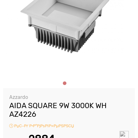
Azzardo
AIDA SQUARE 9W 3000K WH
AZ4226
РџС–Рґ Р·Р°РјРѕРІР»РµРЅРЅСЏ