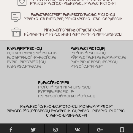
Р”Р»СЏ РїРѕСЃС‚С–Р№РЅРёС… РїРѕРєСѓРїС†С–РІ
РљРѕСЂРёСЃРЅР° РєРѕРЅСЃСѓР»СЊС‚Р°С†С–СЏ
Р’РёР±С–СЂ РѕРїС‚РёРјР°Р»СЊРЅРёС… СЂС–С€РµРЅСЊ
РЇРєС–СЃРЅРёР№ СЃРµСЂРІС–СЃ
РЁРІРёРґРєР° РѕР±СЂРѕР±РєР° Р·Р°РјРѕРІР»РµРЅРЅСЏ
РљРѕРјРїР°РЅС–СЏ
РџРѕРєСѓРїС†СЏРј
РџСЂРѕ РєРѕРјРїР°РЅС–СЋ
Р“Р°СЂР°РЅС‚С–СЏ
РџСЂР°Р№СЃ-Р»РёСЃС‚Рё
РЎРїРѕСЃРѕР±Рё РѕРїР»Р°С‚Рё
РЎРїС–РІРїСЂР°С†СЏ
РџРѕРІРµСЂРЅРµРЅРЅСЏ
РљРѕРЅС‚Р°РєС‚Рё
Р”РѕСЃС‚Р°РІРєР°
РџРѕСЃР»СѓРіРё
Р’СЃС‚Р°РЅРѕРІР»РµРЅРЅСЏ
РЎР°РјРѕРІРёРІС–Р·
РљРѕРЅСЃСѓР»СЊС‚Р°С†С–СЏ
РљРѕРЅСЃСѓР»СЊС‚Р°С†С–СЏ, РїСЂРѕРґР°Р¶ С‚Р°
РїРѕСЃС‚Р°С‡Р°РЅРЅСЏ Р±СѓРґСЊ-СЏРєРёС… РІРёРґС–РІ СЃРІС–
С‚РёР»СЊРЅРёРєС–РІ