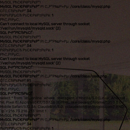
MySQL РћС€РёР±РєР°!
MySQL РѕС€РёР±РєР°
РІ С„Р°Р№Р»Рµ:
/core/class/mysql.php
СЃС‚СЂРѕРєР°
34
РќРѕРјРµСЂ РѕС€РёР±РєРё:
1
РћС‚РІРµС‚:
Can't connect to local MySQL server through socket
'/var/run/mysqld/mysqld.sock' (2)
SQL Р·Р°РїСЂРѕСЃ:
MySQL РћС€РёР±РєР°!
MySQL РѕС€РёР±РєР°
РІ С„Р°Р№Р»Рµ:
/core/class/mysql.php
СЃС‚СЂРѕРєР°
34
РќРѕРјРµСЂ РѕС€РёР±РєРё:
1
РћС‚РІРµС‚:
Can't connect to local MySQL server through socket
'/var/run/mysqld/mysqld.sock' (2)
SQL Р·Р°РїСЂРѕСЃ:
MySQL РћС€РёР±РєР°!
MySQL РѕС€РёР±РєР°
РІ С„Р°Р№Р»Рµ:
/core/class/user.php
СЃС‚СЂРѕРєР°
91
РќРѕРјРµСЂ РѕС€РёР±РєРё:
РћС‚РІРµС‚:
SQL Р·Р°РїСЂРѕСЃ:
select * from `lib_online` where `useragent`='Mozilla/5.0 (Linux; Android
14; Pixel 8) AppleWebKit/537.36 (KHTML, like Gecko) Chrome/131.0.0.0
Mobile Safari/537.36; ClaudeBot/1.0; +claudebot@anthropic.com)' AND
`ip`='216.73.216.213' limit 1
MySQL РћС€РёР±РєР°!
MySQL РѕС€РёР±РєР°
РІ С„Р°Р№Р»Рµ:
/core/class/mysql.php
СЃС‚СЂРѕРєР°
34
РќРѕРјРµСЂ РѕС€РёР±РєРё:
1