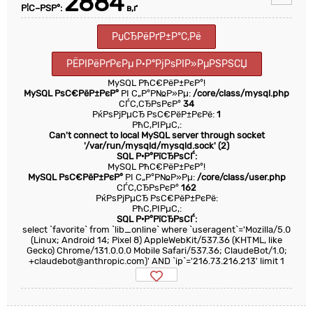
2884
Р¦С–РЅР°:
в‚ґ
РџСЂРёРґР±Р°С‚Рё
РЁРІРёРґРєРµ Р·Р°РјРѕРІР»РµРЅРЅСЏ
MySQL РћС€РёР±РєР°!
MySQL РѕС€РёР±РєР°
РІ С„Р°Р№Р»Рµ:
/core/class/mysql.php
СЃС‚СЂРѕРєР°
34
РќРѕРјРµСЂ РѕС€РёР±РєРё:
1
РћС‚РІРµС‚:
Can't connect to local MySQL server through socket
'/var/run/mysqld/mysqld.sock' (2)
SQL Р·Р°РїСЂРѕСЃ:
MySQL РћС€РёР±РєР°!
MySQL РѕС€РёР±РєР°
РІ С„Р°Р№Р»Рµ:
/core/class/user.php
СЃС‚СЂРѕРєР°
162
РќРѕРјРµСЂ РѕС€РёР±РєРё:
РћС‚РІРµС‚:
SQL Р·Р°РїСЂРѕСЃ:
select `favorite` from `lib_online` where `useragent`='Mozilla/5.0
(Linux; Android 14; Pixel 8) AppleWebKit/537.36 (KHTML, like
Gecko) Chrome/131.0.0.0 Mobile Safari/537.36; ClaudeBot/1.0;
+claudebot@anthropic.com)' AND `ip`='216.73.216.213' limit 1