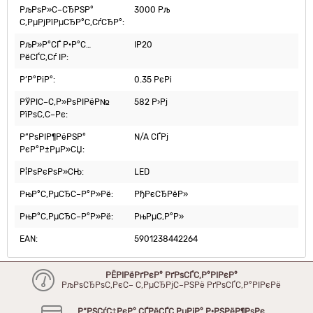
РљРѕР»С–СЂРЅР°
3000 Рљ
С‚РµРјРїРµСЂР°С‚СѓСЂР°:
РљР»Р°СЃ Р·Р°С…
IP20
РёСЃС‚Сѓ IP:
Р’Р°РіР°:
0.35 РєРі
РЎРІС–С‚Р»РѕРІРёР№
582 Р›Рј
РїРѕС‚С–Рє:
Р”РѕРІР¶РёРЅР°
N/A СЃРј
РєР°Р±РµР»СЏ:
Р¦РѕРєРѕР»СЊ:
LED
РњР°С‚РµСЂС–Р°Р»Рё:
РђРєСЂРёР»
РњР°С‚РµСЂС–Р°Р»Рё:
РњРµС‚Р°Р»
EAN:
5901238442264
РЁРІРёРґРєР° РґРѕСЃС‚Р°РІРєР°
РљРѕСЂРѕС‚РєС– С‚РµСЂРјС–РЅРё РґРѕСЃС‚Р°РІРєРё
Р“РЅСѓС‡РєР° СЃРёСЃС‚РµРјР° Р·РЅРёР¶РѕРє