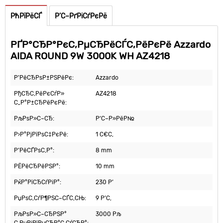
РћРїРёСЃ
Р’С–РґРіСѓРєРё
РҐР°СЂР°РєС‚РµСЂРёСЃС‚РёРєРё Azzardo
AIDA ROUND 9W 3000K WH AZ4218
Р’РёСЂРѕР±РЅРёРє:
Azzardo
РђСЂС‚РёРєСѓР»
AZ4218
С„Р°Р±СЂРёРєРё:
РљРѕР»С–СЂ:
Р‘С–Р»РёР№
Р›Р°РјРїРѕС‡РєРё:
1 С€С‚
Р’РёСЃРѕС‚Р°:
8 mm
РЁРёСЂРёРЅР°:
10 mm
РќР°РїСЂСѓРіР°:
230 Р’
РџРѕС‚СѓР¶РЅС–СЃС‚СЊ:
9 Р’С‚
РљРѕР»С–СЂРЅР°
3000 Рљ