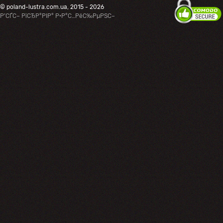
© poland-lustra.com.ua, 2015 - 2026
Р’СЃС– РїСЂР°РІР° Р·Р°С…РёС‰РµРЅС–