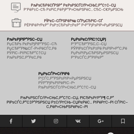
РљРѕСЂРёСЃРЅР° РєРѕРЅСЃСѓР»СЊС‚Р°С†С–СЏ
Р’РёР±С–СЂ РѕРїС‚РёРјР°Р»СЊРЅРёС… СЂС–С€РµРЅСЊ
РЇРєС–СЃРЅРёР№ СЃРµСЂРІС–СЃ
РЁРІРёРґРєР° РѕР±СЂРѕР±РєР° Р·Р°РјРѕРІР»РµРЅРЅСЏ
РљРѕРјРїР°РЅС–СЏ
РџРѕРєСѓРїС†СЏРј
РџСЂРѕ РєРѕРјРїР°РЅС–СЋ
Р“Р°СЂР°РЅС‚С–СЏ
РџСЂР°Р№СЃ-Р»РёСЃС‚Рё
РЎРїРѕСЃРѕР±Рё РѕРїР»Р°С‚Рё
РЎРїС–РІРїСЂР°С†СЏ
РџРѕРІРµСЂРЅРµРЅРЅСЏ
РљРѕРЅС‚Р°РєС‚Рё
Р”РѕСЃС‚Р°РІРєР°
РџРѕСЃР»СѓРіРё
Р’СЃС‚Р°РЅРѕРІР»РµРЅРЅСЏ
РЎР°РјРѕРІРёРІС–Р·
РљРѕРЅСЃСѓР»СЊС‚Р°С†С–СЏ
РљРѕРЅСЃСѓР»СЊС‚Р°С†С–СЏ, РїСЂРѕРґР°Р¶ С‚Р°
РїРѕСЃС‚Р°С‡Р°РЅРЅСЏ Р±СѓРґСЊ-СЏРєРёС… РІРёРґС–РІ СЃРІС–
С‚РёР»СЊРЅРёРєС–РІ