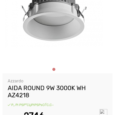
Azzardo
AIDA ROUND 9W 3000K WH
AZ4218
Р„ РІ РЅР°СЏРІРЅРѕСЃС‚С–