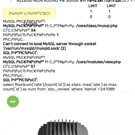
Azzardo AIDA ROUND 9W 3000K WH AZ4218
`IP`='216.73.217.112'
`IP`='216.73.217.1
+CLA
LIMIT
LIMIT
0
1
1
РљРѕРґ С‚РѕРІР°СЂСѓ:
0
0
MySQL РћС€РёР±РєР°!
247088
MySQL РѕС€РёР±РєР°
РІ С„Р°Р№Р»Рµ:
/core/class/mysql.php
СЃС‚СЂРѕРєР°
34
РќРѕРјРµСЂ РѕС€РёР±РєРё:
1
РћС‚РІРµС‚:
Can't connect to local MySQL server through socket
'/var/run/mysqld/mysqld.sock' (2)
SQL Р·Р°РїСЂРѕСЃ:
MySQL РћС€РёР±РєР°!
MySQL РѕС€РёР±РєР°
РІ С„Р°Р№Р»Рµ:
/core/modules/view.php
СЃС‚СЂРѕРєР°
57
РќРѕРјРµСЂ РѕС€РёР±РєРё:
РћС‚РІРµС‚:
SQL Р·Р°РїСЂРѕСЃ:
select floor(sum(`rate`)/count(`id`)) as stars, max(`rate`) as max,
count(`id`) as num from `doc_review` where `itemid`='247088'