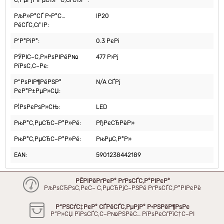
С‚РµРјРїРµСЂР°С‚СѓСЂР°:
РљР»Р°СЃ Р·Р°С…
IP20
РёСЃС‚Сѓ IP:
Р’Р°РіР°:
0.3 РєРі
РЎРІС–С‚Р»РѕРІРёР№
477 Р›Рј
РїРѕС‚С–Рє:
Р”РѕРІР¶РёРЅР°
N/A СЃРј
РєР°Р±РµР»СЏ:
Р¦РѕРєРѕР»СЊ:
LED
РњР°С‚РµСЂС–Р°Р»Рё:
РђРєСЂРёР»
РњР°С‚РµСЂС–Р°Р»Рё:
РњРµС‚Р°Р»
EAN:
5901238442189
РЁРІРёРґРєР° РґРѕСЃС‚Р°РІРєР°
РљРѕСЂРѕС‚РєС– С‚РµСЂРјС–РЅРё РґРѕСЃС‚Р°РІРєРё
Р“РЅСѓС‡РєР° СЃРёСЃС‚РµРјР° Р·РЅРёР¶РѕРє
Р”Р»СЏ РїРѕСЃС‚С–Р№РЅРёС… РїРѕРєСѓРїС†С–РІ