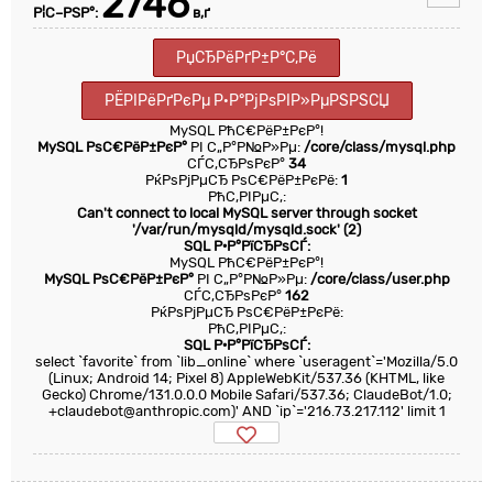
2746
Р¦С–РЅР°:
в‚ґ
РџСЂРёРґР±Р°С‚Рё
РЁРІРёРґРєРµ Р·Р°РјРѕРІР»РµРЅРЅСЏ
MySQL РћС€РёР±РєР°!
MySQL РѕС€РёР±РєР°
РІ С„Р°Р№Р»Рµ:
/core/class/mysql.php
СЃС‚СЂРѕРєР°
34
РќРѕРјРµСЂ РѕС€РёР±РєРё:
1
РћС‚РІРµС‚:
Can't connect to local MySQL server through socket
'/var/run/mysqld/mysqld.sock' (2)
SQL Р·Р°РїСЂРѕСЃ:
MySQL РћС€РёР±РєР°!
MySQL РѕС€РёР±РєР°
РІ С„Р°Р№Р»Рµ:
/core/class/user.php
СЃС‚СЂРѕРєР°
162
РќРѕРјРµСЂ РѕС€РёР±РєРё:
РћС‚РІРµС‚:
SQL Р·Р°РїСЂРѕСЃ:
select `favorite` from `lib_online` where `useragent`='Mozilla/5.0
(Linux; Android 14; Pixel 8) AppleWebKit/537.36 (KHTML, like
Gecko) Chrome/131.0.0.0 Mobile Safari/537.36; ClaudeBot/1.0;
+claudebot@anthropic.com)' AND `ip`='216.73.217.112' limit 1