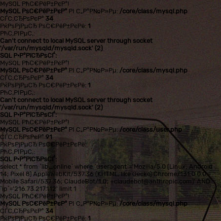
MySQL РћС€РёР±РєР°!
MySQL РѕС€РёР±РєР°
РІ С„Р°Р№Р»Рµ:
/core/class/mysql.php
СЃС‚СЂРѕРєР°
34
РќРѕРјРµСЂ РѕС€РёР±РєРё:
1
РћС‚РІРµС‚:
Can't connect to local MySQL server through socket
'/var/run/mysqld/mysqld.sock' (2)
SQL Р·Р°РїСЂРѕСЃ:
MySQL РћС€РёР±РєР°!
MySQL РѕС€РёР±РєР°
РІ С„Р°Р№Р»Рµ:
/core/class/mysql.php
СЃС‚СЂРѕРєР°
34
РќРѕРјРµСЂ РѕС€РёР±РєРё:
1
РћС‚РІРµС‚:
Can't connect to local MySQL server through socket
'/var/run/mysqld/mysqld.sock' (2)
SQL Р·Р°РїСЂРѕСЃ:
MySQL РћС€РёР±РєР°!
MySQL РѕС€РёР±РєР°
РІ С„Р°Р№Р»Рµ:
/core/class/user.php
СЃС‚СЂРѕРєР°
91
РќРѕРјРµСЂ РѕС€РёР±РєРё:
РћС‚РІРµС‚:
SQL Р·Р°РїСЂРѕСЃ:
select * from `lib_online` where `useragent`='Mozilla/5.0 (Linux; Android
14; Pixel 8) AppleWebKit/537.36 (KHTML, like Gecko) Chrome/131.0.0.0
Mobile Safari/537.36; ClaudeBot/1.0; +claudebot@anthropic.com)' AND
`ip`='216.73.217.112' limit 1
MySQL РћС€РёР±РєР°!
MySQL РѕС€РёР±РєР°
РІ С„Р°Р№Р»Рµ:
/core/class/mysql.php
СЃС‚СЂРѕРєР°
34
РќРѕРјРµСЂ РѕС€РёР±РєРё:
1