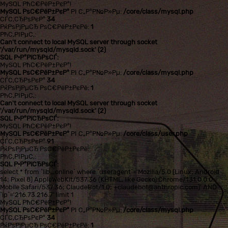
MySQL РћС€РёР±РєР°!
MySQL РѕС€РёР±РєР°
РІ С„Р°Р№Р»Рµ:
/core/class/mysql.php
СЃС‚СЂРѕРєР°
34
РќРѕРјРµСЂ РѕС€РёР±РєРё:
1
РћС‚РІРµС‚:
Can't connect to local MySQL server through socket
'/var/run/mysqld/mysqld.sock' (2)
SQL Р·Р°РїСЂРѕСЃ:
MySQL РћС€РёР±РєР°!
MySQL РѕС€РёР±РєР°
РІ С„Р°Р№Р»Рµ:
/core/class/mysql.php
СЃС‚СЂРѕРєР°
34
РќРѕРјРµСЂ РѕС€РёР±РєРё:
1
РћС‚РІРµС‚:
Can't connect to local MySQL server through socket
'/var/run/mysqld/mysqld.sock' (2)
SQL Р·Р°РїСЂРѕСЃ:
MySQL РћС€РёР±РєР°!
MySQL РѕС€РёР±РєР°
РІ С„Р°Р№Р»Рµ:
/core/class/user.php
СЃС‚СЂРѕРєР°
91
РќРѕРјРµСЂ РѕС€РёР±РєРё:
РћС‚РІРµС‚:
SQL Р·Р°РїСЂРѕСЃ:
select * from `lib_online` where `useragent`='Mozilla/5.0 (Linux; Android
14; Pixel 8) AppleWebKit/537.36 (KHTML, like Gecko) Chrome/131.0.0.0
Mobile Safari/537.36; ClaudeBot/1.0; +claudebot@anthropic.com)' AND
`ip`='216.73.216.7' limit 1
MySQL РћС€РёР±РєР°!
MySQL РѕС€РёР±РєР°
РІ С„Р°Р№Р»Рµ:
/core/class/mysql.php
СЃС‚СЂРѕРєР°
34
РќРѕРјРµСЂ РѕС€РёР±РєРё:
1