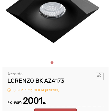
Azzardo
LORENZO BK AZ4173
РџС–Рґ Р·Р°РјРѕРІР»РµРЅРЅСЏ
2001
Р¦С–РЅР°:
в‚ґ