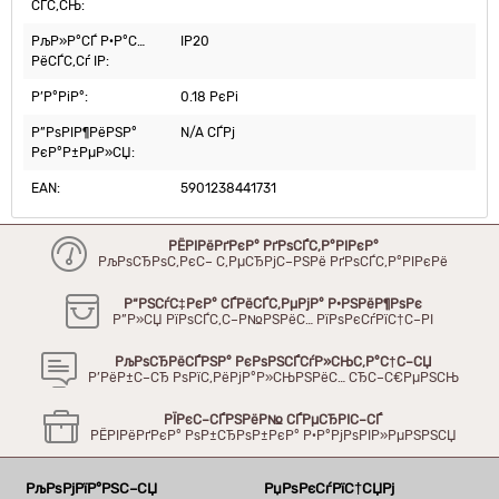
СЃС‚СЊ:
РљР»Р°СЃ Р·Р°С…
IP20
РёСЃС‚Сѓ IP:
Р’Р°РіР°:
0.18 РєРі
Р”РѕРІР¶РёРЅР°
N/A СЃРј
РєР°Р±РµР»СЏ:
EAN:
5901238441731
РЁРІРёРґРєР° РґРѕСЃС‚Р°РІРєР°
РљРѕСЂРѕС‚РєС– С‚РµСЂРјС–РЅРё РґРѕСЃС‚Р°РІРєРё
Р“РЅСѓС‡РєР° СЃРёСЃС‚РµРјР° Р·РЅРёР¶РѕРє
Р”Р»СЏ РїРѕСЃС‚С–Р№РЅРёС… РїРѕРєСѓРїС†С–РІ
РљРѕСЂРёСЃРЅР° РєРѕРЅСЃСѓР»СЊС‚Р°С†С–СЏ
Р’РёР±С–СЂ РѕРїС‚РёРјР°Р»СЊРЅРёС… СЂС–С€РµРЅСЊ
РЇРєС–СЃРЅРёР№ СЃРµСЂРІС–СЃ
РЁРІРёРґРєР° РѕР±СЂРѕР±РєР° Р·Р°РјРѕРІР»РµРЅРЅСЏ
РљРѕРјРїР°РЅС–СЏ
РџРѕРєСѓРїС†СЏРј