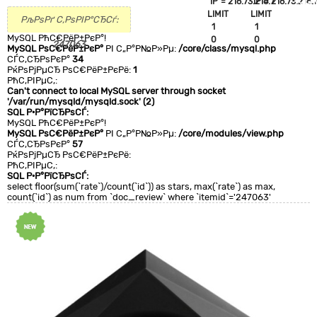
`IP`='216.73.216.7'
`IP`='216.73.216.7
+CLA
LIMIT
LIMIT
0
РљРѕРґ С‚РѕРІР°СЂСѓ:
1
1
MySQL РћС€РёР±РєР°!
0
0
247063
MySQL РѕС€РёР±РєР°
РІ С„Р°Р№Р»Рµ:
/core/class/mysql.php
СЃС‚СЂРѕРєР°
34
РќРѕРјРµСЂ РѕС€РёР±РєРё:
1
РћС‚РІРµС‚:
Can't connect to local MySQL server through socket
'/var/run/mysqld/mysqld.sock' (2)
SQL Р·Р°РїСЂРѕСЃ:
MySQL РћС€РёР±РєР°!
MySQL РѕС€РёР±РєР°
РІ С„Р°Р№Р»Рµ:
/core/modules/view.php
СЃС‚СЂРѕРєР°
57
РќРѕРјРµСЂ РѕС€РёР±РєРё:
РћС‚РІРµС‚:
SQL Р·Р°РїСЂРѕСЃ:
select floor(sum(`rate`)/count(`id`)) as stars, max(`rate`) as max,
count(`id`) as num from `doc_review` where `itemid`='247063'