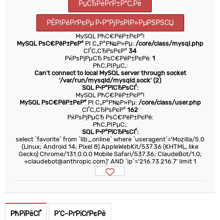
РџСЂРёРґР±Р°С‚Рё
РЁРІРёРґРєРµ Р·Р°РјРѕРІР»РµРЅРЅСЏ
MySQL РћС€РёР±РєР°!
MySQL РѕС€РёР±РєР°
РІ С„Р°Р№Р»Рµ:
/core/class/mysql.php
СЃС‚СЂРѕРєР°
34
РќРѕРјРµСЂ РѕС€РёР±РєРё:
1
РћС‚РІРµС‚:
Can't connect to local MySQL server through socket
'/var/run/mysqld/mysqld.sock' (2)
SQL Р·Р°РїСЂРѕСЃ:
MySQL РћС€РёР±РєР°!
MySQL РѕС€РёР±РєР°
РІ С„Р°Р№Р»Рµ:
/core/class/user.php
СЃС‚СЂРѕРєР°
162
РќРѕРјРµСЂ РѕС€РёР±РєРё:
РћС‚РІРµС‚:
SQL Р·Р°РїСЂРѕСЃ:
select `favorite` from `lib_online` where `useragent`='Mozilla/5.0
(Linux; Android 14; Pixel 8) AppleWebKit/537.36 (KHTML, like
Gecko) Chrome/131.0.0.0 Mobile Safari/537.36; ClaudeBot/1.0;
+claudebot@anthropic.com)' AND `ip`='216.73.216.7' limit 1
РћРїРёСЃ
Р’С–РґРіСѓРєРё