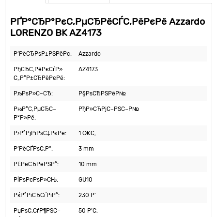
РҐР°СЂР°РєС‚РµСЂРёСЃС‚РёРєРё Azzardo
LORENZO BK AZ4173
Р’РёСЂРѕР±РЅРёРє:
Azzardo
РђСЂС‚РёРєСѓР»
AZ4173
С„Р°Р±СЂРёРєРё:
РљРѕР»С–СЂ:
Р§РѕСЂРЅРёР№
РњР°С‚РµСЂС–
РђР»СЋРјС–РЅС–Р№
Р°Р»Рё:
Р›Р°РјРїРѕС‡РєРё:
1 С€С‚
Р’РёСЃРѕС‚Р°:
3 mm
РЁРёСЂРёРЅР°:
10 mm
Р¦РѕРєРѕР»СЊ:
GU10
РќР°РїСЂСѓРіР°:
230 Р’
РџРѕС‚СѓР¶РЅС–
50 Р’С‚