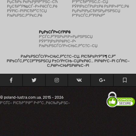
РџСЂРѕ РєРѕРјРїР°РЅС–СЋ
Р“Р°СЂР°РЅС‚С–СЏ
РџСЂР°Р№СЃ-Р»РёСЃС‚Рё
РЎРїРѕСЃРѕР±Рё РѕРїР»Р°С‚Рё
РЎРїС–РІРїСЂР°С†СЏ
РџРѕРІРµСЂРЅРµРЅРЅСЏ
РљРѕРЅС‚Р°РєС‚Рё
Р”РѕСЃС‚Р°РІРєР°
РџРѕСЃР»СѓРіРё
Р’СЃС‚Р°РЅРѕРІР»РµРЅРЅСЏ
РЎР°РјРѕРІРёРІС–Р·
РљРѕРЅСЃСѓР»СЊС‚Р°С†С–СЏ
РљРѕРЅСЃСѓР»СЊС‚Р°С†С–СЏ, РїСЂРѕРґР°Р¶ С‚Р°
РїРѕСЃС‚Р°С‡Р°РЅРЅСЏ Р±СѓРґСЊ-СЏРєРёС… РІРёРґС–РІ СЃРІС–
С‚РёР»СЊРЅРёРєС–РІ
© poland-lustra.com.ua, 2015 - 2026
Р’СЃС– РїСЂР°РІР° Р·Р°С…РёС‰РµРЅС–