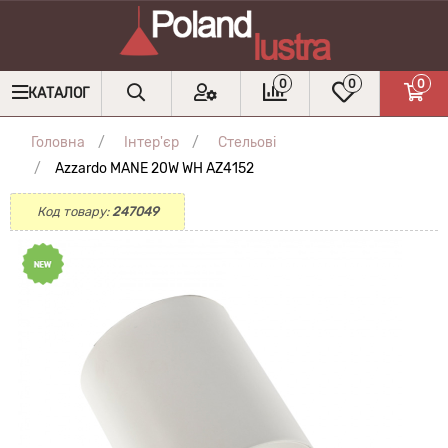
0
0
0
КАТАЛОГ
Головна
Інтер'єр
Стельові
Azzardo MANE 20W WH AZ4152
Код товару:
247049