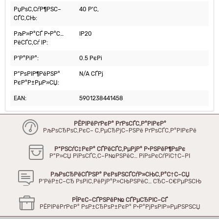
РџРѕС‚СѓР¶РЅС–
40 Р’С‚
СЃС‚СЊ:
РљР»Р°СЃ Р·Р°С…
IP20
РёСЃС‚Сѓ IP:
Р’Р°РіР°:
0.5 РєРі
Р”РѕРІР¶РёРЅР°
N/A СЃРј
РєР°Р±РµР»СЏ:
EAN:
5901238441458
РЁРІРёРґРєР° РґРѕСЃС‚Р°РІРєР°
РљРѕСЂРѕС‚РєС– С‚РµСЂРјС–РЅРё РґРѕСЃС‚Р°РІРєРё
Р“РЅСѓС‡РєР° СЃРёСЃС‚РµРјР° Р·РЅРёР¶РѕРє
Р”Р»СЏ РїРѕСЃС‚С–Р№РЅРёС… РїРѕРєСѓРїС†С–РІ
РљРѕСЂРёСЃРЅР° РєРѕРЅСЃСѓР»СЊС‚Р°С†С–СЏ
Р’РёР±С–СЂ РѕРїС‚РёРјР°Р»СЊРЅРёС… СЂС–С€РµРЅСЊ
РЇРєС–СЃРЅРёР№ СЃРµСЂРІС–СЃ
РЁРІРёРґРєР° РѕР±СЂРѕР±РєР° Р·Р°РјРѕРІР»РµРЅРЅСЏ