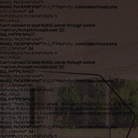
MySQL РћС€РёР±РєР°!
MySQL РѕС€РёР±РєР°
РІ С„Р°Р№Р»Рµ:
/core/class/mysql.php
СЃС‚СЂРѕРєР°
34
РќРѕРјРµСЂ РѕС€РёР±РєРё:
1
РћС‚РІРµС‚:
Can't connect to local MySQL server through socket
'/var/run/mysqld/mysqld.sock' (2)
SQL Р·Р°РїСЂРѕСЃ:
MySQL РћС€РёР±РєР°!
MySQL РѕС€РёР±РєР°
РІ С„Р°Р№Р»Рµ:
/core/class/mysql.php
СЃС‚СЂРѕРєР°
34
РќРѕРјРµСЂ РѕС€РёР±РєРё:
1
РћС‚РІРµС‚:
Can't connect to local MySQL server through socket
'/var/run/mysqld/mysqld.sock' (2)
SQL Р·Р°РїСЂРѕСЃ:
MySQL РћС€РёР±РєР°!
MySQL РѕС€РёР±РєР°
РІ С„Р°Р№Р»Рµ:
/core/class/user.php
СЃС‚СЂРѕРєР°
91
РќРѕРјРµСЂ РѕС€РёР±РєРё:
РћС‚РІРµС‚:
SQL Р·Р°РїСЂРѕСЃ:
select * from `lib_online` where `useragent`='Mozilla/5.0 (Linux; Android
14; Pixel 8) AppleWebKit/537.36 (KHTML, like Gecko) Chrome/131.0.0.0
Mobile Safari/537.36; ClaudeBot/1.0; +claudebot@anthropic.com)' AND
`ip`='216.73.217.141' limit 1
MySQL РћС€РёР±РєР°!
MySQL РѕС€РёР±РєР°
РІ С„Р°Р№Р»Рµ:
/core/class/mysql.php
СЃС‚СЂРѕРєР°
34
РќРѕРјРµСЂ РѕС€РёР±РєРё:
1