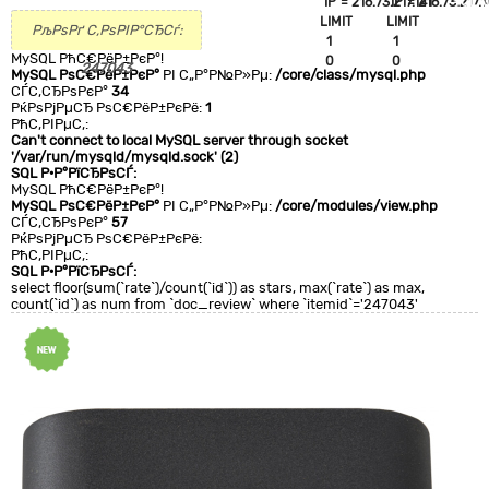
`IP`='216.73.217.141'
`IP`='216.73.217.1
+CLA
LIMIT
LIMIT
0
РљРѕРґ С‚РѕРІР°СЂСѓ:
1
1
MySQL РћС€РёР±РєР°!
0
0
247043
MySQL РѕС€РёР±РєР°
РІ С„Р°Р№Р»Рµ:
/core/class/mysql.php
СЃС‚СЂРѕРєР°
34
РќРѕРјРµСЂ РѕС€РёР±РєРё:
1
РћС‚РІРµС‚:
Can't connect to local MySQL server through socket
'/var/run/mysqld/mysqld.sock' (2)
SQL Р·Р°РїСЂРѕСЃ:
MySQL РћС€РёР±РєР°!
MySQL РѕС€РёР±РєР°
РІ С„Р°Р№Р»Рµ:
/core/modules/view.php
СЃС‚СЂРѕРєР°
57
РќРѕРјРµСЂ РѕС€РёР±РєРё:
РћС‚РІРµС‚:
SQL Р·Р°РїСЂРѕСЃ:
select floor(sum(`rate`)/count(`id`)) as stars, max(`rate`) as max,
count(`id`) as num from `doc_review` where `itemid`='247043'