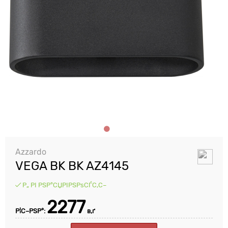
Azzardo
VEGA BK BK AZ4145
Р„ РІ РЅР°СЏРІРЅРѕСЃС‚С–
2277
Р¦С–РЅР°:
в‚ґ