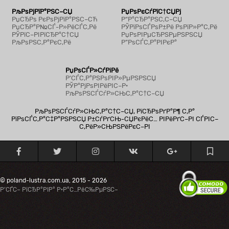
РљРѕРјРїР°РЅС–СЏ
РџРѕРєСѓРїС†СЏРј
РџСЂРѕ РєРѕРјРїР°РЅС–СЋ
Р“Р°СЂР°РЅС‚С–СЏ
РџСЂР°Р№СЃ-Р»РёСЃС‚Рё
РЎРїРѕСЃРѕР±Рё РѕРїР»Р°С‚Рё
РЎРїС–РІРїСЂР°С†СЏ
РџРѕРІРµСЂРЅРµРЅРЅСЏ
РљРѕРЅС‚Р°РєС‚Рё
Р”РѕСЃС‚Р°РІРєР°
РџРѕСЃР»СѓРіРё
Р’СЃС‚Р°РЅРѕРІР»РµРЅРЅСЏ
РЎР°РјРѕРІРёРІС–Р·
РљРѕРЅСЃСѓР»СЊС‚Р°С†С–СЏ
РљРѕРЅСЃСѓР»СЊС‚Р°С†С–СЏ, РїСЂРѕРґР°Р¶ С‚Р°
РїРѕСЃС‚Р°С‡Р°РЅРЅСЏ Р±СѓРґСЊ-СЏРєРёС… РІРёРґС–РІ СЃРІС–
С‚РёР»СЊРЅРёРєС–РІ
© poland-lustra.com.ua, 2015 - 2026
Р’СЃС– РїСЂР°РІР° Р·Р°С…РёС‰РµРЅС–