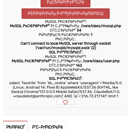
РџСЂРёРґР±Р°С‚Рё
РЁРІРёРґРєРµ Р·Р°РјРѕРІР»РµРЅРЅСЏ
MySQL РћС€РёР±РєР°!
MySQL РѕС€РёР±РєР°
РІ С„Р°Р№Р»Рµ:
/core/class/mysql.php
СЃС‚СЂРѕРєР°
34
РќРѕРјРµСЂ РѕС€РёР±РєРё:
1
РћС‚РІРµС‚:
Can't connect to local MySQL server through socket
'/var/run/mysqld/mysqld.sock' (2)
SQL Р·Р°РїСЂРѕСЃ:
MySQL РћС€РёР±РєР°!
MySQL РѕС€РёР±РєР°
РІ С„Р°Р№Р»Рµ:
/core/class/user.php
СЃС‚СЂРѕРєР°
162
РќРѕРјРµСЂ РѕС€РёР±РєРё:
РћС‚РІРµС‚:
SQL Р·Р°РїСЂРѕСЃ:
select `favorite` from `lib_online` where `useragent`='Mozilla/5.0
(Linux; Android 14; Pixel 8) AppleWebKit/537.36 (KHTML, like
Gecko) Chrome/131.0.0.0 Mobile Safari/537.36; ClaudeBot/1.0;
+claudebot@anthropic.com)' AND `ip`='216.73.217.141' limit 1
РћРїРёСЃ
Р’С–РґРіСѓРєРё