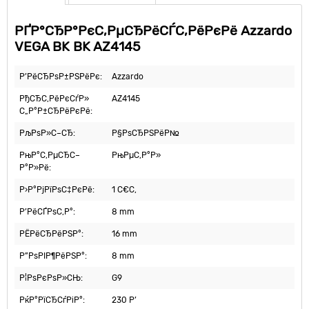
РҐР°СЂР°РєС‚РµСЂРёСЃС‚РёРєРё Azzardo
VEGA BK BK AZ4145
Р’РёСЂРѕР±РЅРёРє:
Azzardo
РђСЂС‚РёРєСѓР»
AZ4145
С„Р°Р±СЂРёРєРё:
РљРѕР»С–СЂ:
Р§РѕСЂРЅРёР№
РњР°С‚РµСЂС–
РњРµС‚Р°Р»
Р°Р»Рё:
Р›Р°РјРїРѕС‡РєРё:
1 С€С‚
Р’РёСЃРѕС‚Р°:
8 mm
РЁРёСЂРёРЅР°:
16 mm
Р”РѕРІР¶РёРЅР°:
8 mm
Р¦РѕРєРѕР»СЊ:
G9
РќР°РїСЂСѓРіР°:
230 Р’