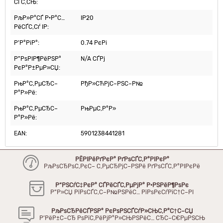
СЃС‚СЊ:
РљР»Р°СЃ Р·Р°С…
IP20
РёСЃС‚Сѓ IP:
Р’Р°РіР°:
0.74 РєРі
Р”РѕРІР¶РёРЅР°
N/A СЃРј
РєР°Р±РµР»СЏ:
РњР°С‚РµСЂС–
РђР»СЋРјС–РЅС–Р№
Р°Р»Рё:
РњР°С‚РµСЂС–
РњРµС‚Р°Р»
Р°Р»Рё:
EAN:
5901238441281
РЁРІРёРґРєР° РґРѕСЃС‚Р°РІРєР°
РљРѕСЂРѕС‚РєС– С‚РµСЂРјС–РЅРё РґРѕСЃС‚Р°РІРєРё
Р“РЅСѓС‡РєР° СЃРёСЃС‚РµРјР° Р·РЅРёР¶РѕРє
Р”Р»СЏ РїРѕСЃС‚С–Р№РЅРёС… РїРѕРєСѓРїС†С–РІ
РљРѕСЂРёСЃРЅР° РєРѕРЅСЃСѓР»СЊС‚Р°С†С–СЏ
Р’РёР±С–СЂ РѕРїС‚РёРјР°Р»СЊРЅРёС… СЂС–С€РµРЅСЊ