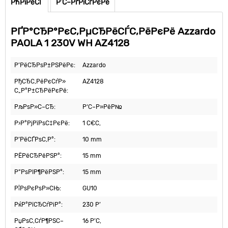
РћРїРёСЃ
Р’С–РґРіСѓРєРё
РҐР°СЂР°РєС‚РµСЂРёСЃС‚РёРєРё Azzardo
PAOLA 1 230V WH AZ4128
Р’РёСЂРѕР±РЅРёРє:
Azzardo
РђСЂС‚РёРєСѓР»
AZ4128
С„Р°Р±СЂРёРєРё:
РљРѕР»С–СЂ:
Р‘С–Р»РёР№
Р›Р°РјРїРѕС‡РєРё:
1 С€С‚
Р’РёСЃРѕС‚Р°:
10 mm
РЁРёСЂРёРЅР°:
15 mm
Р”РѕРІР¶РёРЅР°:
15 mm
Р¦РѕРєРѕР»СЊ:
GU10
РќР°РїСЂСѓРіР°:
230 Р’
РџРѕС‚СѓР¶РЅС–
16 Р’С‚