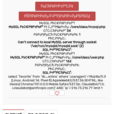
РџСЂРёРґР±Р°С‚Рё
РЁРІРёРґРєРµ Р·Р°РјРѕРІР»РµРЅРЅСЏ
MySQL РћС€РёР±РєР°!
MySQL РѕС€РёР±РєР°
РІ С„Р°Р№Р»Рµ:
/core/class/mysql.php
СЃС‚СЂРѕРєР°
34
РќРѕРјРµСЂ РѕС€РёР±РєРё:
1
РћС‚РІРµС‚:
Can't connect to local MySQL server through socket
'/var/run/mysqld/mysqld.sock' (2)
SQL Р·Р°РїСЂРѕСЃ:
MySQL РћС€РёР±РєР°!
MySQL РѕС€РёР±РєР°
РІ С„Р°Р№Р»Рµ:
/core/class/user.php
СЃС‚СЂРѕРєР°
162
РќРѕРјРµСЂ РѕС€РёР±РєРё:
РћС‚РІРµС‚:
SQL Р·Р°РїСЂРѕСЃ:
select `favorite` from `lib_online` where `useragent`='Mozilla/5.0
(Linux; Android 14; Pixel 8) AppleWebKit/537.36 (KHTML, like
Gecko) Chrome/131.0.0.0 Mobile Safari/537.36; ClaudeBot/1.0;
+claudebot@anthropic.com)' AND `ip`='216.73.216.71' limit 1