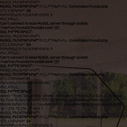
MySQL РћС€РёР±РєР°!
MySQL РѕС€РёР±РєР°
РІ С„Р°Р№Р»Рµ:
/core/class/mysql.php
СЃС‚СЂРѕРєР°
34
РќРѕРјРµСЂ РѕС€РёР±РєРё:
1
РћС‚РІРµС‚:
Can't connect to local MySQL server through socket
'/var/run/mysqld/mysqld.sock' (2)
SQL Р·Р°РїСЂРѕСЃ:
MySQL РћС€РёР±РєР°!
MySQL РѕС€РёР±РєР°
РІ С„Р°Р№Р»Рµ:
/core/class/mysql.php
СЃС‚СЂРѕРєР°
34
РќРѕРјРµСЂ РѕС€РёР±РєРё:
1
РћС‚РІРµС‚:
Can't connect to local MySQL server through socket
'/var/run/mysqld/mysqld.sock' (2)
SQL Р·Р°РїСЂРѕСЃ:
MySQL РћС€РёР±РєР°!
MySQL РѕС€РёР±РєР°
РІ С„Р°Р№Р»Рµ:
/core/class/user.php
СЃС‚СЂРѕРєР°
91
РќРѕРјРµСЂ РѕС€РёР±РєРё:
РћС‚РІРµС‚:
SQL Р·Р°РїСЂРѕСЃ:
select * from `lib_online` where `useragent`='Mozilla/5.0 (Linux; Android
14; Pixel 8) AppleWebKit/537.36 (KHTML, like Gecko) Chrome/131.0.0.0
Mobile Safari/537.36; ClaudeBot/1.0; +claudebot@anthropic.com)' AND
`ip`='216.73.216.71' limit 1
MySQL РћС€РёР±РєР°!
MySQL РѕС€РёР±РєР°
РІ С„Р°Р№Р»Рµ:
/core/class/mysql.php
СЃС‚СЂРѕРєР°
34
РќРѕРјРµСЂ РѕС€РёР±РєРё:
1