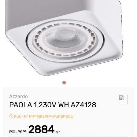
Azzardo
PAOLA 1 230V WH AZ4128
РџС–Рґ Р·Р°РјРѕРІР»РµРЅРЅСЏ
2884
Р¦С–РЅР°:
в‚ґ