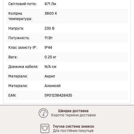
Світловий потік:
871 Лм
Колірна
3800 К
температура:
Напруга:
230 В
Потужність:
11 Вт
Клас захисту IP:
IP44
Вага:
0.25 кг
Довжина кабеля:
N/A см
Матеріали:
Акрил
Матеріали:
Алюміній
EAN:
5901238428435
Швидка доставка
Короткі терміни доставки
Гнучка система знижок
Для постійних покупців