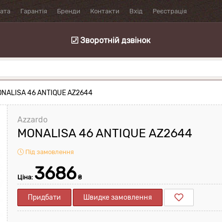
лата
Гарантія
Бренди
Контакти
Вхід
Реєстрація
Зворотній дзвінок
ONALISA 46 ANTIQUE AZ2644
Azzardo
MONALISA 46 ANTIQUE AZ2644
Під замовлення
3686
Ціна:
₴
Придбати
Швидке замовлення