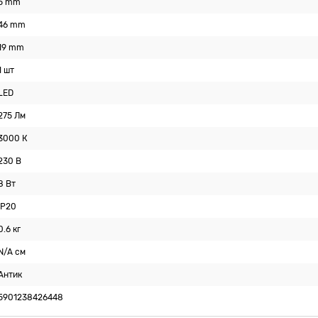
5 mm
46 mm
19 mm
1 шт
LED
275 Лм
3000 К
230 В
8 Вт
IP20
0.6 кг
N/A см
Антик
5901238426448