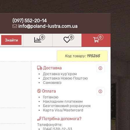
(097) 552-20-14
info@poland-lustra.com.ua
0
0
0
Код товару:
195265
Доставка
Доставка кур'єром
Доставка Новою Поштою
Самовивіз
Оплата
Готівкою
Накладним платежем
Безготівковий розрахунок
Карта Visa/Mastercard
Потрібна допомога?
Телефонуйте:
(044) 539-12-33