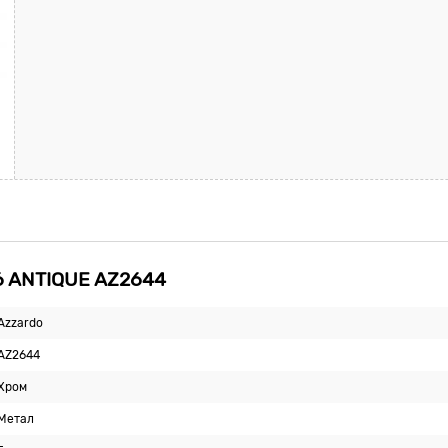
6 ANTIQUE AZ2644
Azzardo
AZ2644
Хром
Метал