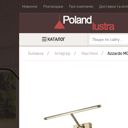
Новинки
Розпродаж
Про компанію
Доставка та оп
КАТАЛОГ
Головна
Інтер'єр
Настінні
Azzardo M