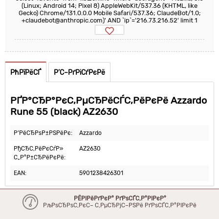
(Linux; Android 14; Pixel 8) AppleWebKit/537.36 (KHTML, like
Gecko) Chrome/131.0.0.0 Mobile Safari/537.36; ClaudeBot/1.0;
+claudebot@anthropic.com)' AND `ip`='216.73.216.52' limit 1
РћРїРёСЃ
Р’С–РґРіСѓРєРё
РҐР°СЂР°РєС‚РµСЂРёСЃС‚РёРєРё Azzardo
Rune 55 (black) AZ2630
Р’РёСЂРѕР±РЅРёРє:
Azzardo
РђСЂС‚РёРєСѓР»
AZ2630
С„Р°Р±СЂРёРєРё:
EAN:
5901238426301
РЁРІРёРґРєР° РґРѕСЃС‚Р°РІРєР°
РљРѕСЂРѕС‚РєС– С‚РµСЂРјС–РЅРё РґРѕСЃС‚Р°РІРєРё