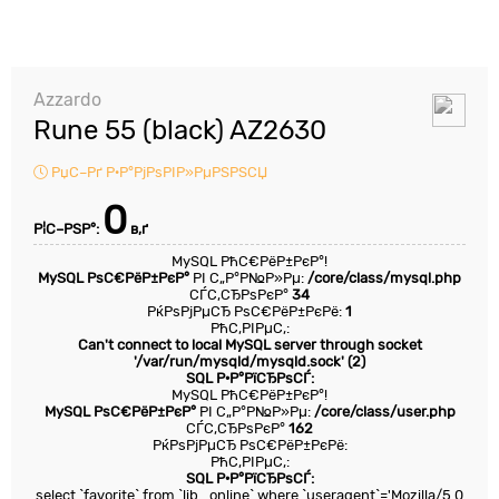
Azzardo
Rune 55 (black) AZ2630
РџС–Рґ Р·Р°РјРѕРІР»РµРЅРЅСЏ
0
Р¦С–РЅР°:
в‚ґ
MySQL РћС€РёР±РєР°!
MySQL РѕС€РёР±РєР°
РІ С„Р°Р№Р»Рµ:
/core/class/mysql.php
СЃС‚СЂРѕРєР°
34
РќРѕРјРµСЂ РѕС€РёР±РєРё:
1
РћС‚РІРµС‚:
Can't connect to local MySQL server through socket
'/var/run/mysqld/mysqld.sock' (2)
SQL Р·Р°РїСЂРѕСЃ:
MySQL РћС€РёР±РєР°!
MySQL РѕС€РёР±РєР°
РІ С„Р°Р№Р»Рµ:
/core/class/user.php
СЃС‚СЂРѕРєР°
162
РќРѕРјРµСЂ РѕС€РёР±РєРё:
РћС‚РІРµС‚:
SQL Р·Р°РїСЂРѕСЃ:
select `favorite` from `lib_online` where `useragent`='Mozilla/5.0