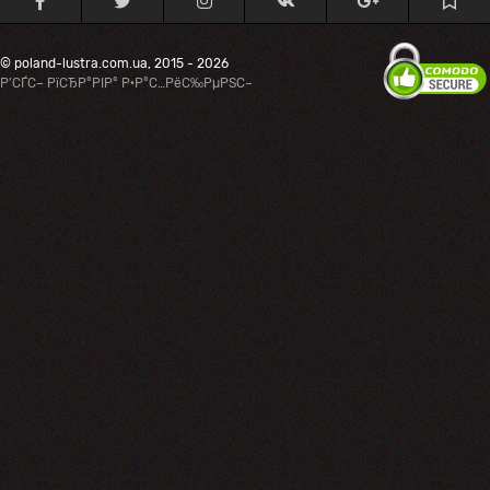
© poland-lustra.com.ua, 2015 - 2026
Р’СЃС– РїСЂР°РІР° Р·Р°С…РёС‰РµРЅС–