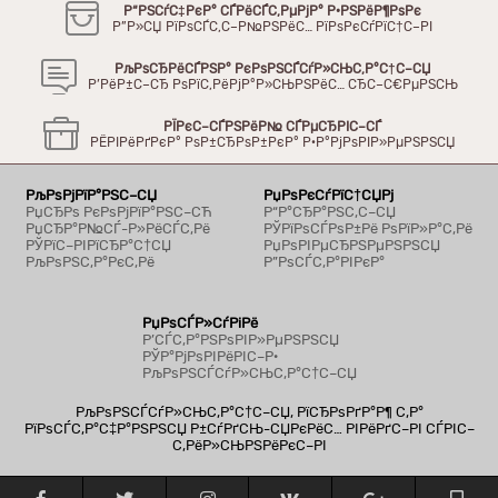
Р“РЅСѓС‡РєР° СЃРёСЃС‚РµРјР° Р·РЅРёР¶РѕРє
Р”Р»СЏ РїРѕСЃС‚С–Р№РЅРёС… РїРѕРєСѓРїС†С–РІ
РљРѕСЂРёСЃРЅР° РєРѕРЅСЃСѓР»СЊС‚Р°С†С–СЏ
Р’РёР±С–СЂ РѕРїС‚РёРјР°Р»СЊРЅРёС… СЂС–С€РµРЅСЊ
РЇРєС–СЃРЅРёР№ СЃРµСЂРІС–СЃ
РЁРІРёРґРєР° РѕР±СЂРѕР±РєР° Р·Р°РјРѕРІР»РµРЅРЅСЏ
РљРѕРјРїР°РЅС–СЏ
РџРѕРєСѓРїС†СЏРј
РџСЂРѕ РєРѕРјРїР°РЅС–СЋ
Р“Р°СЂР°РЅС‚С–СЏ
РџСЂР°Р№СЃ-Р»РёСЃС‚Рё
РЎРїРѕСЃРѕР±Рё РѕРїР»Р°С‚Рё
РЎРїС–РІРїСЂР°С†СЏ
РџРѕРІРµСЂРЅРµРЅРЅСЏ
РљРѕРЅС‚Р°РєС‚Рё
Р”РѕСЃС‚Р°РІРєР°
РџРѕСЃР»СѓРіРё
Р’СЃС‚Р°РЅРѕРІР»РµРЅРЅСЏ
РЎР°РјРѕРІРёРІС–Р·
РљРѕРЅСЃСѓР»СЊС‚Р°С†С–СЏ
РљРѕРЅСЃСѓР»СЊС‚Р°С†С–СЏ, РїСЂРѕРґР°Р¶ С‚Р°
РїРѕСЃС‚Р°С‡Р°РЅРЅСЏ Р±СѓРґСЊ-СЏРєРёС… РІРёРґС–РІ СЃРІС–
С‚РёР»СЊРЅРёРєС–РІ