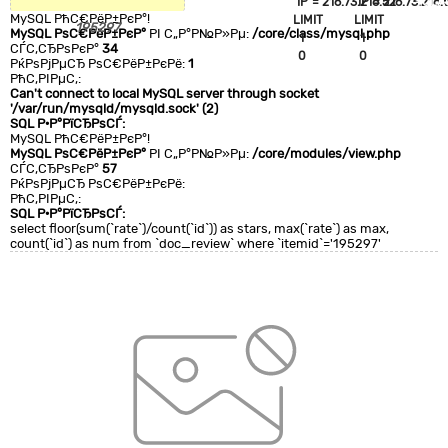
`IP`='216.73.216.52'
`IP`='216.73.216.
+CLA
MySQL РћС€РёР±РєР°!
LIMIT
LIMIT
0
195297
MySQL РѕС€РёР±РєР°
РІ С„Р°Р№Р»Рµ:
/core/class/mysql.php
1
1
СЃС‚СЂРѕРєР°
34
0
0
РќРѕРјРµСЂ РѕС€РёР±РєРё:
1
РћС‚РІРµС‚:
Can't connect to local MySQL server through socket
'/var/run/mysqld/mysqld.sock' (2)
SQL Р·Р°РїСЂРѕСЃ:
MySQL РћС€РёР±РєР°!
MySQL РѕС€РёР±РєР°
РІ С„Р°Р№Р»Рµ:
/core/modules/view.php
СЃС‚СЂРѕРєР°
57
РќРѕРјРµСЂ РѕС€РёР±РєРё:
РћС‚РІРµС‚:
SQL Р·Р°РїСЂРѕСЃ:
select floor(sum(`rate`)/count(`id`)) as stars, max(`rate`) as max,
count(`id`) as num from `doc_review` where `itemid`='195297'