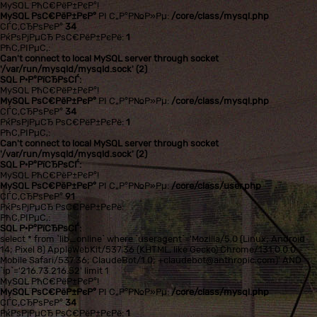
MySQL РћС€РёР±РєР°!
MySQL РѕС€РёР±РєР°
РІ С„Р°Р№Р»Рµ:
/core/class/mysql.php
СЃС‚СЂРѕРєР°
34
РќРѕРјРµСЂ РѕС€РёР±РєРё:
1
РћС‚РІРµС‚:
Can't connect to local MySQL server through socket
'/var/run/mysqld/mysqld.sock' (2)
SQL Р·Р°РїСЂРѕСЃ:
MySQL РћС€РёР±РєР°!
MySQL РѕС€РёР±РєР°
РІ С„Р°Р№Р»Рµ:
/core/class/mysql.php
СЃС‚СЂРѕРєР°
34
РќРѕРјРµСЂ РѕС€РёР±РєРё:
1
РћС‚РІРµС‚:
Can't connect to local MySQL server through socket
'/var/run/mysqld/mysqld.sock' (2)
SQL Р·Р°РїСЂРѕСЃ:
MySQL РћС€РёР±РєР°!
MySQL РѕС€РёР±РєР°
РІ С„Р°Р№Р»Рµ:
/core/class/user.php
СЃС‚СЂРѕРєР°
91
РќРѕРјРµСЂ РѕС€РёР±РєРё:
РћС‚РІРµС‚:
SQL Р·Р°РїСЂРѕСЃ:
select * from `lib_online` where `useragent`='Mozilla/5.0 (Linux; Android
14; Pixel 8) AppleWebKit/537.36 (KHTML, like Gecko) Chrome/131.0.0.0
Mobile Safari/537.36; ClaudeBot/1.0; +claudebot@anthropic.com)' AND
`ip`='216.73.216.52' limit 1
MySQL РћС€РёР±РєР°!
MySQL РѕС€РёР±РєР°
РІ С„Р°Р№Р»Рµ:
/core/class/mysql.php
СЃС‚СЂРѕРєР°
34
РќРѕРјРµСЂ РѕС€РёР±РєРё:
1