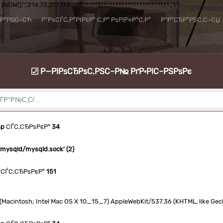
NOW(),'','216.73.217.173','********************************','1')
їР°РЅС–СЋ
Р”РѕСЃС‚Р°РІРєР° С‚Р° РѕРїР»Р°С‚Р°
Р“Р°СЂР°РЅС‚С–СЏ
Р—РІРѕСЂРѕС‚РЅС–Р№ РґР·РІС–РЅРѕРє
hp
СЃС‚СЂРѕРєР°
34
n/mysqld/mysqld.sock' (2)
СЃС‚СЂРѕРєР°
151
.0 (Macintosh; Intel Mac OS X 10_15_7) AppleWebKit/537.36 (KHTML, like Ge