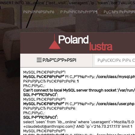
INSERT INTO `lib_online` (`last_visit`,`useragent`,`ip`,`token`,`bot`) VALUES (
РќРѕРІРёРЅРєРё
Р РѕР·РїСЂРѕРґР°Р¶
РџСЂРѕ РєРѕРјР
РЉР°С‚Р°Р»РЅРІ
MySQL РћС€РёР±РєР°!
MySQL РѕС€РёР±РєР°
РІ С„Р°Р№Р»Рµ:
/core/class/mysql.p
РќРѕРјРµСЂ РѕС€РёР±РєРё:
1
РћС‚РІРµС‚:
Can't connect to local MySQL server through socket '/var/ru
SQL Р·Р°РїСЂРѕСЃ:
MySQL РћС€РёР±РєР°!
MySQL РѕС€РёР±РєР°
РІ С„Р°Р№Р»Рµ:
/core/class/user.php
РќРѕРјРµСЂ РѕС€РёР±РєРё:
РћС‚РІРµС‚:
SQL Р·Р°РїСЂРѕСЃ:
select `seen` from `lib_online` where `useragent`='Mozilla/5
+claudebot@anthropic.com)' AND `ip`='216.73.217.173' limit 1
MySQL РћС€РёР±РєР°!