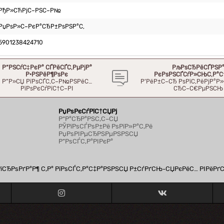
РђР»СЋРјС–РЅС–Р№
РџРѕР»С–РєР°СЂР±РѕРЅР°С‚
5901238424710
Р“РЅСѓС‡РєР° СЃРёСЃС‚РµРјР°
РљРѕСЂРёСЃРЅР
Р·РЅРёР¶РѕРє
РєРѕРЅСЃСѓР»СЊС‚Р°С
Р”Р»СЏ РїРѕСЃС‚С–Р№РЅРёС…
Р’РёР±С–СЂ РѕРїС‚РёРјР°
РїРѕРєСѓРїС†С–РІ
СЂС–С€РµРЅСЊ
РџРѕРєСѓРїС†СЏРј
Р“Р°СЂР°РЅС‚С–СЏ
РЎРїРѕСЃРѕР±Рё РѕРїР»Р°С‚Рё
РџРѕРІРµСЂРЅРµРЅРЅСЏ
Р”РѕСЃС‚Р°РІРєР°
СЂРѕРґР°Р¶ С‚Р° РїРѕСЃС‚Р°С‡Р°РЅРЅСЏ Р±СѓРґСЊ-СЏРєРёС… РІРёРґ