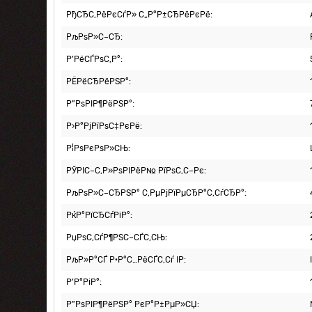
РђСЂС‚РёРєСѓР» С„Р°Р±СЂРёРєРё:
РљРѕР»С–СЂ:
Р’РёСЃРѕС‚Р°:
РЁРёСЂРёРЅР°:
Р”РѕРІР¶РёРЅР°:
Р›Р°РјРїРѕС‡РєРё:
Р¦РѕРєРѕР»СЊ:
РЎРІС–С‚Р»РѕРІРёР№ РїРѕС‚С–Рє:
РљРѕР»С–СЂРЅР° С‚РµРјРїРµСЂР°С‚СѓСЂР°:
РќР°РїСЂСѓРіР°:
РџРѕС‚СѓР¶РЅС–СЃС‚СЊ:
РљР»Р°СЃ Р·Р°С…РёСЃС‚Сѓ IP:
Р’Р°РіР°:
Р”РѕРІР¶РёРЅР° РєР°Р±РµР»СЏ: