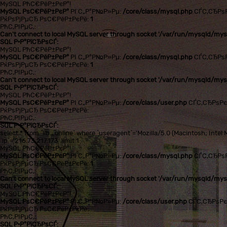
MySQL РћС€РёР±РєР°!
MySQL РѕС€РёР±РєР°
РІ С„Р°Р№Р»Рµ:
/core/class/mysql.php
СЃС‚СЂРѕ
РќРѕРјРµСЂ РѕС€РёР±РєРё:
1
РћС‚РІРµС‚:
Can't connect to local MySQL server through socket '/var/run/mysqld/mysq
SQL Р·Р°РїСЂРѕСЃ:
MySQL РћС€РёР±РєР°!
MySQL РѕС€РёР±РєР°
РІ С„Р°Р№Р»Рµ:
/core/class/mysql.php
СЃС‚СЂРѕ
РќРѕРјРµСЂ РѕС€РёР±РєРё:
1
РћС‚РІРµС‚:
Can't connect to local MySQL server through socket '/var/run/mysqld/mysq
SQL Р·Р°РїСЂРѕСЃ:
MySQL РћС€РёР±РєР°!
MySQL РѕС€РёР±РєР°
РІ С„Р°Р№Р»Рµ:
/core/class/user.php
СЃС‚СЂРѕР
РќРѕРјРµСЂ РѕС€РёР±РєРё:
РћС‚РІРµС‚:
SQL Р·Р°РїСЂРѕСЃ:
select * from `lib_online` where `useragent`='Mozilla/5.0 (Macintosh; In
`ip`='216.73.217.173' limit 1
MySQL РћС€РёР±РєР°!
MySQL РѕС€РёР±РєР°
РІ С„Р°Р№Р»Рµ:
/core/class/mysql.php
СЃС‚СЂРѕ
РќРѕРјРµСЂ РѕС€РёР±РєРё:
1
РћС‚РІРµС‚:
Can't connect to local MySQL server through socket '/var/run/mysqld/mysq
SQL Р·Р°РїСЂРѕСЃ:
MySQL РћС€РёР±РєР°!
MySQL РѕС€РёР±РєР°
РІ С„Р°Р№Р»Рµ:
/core/class/user.php
СЃС‚СЂРѕР
РќРѕРјРµСЂ РѕС€РёР±РєРё:
РћС‚РІРµС‚:
SQL Р·Р°РїСЂРѕСЃ: