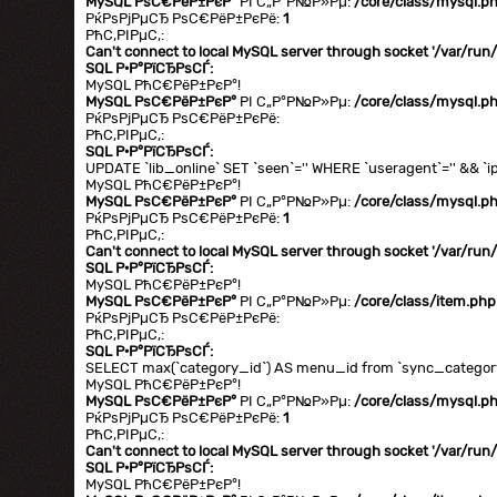
MySQL РѕС€РёР±РєР°
РІ С„Р°Р№Р»Рµ:
/core/class/mysql.p
РќРѕРјРµСЂ РѕС€РёР±РєРё:
1
РћС‚РІРµС‚:
Can't connect to local MySQL server through socket '/var/ru
SQL Р·Р°РїСЂРѕСЃ:
MySQL РћС€РёР±РєР°!
MySQL РѕС€РёР±РєР°
РІ С„Р°Р№Р»Рµ:
/core/class/mysql.p
РќРѕРјРµСЂ РѕС€РёР±РєРё:
РћС‚РІРµС‚:
SQL Р·Р°РїСЂРѕСЃ:
UPDATE `lib_online` SET `seen`='' WHERE `useragent`='' && `ip
MySQL РћС€РёР±РєР°!
MySQL РѕС€РёР±РєР°
РІ С„Р°Р№Р»Рµ:
/core/class/mysql.p
РќРѕРјРµСЂ РѕС€РёР±РєРё:
1
РћС‚РІРµС‚:
Can't connect to local MySQL server through socket '/var/ru
SQL Р·Р°РїСЂРѕСЃ:
MySQL РћС€РёР±РєР°!
MySQL РѕС€РёР±РєР°
РІ С„Р°Р№Р»Рµ:
/core/class/item.php
РќРѕРјРµСЂ РѕС€РёР±РєРё:
РћС‚РІРµС‚:
SQL Р·Р°РїСЂРѕСЃ:
SELECT max(`category_id`) AS menu_id from `sync_category` 
MySQL РћС€РёР±РєР°!
MySQL РѕС€РёР±РєР°
РІ С„Р°Р№Р»Рµ:
/core/class/mysql.p
РќРѕРјРµСЂ РѕС€РёР±РєРё:
1
РћС‚РІРµС‚:
Can't connect to local MySQL server through socket '/var/ru
SQL Р·Р°РїСЂРѕСЃ:
MySQL РћС€РёР±РєР°!