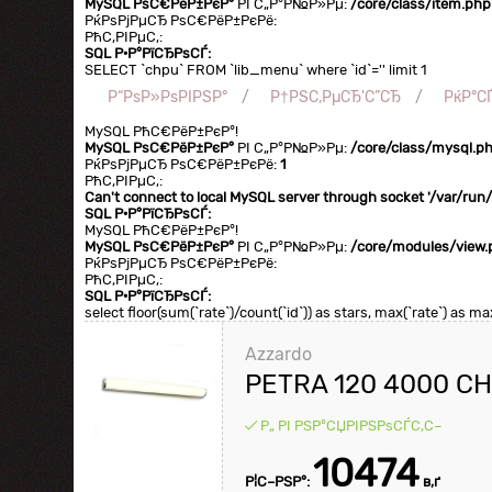
MySQL РѕС€РёР±РєР°
РІ С„Р°Р№Р»Рµ:
/core/class/item.php
РќРѕРјРµСЂ РѕС€РёР±РєРё:
РћС‚РІРµС‚:
SQL Р·Р°РїСЂРѕСЃ:
SELECT `chpu` FROM `lib_menu` where `id`='' limit 1
Р“РѕР»РѕРІРЅР°
Р†РЅС‚РµСЂ'С”СЂ
РќР°С
MySQL РћС€РёР±РєР°!
MySQL РѕС€РёР±РєР°
РІ С„Р°Р№Р»Рµ:
/core/class/mysql.p
РќРѕРјРµСЂ РѕС€РёР±РєРё:
1
РћС‚РІРµС‚:
Can't connect to local MySQL server through socket '/var/ru
SQL Р·Р°РїСЂРѕСЃ:
MySQL РћС€РёР±РєР°!
MySQL РѕС€РёР±РєР°
РІ С„Р°Р№Р»Рµ:
/core/modules/view.
РќРѕРјРµСЂ РѕС€РёР±РєРё:
РћС‚РІРµС‚:
SQL Р·Р°РїСЂРѕСЃ:
select floor(sum(`rate`)/count(`id`)) as stars, max(`rate`) as 
Azzardo
PETRA 120 4000 CH
Р„ РІ РЅР°СЏРІРЅРѕСЃС‚С–
10474
Р¦С–РЅР°:
в‚ґ