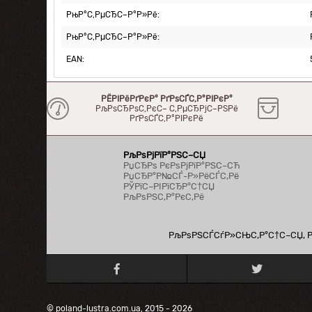
РњР°С‚РµСЂС–Р°Р»Рё:
РњР°С‚РµСЂС–Р°Р»Рё:
EAN:
РЁРІРёРґРєР° РґРѕСЃС‚Р°РІРєР°
РљРѕСЂРѕС‚РєС– С‚РµСЂРјС–РЅРё
РґРѕСЃС‚Р°РІРєРё
РљРѕРјРїР°РЅС–СЏ
РџСЂРѕ РєРѕРјРїР°РЅС–СЋ
РџСЂР°Р№СЃ-Р»РёСЃС‚Рё
РЎРїС–РІРїСЂР°С†СЏ
РљРѕРЅС‚Р°РєС‚Рё
РљРѕРЅСЃСѓР»СЊС‚Р°С†С–СЏ, Рї
© poland-lustra.com.ua, 2015 - 2026