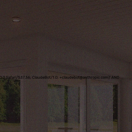
0.0.0 Safari/537.36; ClaudeBot/1.0; +claudebot@anthropic.com)' AND