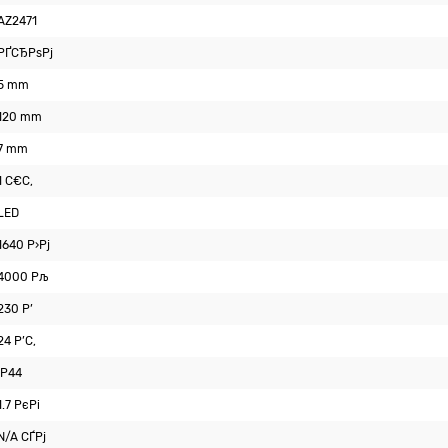
AZ2471
РҐСЂРѕРј
5 mm
120 mm
7 mm
1 С€С‚
LED
1640 Р›Рј
4000 Рљ
230 Р’
24 Р’С‚
IP44
1.7 РєРі
N/A СЃРј