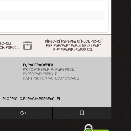
°
РЇРєС–СЃРЅРёР№ СЃРµСЂРІС–СЃ
†С–СЏ
РЁРІРёРґРєР° РѕР±СЂРѕР±РєР°
Р»СЊРЅРёС…
Р·Р°РјРѕРІР»РµРЅРЅСЏ
РџРѕСЃР»СѓРіРё
Р’СЃС‚Р°РЅРѕРІР»РµРЅРЅСЏ
РЎР°РјРѕРІРёРІС–Р·
РљРѕРЅСЃСѓР»СЊС‚Р°С†С–СЏ
С–РІ СЃРІС–С‚РёР»СЊРЅРёРєС–РІ