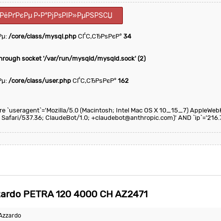
ІРёРґРєРµ Р·Р°РјРѕРІР»РµРЅРЅСЏ
Рµ:
/core/class/mysql.php
СЃС‚СЂРѕРєР°
34
through socket '/var/run/mysqld/mysqld.sock' (2)
Рµ:
/core/class/user.php
СЃС‚СЂРѕРєР°
162
here `useragent`='Mozilla/5.0 (Macintosh; Intel Mac OS X 10_15_7) AppleWeb
 Safari/537.36; ClaudeBot/1.0; +claudebot@anthropic.com)' AND `ip`='216.7
rdo PETRA 120 4000 CH AZ2471
Azzardo