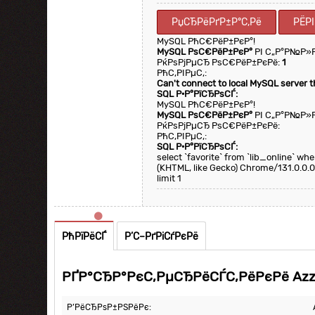
РџСЂРёРґР±Р°С‚Рё
РЁР
MySQL РћС€РёР±РєР°!
MySQL РѕС€РёР±РєР°
РІ С„Р°Р№Р»
РќРѕРјРµСЂ РѕС€РёР±РєРё:
1
РћС‚РІРµС‚:
Can't connect to local MySQL server 
SQL Р·Р°РїСЂРѕСЃ:
MySQL РћС€РёР±РєР°!
MySQL РѕС€РёР±РєР°
РІ С„Р°Р№Р»
РќРѕРјРµСЂ РѕС€РёР±РєРё:
РћС‚РІРµС‚:
SQL Р·Р°РїСЂРѕСЃ:
select `favorite` from `lib_online` w
(KHTML, like Gecko) Chrome/131.0.0.0
limit 1
РћРїРёСЃ
Р’С–РґРіСѓРєРё
РҐР°СЂР°РєС‚РµСЂРёСЃС‚РёРєРё Azza
Р’РёСЂРѕР±РЅРёРє: