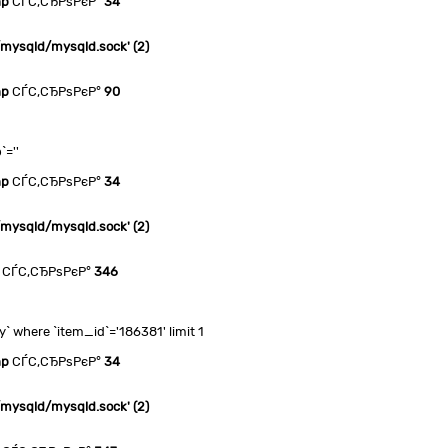
hp
СЃС‚СЂРѕРєР°
34
n/mysqld/mysqld.sock' (2)
hp
СЃС‚СЂРѕРєР°
90
`=''
hp
СЃС‚СЂРѕРєР°
34
n/mysqld/mysqld.sock' (2)
СЃС‚СЂРѕРєР°
346
where `item_id`='186381' limit 1
hp
СЃС‚СЂРѕРєР°
34
n/mysqld/mysqld.sock' (2)