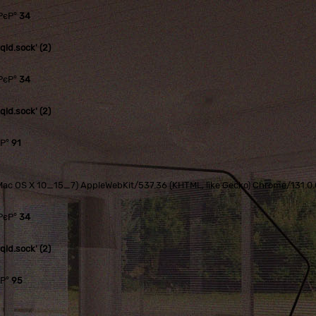
РєР°
34
ld.sock' (2)
РєР°
34
ld.sock' (2)
єР°
91
tel Mac OS X 10_15_7) AppleWebKit/537.36 (KHTML, like Gecko) Chrome/131.
РєР°
34
ld.sock' (2)
єР°
95