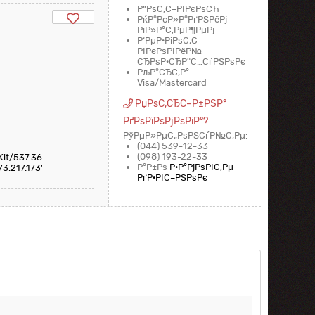
Р“РѕС‚С–РІРєРѕСЋ
РќР°РєР»Р°РґРЅРёРј
РїР»Р°С‚РµР¶РµРј
Р‘РµР·РіРѕС‚С–
РІРєРѕРІРёР№
СЂРѕР·СЂР°С…СѓРЅРѕРє
РљР°СЂС‚Р°
Visa/Mastercard
РџРѕС‚СЂС–Р±РЅР°
РґРѕРїРѕРјРѕРіР°?
РўРµР»РµС„РѕРЅСѓР№С‚Рµ:
(044) 539-12-33
(098) 193-22-33
Kit/537.36
Р°Р±Рѕ
Р·Р°РјРѕРІС‚Рµ
3.217.173'
РґР·РІС–РЅРѕРє