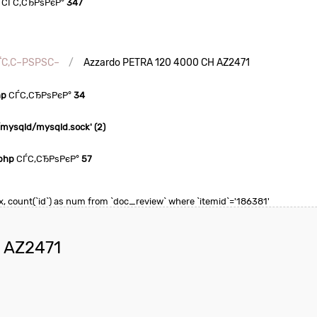
СЃС‚СЂРѕРєР°
347
ЃС‚С–РЅРЅС–
Azzardo PETRA 120 4000 CH AZ2471
hp
СЃС‚СЂРѕРєР°
34
n/mysqld/mysqld.sock' (2)
php
СЃС‚СЂРѕРєР°
57
max, count(`id`) as num from `doc_review` where `itemid`='186381'
 AZ2471