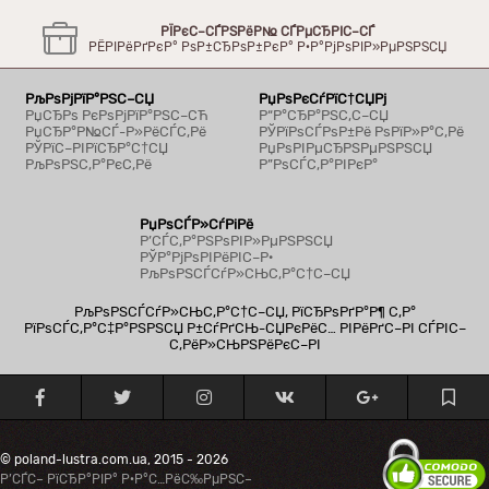
РЇРєС–СЃРЅРёР№ СЃРµСЂРІС–СЃ
РЁРІРёРґРєР° РѕР±СЂРѕР±РєР° Р·Р°РјРѕРІР»РµРЅРЅСЏ
РљРѕРјРїР°РЅС–СЏ
РџРѕРєСѓРїС†СЏРј
РџСЂРѕ РєРѕРјРїР°РЅС–СЋ
Р“Р°СЂР°РЅС‚С–СЏ
РџСЂР°Р№СЃ-Р»РёСЃС‚Рё
РЎРїРѕСЃРѕР±Рё РѕРїР»Р°С‚Рё
РЎРїС–РІРїСЂР°С†СЏ
РџРѕРІРµСЂРЅРµРЅРЅСЏ
РљРѕРЅС‚Р°РєС‚Рё
Р”РѕСЃС‚Р°РІРєР°
РџРѕСЃР»СѓРіРё
Р’СЃС‚Р°РЅРѕРІР»РµРЅРЅСЏ
РЎР°РјРѕРІРёРІС–Р·
РљРѕРЅСЃСѓР»СЊС‚Р°С†С–СЏ
РљРѕРЅСЃСѓР»СЊС‚Р°С†С–СЏ, РїСЂРѕРґР°Р¶ С‚Р°
РїРѕСЃС‚Р°С‡Р°РЅРЅСЏ Р±СѓРґСЊ-СЏРєРёС… РІРёРґС–РІ СЃРІС–
С‚РёР»СЊРЅРёРєС–РІ
© poland-lustra.com.ua, 2015 - 2026
Р’СЃС– РїСЂР°РІР° Р·Р°С…РёС‰РµРЅС–