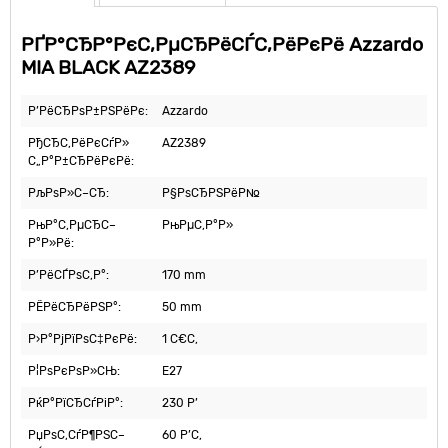
РҐР°СЂР°РєС‚РµСЂРёСЃС‚РёРєРё Azzardo
MIA BLACK AZ2389
Р’РёСЂРѕР±РЅРёРє:
Azzardo
РђСЂС‚РёРєСѓР»
AZ2389
С„Р°Р±СЂРёРєРё:
РљРѕР»С–СЂ:
Р§РѕСЂРЅРёР№
РњР°С‚РµСЂС–
РњРµС‚Р°Р»
Р°Р»Рё:
Р’РёСЃРѕС‚Р°:
170 mm
РЁРёСЂРёРЅР°:
50 mm
Р›Р°РјРїРѕС‡РєРё:
1 С€С‚
Р¦РѕРєРѕР»СЊ:
E27
РќР°РїСЂСѓРіР°:
230 Р’
РџРѕС‚СѓР¶РЅС–
60 Р’С‚