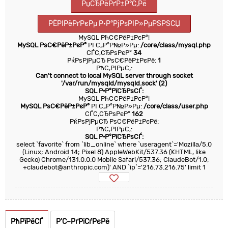
РџСЂРёРґР±Р°С‚Рё
РЁРІРёРґРєРµ Р·Р°РјРѕРІР»РµРЅРЅСЏ
MySQL РћС€РёР±РєР°!
MySQL РѕС€РёР±РєР°
РІ С„Р°Р№Р»Рµ:
/core/class/mysql.php
СЃС‚СЂРѕРєР°
34
РќРѕРјРµСЂ РѕС€РёР±РєРё:
1
РћС‚РІРµС‚:
Can't connect to local MySQL server through socket
'/var/run/mysqld/mysqld.sock' (2)
SQL Р·Р°РїСЂРѕСЃ:
MySQL РћС€РёР±РєР°!
MySQL РѕС€РёР±РєР°
РІ С„Р°Р№Р»Рµ:
/core/class/user.php
СЃС‚СЂРѕРєР°
162
РќРѕРјРµСЂ РѕС€РёР±РєРё:
РћС‚РІРµС‚:
SQL Р·Р°РїСЂРѕСЃ:
select `favorite` from `lib_online` where `useragent`='Mozilla/5.0
(Linux; Android 14; Pixel 8) AppleWebKit/537.36 (KHTML, like
Gecko) Chrome/131.0.0.0 Mobile Safari/537.36; ClaudeBot/1.0;
+claudebot@anthropic.com)' AND `ip`='216.73.216.75' limit 1
РћРїРёСЃ
Р’С–РґРіСѓРєРё