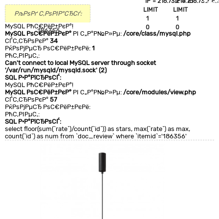
`IP`='216.73.216.75'
`IP`='216.73.216.
+CLA
LIMIT
LIMIT
0
РљРѕРґ С‚РѕРІР°СЂСѓ:
1
1
MySQL РћС€РёР±РєР°!
0
0
186356
MySQL РѕС€РёР±РєР°
РІ С„Р°Р№Р»Рµ:
/core/class/mysql.php
СЃС‚СЂРѕРєР°
34
РќРѕРјРµСЂ РѕС€РёР±РєРё:
1
РћС‚РІРµС‚:
Can't connect to local MySQL server through socket
'/var/run/mysqld/mysqld.sock' (2)
SQL Р·Р°РїСЂРѕСЃ:
MySQL РћС€РёР±РєР°!
MySQL РѕС€РёР±РєР°
РІ С„Р°Р№Р»Рµ:
/core/modules/view.php
СЃС‚СЂРѕРєР°
57
РќРѕРјРµСЂ РѕС€РёР±РєРё:
РћС‚РІРµС‚:
SQL Р·Р°РїСЂРѕСЃ:
select floor(sum(`rate`)/count(`id`)) as stars, max(`rate`) as max,
count(`id`) as num from `doc_review` where `itemid`='186356'