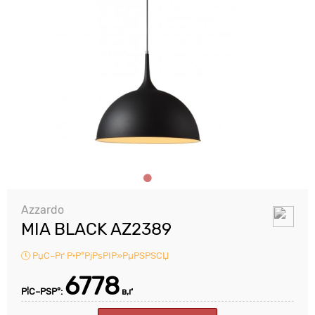
Azzardo
MIA BLACK AZ2389
РџС–Рґ Р·Р°РјРѕРІР»РµРЅРЅСЏ
6778
Р¦С–РЅР°:
в‚ґ