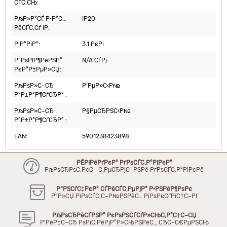
СЃС‚СЊ:
РљР»Р°СЃ Р·Р°С…
IP20
РёСЃС‚Сѓ IP:
Р’Р°РіР°:
3.1 РєРі
Р”РѕРІР¶РёРЅР°
N/A СЃРј
РєР°Р±РµР»СЏ:
РљРѕР»С–СЂ
Р‘РµР»С‹Р№
Р°Р±Р°Р¶СѓСЂР° :
РљРѕР»С–СЂ
Р§РµСЂРЅС‹Р№
Р°Р±Р°Р¶СѓСЂР° :
EAN:
5901238423898
РЁРІРёРґРєР° РґРѕСЃС‚Р°РІРєР°
РљРѕСЂРѕС‚РєС– С‚РµСЂРјС–РЅРё РґРѕСЃС‚Р°РІРєРё
Р“РЅСѓС‡РєР° СЃРёСЃС‚РµРјР° Р·РЅРёР¶РѕРє
Р”Р»СЏ РїРѕСЃС‚С–Р№РЅРёС… РїРѕРєСѓРїС†С–РІ
РљРѕСЂРёСЃРЅР° РєРѕРЅСЃСѓР»СЊС‚Р°С†С–СЏ
Р’РёР±С–СЂ РѕРїС‚РёРјР°Р»СЊРЅРёС… СЂС–С€РµРЅСЊ