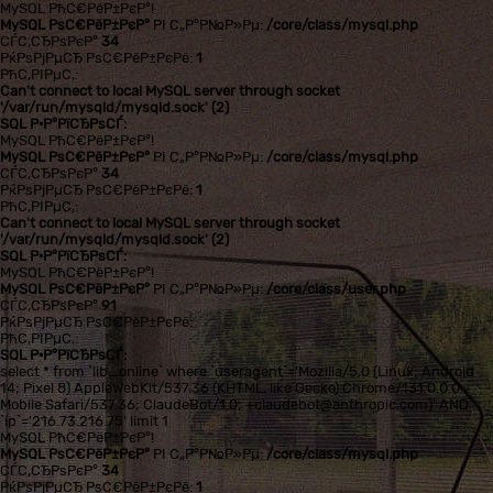
MySQL РћС€РёР±РєР°!
MySQL РѕС€РёР±РєР°
РІ С„Р°Р№Р»Рµ:
/core/class/mysql.php
СЃС‚СЂРѕРєР°
34
РќРѕРјРµСЂ РѕС€РёР±РєРё:
1
РћС‚РІРµС‚:
Can't connect to local MySQL server through socket
'/var/run/mysqld/mysqld.sock' (2)
SQL Р·Р°РїСЂРѕСЃ:
MySQL РћС€РёР±РєР°!
MySQL РѕС€РёР±РєР°
РІ С„Р°Р№Р»Рµ:
/core/class/mysql.php
СЃС‚СЂРѕРєР°
34
РќРѕРјРµСЂ РѕС€РёР±РєРё:
1
РћС‚РІРµС‚:
Can't connect to local MySQL server through socket
'/var/run/mysqld/mysqld.sock' (2)
SQL Р·Р°РїСЂРѕСЃ:
MySQL РћС€РёР±РєР°!
MySQL РѕС€РёР±РєР°
РІ С„Р°Р№Р»Рµ:
/core/class/user.php
СЃС‚СЂРѕРєР°
91
РќРѕРјРµСЂ РѕС€РёР±РєРё:
РћС‚РІРµС‚:
SQL Р·Р°РїСЂРѕСЃ:
select * from `lib_online` where `useragent`='Mozilla/5.0 (Linux; Android
14; Pixel 8) AppleWebKit/537.36 (KHTML, like Gecko) Chrome/131.0.0.0
Mobile Safari/537.36; ClaudeBot/1.0; +claudebot@anthropic.com)' AND
`ip`='216.73.216.75' limit 1
MySQL РћС€РёР±РєР°!
MySQL РѕС€РёР±РєР°
РІ С„Р°Р№Р»Рµ:
/core/class/mysql.php
СЃС‚СЂРѕРєР°
34
РќРѕРјРµСЂ РѕС€РёР±РєРё:
1