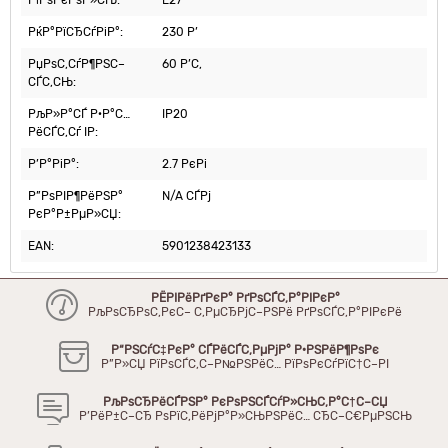
Р¦РѕРєРѕР»СЊ:
E27
РќР°РїСЂСѓРіР°:
230 Р’
РџРѕС‚СѓР¶РЅС–
60 Р’С‚
СЃС‚СЊ:
РљР»Р°СЃ Р·Р°С…
IP20
РёСЃС‚Сѓ IP:
Р’Р°РіР°:
2.7 РєРі
Р”РѕРІР¶РёРЅР°
N/A СЃРј
РєР°Р±РµР»СЏ:
EAN:
5901238423133
РЁРІРёРґРєР° РґРѕСЃС‚Р°РІРєР°
РљРѕСЂРѕС‚РєС– С‚РµСЂРјС–РЅРё РґРѕСЃС‚Р°РІРєРё
Р“РЅСѓС‡РєР° СЃРёСЃС‚РµРјР° Р·РЅРёР¶РѕРє
Р”Р»СЏ РїРѕСЃС‚С–Р№РЅРёС… РїРѕРєСѓРїС†С–РІ
РљРѕСЂРёСЃРЅР° РєРѕРЅСЃСѓР»СЊС‚Р°С†С–СЏ
Р’РёР±С–СЂ РѕРїС‚РёРјР°Р»СЊРЅРёС… СЂС–С€РµРЅСЊ