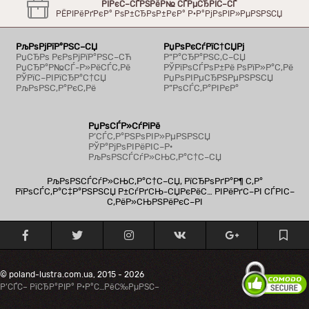
РЇРєС–СЃРЅРёР№ СЃРµСЂРІС–СЃ
РЁРІРёРґРєР° РѕР±СЂРѕР±РєР° Р·Р°РјРѕРІР»РµРЅРЅСЏ
РљРѕРјРїР°РЅС–СЏ
РџРѕРєСѓРїС†СЏРј
РџСЂРѕ РєРѕРјРїР°РЅС–СЋ
Р“Р°СЂР°РЅС‚С–СЏ
РџСЂР°Р№СЃ-Р»РёСЃС‚Рё
РЎРїРѕСЃРѕР±Рё РѕРїР»Р°С‚Рё
РЎРїС–РІРїСЂР°С†СЏ
РџРѕРІРµСЂРЅРµРЅРЅСЏ
РљРѕРЅС‚Р°РєС‚Рё
Р”РѕСЃС‚Р°РІРєР°
РџРѕСЃР»СѓРіРё
Р’СЃС‚Р°РЅРѕРІР»РµРЅРЅСЏ
РЎР°РјРѕРІРёРІС–Р·
РљРѕРЅСЃСѓР»СЊС‚Р°С†С–СЏ
РљРѕРЅСЃСѓР»СЊС‚Р°С†С–СЏ, РїСЂРѕРґР°Р¶ С‚Р°
РїРѕСЃС‚Р°С‡Р°РЅРЅСЏ Р±СѓРґСЊ-СЏРєРёС… РІРёРґС–РІ СЃРІС–
С‚РёР»СЊРЅРёРєС–РІ
© poland-lustra.com.ua, 2015 - 2026
Р’СЃС– РїСЂР°РІР° Р·Р°С…РёС‰РµРЅС–