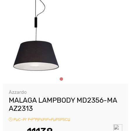
Azzardo
MALAGA LAMPBODY MD2356-MA
AZ2313
РџС–Рґ Р·Р°РјРѕРІР»РµРЅРЅСЏ