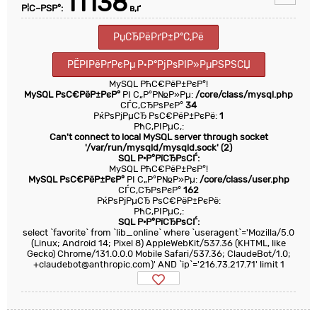
11138
Р¦С–РЅР°:
в‚ґ
РџСЂРёРґР±Р°С‚Рё
РЁРІРёРґРєРµ Р·Р°РјРѕРІР»РµРЅРЅСЏ
MySQL РћС€РёР±РєР°!
MySQL РѕС€РёР±РєР°
РІ С„Р°Р№Р»Рµ:
/core/class/mysql.php
СЃС‚СЂРѕРєР°
34
РќРѕРјРµСЂ РѕС€РёР±РєРё:
1
РћС‚РІРµС‚:
Can't connect to local MySQL server through socket
'/var/run/mysqld/mysqld.sock' (2)
SQL Р·Р°РїСЂРѕСЃ:
MySQL РћС€РёР±РєР°!
MySQL РѕС€РёР±РєР°
РІ С„Р°Р№Р»Рµ:
/core/class/user.php
СЃС‚СЂРѕРєР°
162
РќРѕРјРµСЂ РѕС€РёР±РєРё:
РћС‚РІРµС‚:
SQL Р·Р°РїСЂРѕСЃ:
select `favorite` from `lib_online` where `useragent`='Mozilla/5.0
(Linux; Android 14; Pixel 8) AppleWebKit/537.36 (KHTML, like
Gecko) Chrome/131.0.0.0 Mobile Safari/537.36; ClaudeBot/1.0;
+claudebot@anthropic.com)' AND `ip`='216.73.217.71' limit 1