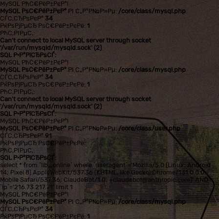
MySQL РћС€РёР±РєР°!
MySQL РѕС€РёР±РєР°
РІ С„Р°Р№Р»Рµ:
/core/class/mysql.php
СЃС‚СЂРѕРєР°
34
РќРѕРјРµСЂ РѕС€РёР±РєРё:
1
РћС‚РІРµС‚:
Can't connect to local MySQL server through socket
'/var/run/mysqld/mysqld.sock' (2)
SQL Р·Р°РїСЂРѕСЃ:
MySQL РћС€РёР±РєР°!
MySQL РѕС€РёР±РєР°
РІ С„Р°Р№Р»Рµ:
/core/class/mysql.php
СЃС‚СЂРѕРєР°
34
РќРѕРјРµСЂ РѕС€РёР±РєРё:
1
РћС‚РІРµС‚:
Can't connect to local MySQL server through socket
'/var/run/mysqld/mysqld.sock' (2)
SQL Р·Р°РїСЂРѕСЃ:
MySQL РћС€РёР±РєР°!
MySQL РѕС€РёР±РєР°
РІ С„Р°Р№Р»Рµ:
/core/class/user.php
СЃС‚СЂРѕРєР°
91
РќРѕРјРµСЂ РѕС€РёР±РєРё:
РћС‚РІРµС‚:
SQL Р·Р°РїСЂРѕСЃ:
select * from `lib_online` where `useragent`='Mozilla/5.0 (Linux; Android
14; Pixel 8) AppleWebKit/537.36 (KHTML, like Gecko) Chrome/131.0.0.0
Mobile Safari/537.36; ClaudeBot/1.0; +claudebot@anthropic.com)' AND
`ip`='216.73.217.71' limit 1
MySQL РћС€РёР±РєР°!
MySQL РѕС€РёР±РєР°
РІ С„Р°Р№Р»Рµ:
/core/class/mysql.php
СЃС‚СЂРѕРєР°
34
РќРѕРјРµСЂ РѕС€РёР±РєРё:
1