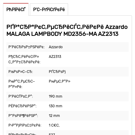
РћРїРёСЃ
Р’С–РґРіСѓРєРё
РҐР°СЂР°РєС‚РµСЂРёСЃС‚РёРєРё Azzardo
MALAGA LAMPBODY MD2356-MA AZ2313
Р’РёСЂРѕР±РЅРёРє:
Azzardo
РђСЂС‚РёРєСѓР»
AZ2313
С„Р°Р±СЂРёРєРё:
РљРѕР»С–СЂ:
РҐСЂРѕРј
РњР°С‚РµСЂС–
РњРµС‚Р°Р»
Р°Р»Рё:
Р’РёСЃРѕС‚Р°:
190 mm
РЁРёСЂРёРЅР°:
130 mm
Р”РѕРІР¶РёРЅР°:
12 mm
Р›Р°РјРїРѕС‡РєРё:
1 С€С‚