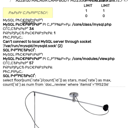
Azzardo MALAGA LAMPBODY MD2356-MA AZ2313
`IP`='216.73.217.71'
`IP`='216.73.217.7
+CLA
LIMIT
LIMIT
0
1
1
РљРѕРґ С‚РѕРІР°СЂСѓ:
0
0
MySQL РћС€РёР±РєР°!
195236
MySQL РѕС€РёР±РєР°
РІ С„Р°Р№Р»Рµ:
/core/class/mysql.php
СЃС‚СЂРѕРєР°
34
РќРѕРјРµСЂ РѕС€РёР±РєРё:
1
РћС‚РІРµС‚:
Can't connect to local MySQL server through socket
'/var/run/mysqld/mysqld.sock' (2)
SQL Р·Р°РїСЂРѕСЃ:
MySQL РћС€РёР±РєР°!
MySQL РѕС€РёР±РєР°
РІ С„Р°Р№Р»Рµ:
/core/modules/view.php
СЃС‚СЂРѕРєР°
57
РќРѕРјРµСЂ РѕС€РёР±РєРё:
РћС‚РІРµС‚:
SQL Р·Р°РїСЂРѕСЃ:
select floor(sum(`rate`)/count(`id`)) as stars, max(`rate`) as max,
count(`id`) as num from `doc_review` where `itemid`='195236'