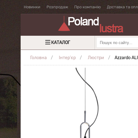
Новинки
Розпродаж
Про компанію
Доставка та оп
КАТАЛОГ
Головна
Інтер'єр
Люстри
Azzardo AL