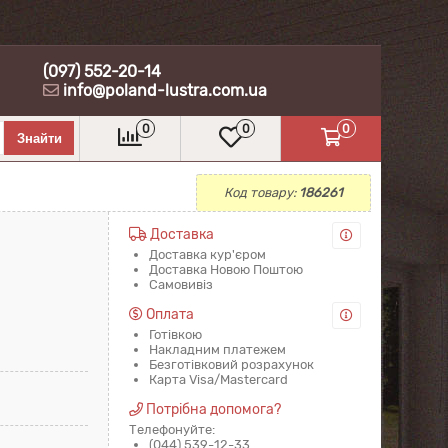
(097) 552-20-14
info@poland-lustra.com.ua
0
0
0
Код товару:
186261
Доставка
Доставка кур'єром
Доставка Новою Поштою
Самовивіз
Оплата
Готівкою
Накладним платежем
Безготівковий розрахунок
Карта Visa/Mastercard
Потрібна допомога?
Телефонуйте:
(044) 539-12-33