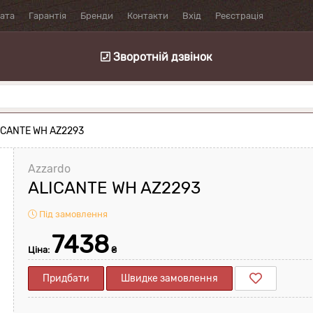
лата
Гарантія
Бренди
Контакти
Вхід
Реєстрація
Зворотній дзвінок
ICANTE WH AZ2293
Azzardo
ALICANTE WH AZ2293
Під замовлення
7438
Ціна:
₴
Придбати
Швидке замовлення