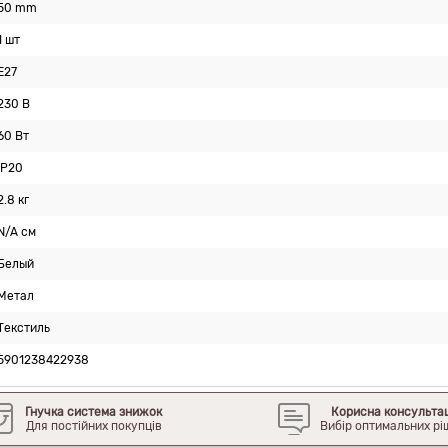
50 mm
1 шт
E27
230 В
60 Вт
IP20
2.8 кг
N/A см
Белый
Метал
Текстиль
5901238422938
Гнучка система знижок
Корисна консульта
Для постійних покупців
Вибір оптимальних рі