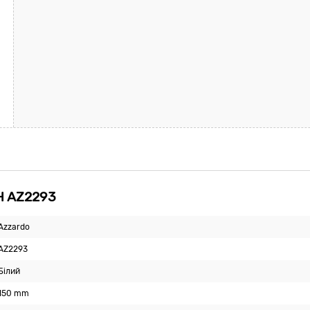
H AZ2293
Azzardo
AZ2293
Білий
150 mm