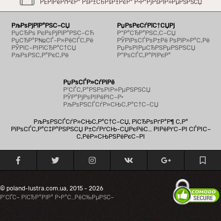
РЁРІРёРґРєР° РѕР±СЂРѕР±РєР° Р·Р°РјРѕРІР»РµРЅРЅСЏ
РљРѕРјРїР°РЅС–СЏ
РџРѕРєСѓРїС†СЏРј
РџСЂРѕ РєРѕРјРїР°РЅС–СЋ
Р“Р°СЂР°РЅС‚С–СЏ
РџСЂР°Р№СЃ-Р»РёСЃС‚Рё
РЎРїРѕСЃРѕР±Рё РѕРїР»Р°С‚Рё
РЎРїС–РІРїСЂР°С†СЏ
РџРѕРІРµСЂРЅРµРЅРЅСЏ
РљРѕРЅС‚Р°РєС‚Рё
Р”РѕСЃС‚Р°РІРєР°
РџРѕСЃР»СѓРіРё
Р’СЃС‚Р°РЅРѕРІР»РµРЅРЅСЏ
РЎР°РјРѕРІРёРІС–Р·
РљРѕРЅСЃСѓР»СЊС‚Р°С†С–СЏ
РљРѕРЅСЃСѓР»СЊС‚Р°С†С–СЏ, РїСЂРѕРґР°Р¶ С‚Р°
РїРѕСЃС‚Р°С‡Р°РЅРЅСЏ Р±СѓРґСЊ-СЏРєРёС… РІРёРґС–РІ СЃРІС–
С‚РёР»СЊРЅРёРєС–РІ
© poland-lustra.com.ua, 2015 - 2026
Р’СЃС– РїСЂР°РІР° Р·Р°С…РёС‰РµРЅС–