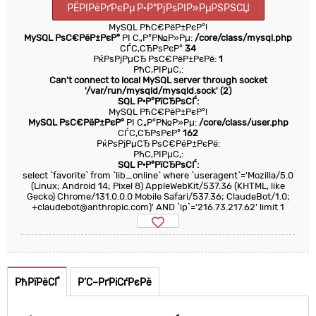
РЁРІРёРґРєРµ Р·Р°РјРѕРІР»РµРЅРЅСЏ
MySQL РћС€РёР±РєР°!
MySQL РѕС€РёР±РєР°
РІ С„Р°Р№Р»Рµ:
/core/class/mysql.php
СЃС‚СЂРѕРєР°
34
РќРѕРјРµСЂ РѕС€РёР±РєРё:
1
РћС‚РІРµС‚:
Can't connect to local MySQL server through socket
'/var/run/mysqld/mysqld.sock' (2)
SQL Р·Р°РїСЂРѕСЃ:
MySQL РћС€РёР±РєР°!
MySQL РѕС€РёР±РєР°
РІ С„Р°Р№Р»Рµ:
/core/class/user.php
СЃС‚СЂРѕРєР°
162
РќРѕРјРµСЂ РѕС€РёР±РєРё:
РћС‚РІРµС‚:
SQL Р·Р°РїСЂРѕСЃ:
select `favorite` from `lib_online` where `useragent`='Mozilla/5.0
(Linux; Android 14; Pixel 8) AppleWebKit/537.36 (KHTML, like
Gecko) Chrome/131.0.0.0 Mobile Safari/537.36; ClaudeBot/1.0;
+claudebot@anthropic.com)' AND `ip`='216.73.217.62' limit 1
РћРїРёСЃ
Р’С–РґРіСѓРєРё