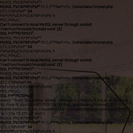
MySQL РћС€РёР±РєР°!
MySQL РѕС€РёР±РєР°
РІ С„Р°Р№Р»Рµ:
/core/class/mysql.php
СЃС‚СЂРѕРєР°
34
РќРѕРјРµСЂ РѕС€РёР±РєРё:
1
РћС‚РІРµС‚:
Can't connect to local MySQL server through socket
'/var/run/mysqld/mysqld.sock' (2)
SQL Р·Р°РїСЂРѕСЃ:
MySQL РћС€РёР±РєР°!
MySQL РѕС€РёР±РєР°
РІ С„Р°Р№Р»Рµ:
/core/class/mysql.php
СЃС‚СЂРѕРєР°
34
РќРѕРјРµСЂ РѕС€РёР±РєРё:
1
РћС‚РІРµС‚:
Can't connect to local MySQL server through socket
'/var/run/mysqld/mysqld.sock' (2)
SQL Р·Р°РїСЂРѕСЃ:
MySQL РћС€РёР±РєР°!
MySQL РѕС€РёР±РєР°
РІ С„Р°Р№Р»Рµ:
/core/class/user.php
СЃС‚СЂРѕРєР°
91
РќРѕРјРµСЂ РѕС€РёР±РєРё:
РћС‚РІРµС‚:
SQL Р·Р°РїСЂРѕСЃ:
select * from `lib_online` where `useragent`='Mozilla/5.0 (Linux; Android
14; Pixel 8) AppleWebKit/537.36 (KHTML, like Gecko) Chrome/131.0.0.0
Mobile Safari/537.36; ClaudeBot/1.0; +claudebot@anthropic.com)' AND
`ip`='216.73.217.62' limit 1
MySQL РћС€РёР±РєР°!
MySQL РѕС€РёР±РєР°
РІ С„Р°Р№Р»Рµ:
/core/class/mysql.php
СЃС‚СЂРѕРєР°
34
РќРѕРјРµСЂ РѕС€РёР±РєРё:
1