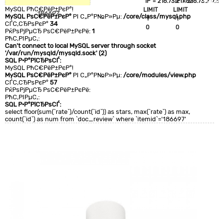
`IP`='216.73.217.62'
`IP`='216.73.217.6
+CLA
MySQL РћС€РёР±РєР°!
LIMIT
LIMIT
0
186697
MySQL РѕС€РёР±РєР°
РІ С„Р°Р№Р»Рµ:
/core/class/mysql.php
1
1
СЃС‚СЂРѕРєР°
34
0
0
РќРѕРјРµСЂ РѕС€РёР±РєРё:
1
РћС‚РІРµС‚:
Can't connect to local MySQL server through socket
'/var/run/mysqld/mysqld.sock' (2)
SQL Р·Р°РїСЂРѕСЃ:
MySQL РћС€РёР±РєР°!
MySQL РѕС€РёР±РєР°
РІ С„Р°Р№Р»Рµ:
/core/modules/view.php
СЃС‚СЂРѕРєР°
57
РќРѕРјРµСЂ РѕС€РёР±РєРё:
РћС‚РІРµС‚:
SQL Р·Р°РїСЂРѕСЃ:
select floor(sum(`rate`)/count(`id`)) as stars, max(`rate`) as max,
count(`id`) as num from `doc_review` where `itemid`='186697'