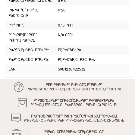
РџРѕС‚СѓР¶РЅС–СЃС‚СЊ:
5 Р’С‚
РљР»Р°СЃ Р·Р°С…
IP20
РёСЃС‚Сѓ IP:
Р’Р°РіР°:
0.15 РєРі
Р”РѕРІР¶РёРЅР°
N/A СЃРј
РєР°Р±РµР»СЏ:
РњР°С‚РµСЂС–Р°Р»Рё:
РђРєСЂРёР»
РњР°С‚РµСЂС–Р°Р»Рё:
РђР»СЋРјС–РЅС–Р№
EAN:
5901238422532
РЁРІРёРґРєР° РґРѕСЃС‚Р°РІРєР°
РљРѕСЂРѕС‚РєС– С‚РµСЂРјС–РЅРё РґРѕСЃС‚Р°РІРєРё
Р“РЅСѓС‡РєР° СЃРёСЃС‚РµРјР° Р·РЅРёР¶РѕРє
Р”Р»СЏ РїРѕСЃС‚С–Р№РЅРёС… РїРѕРєСѓРїС†С–РІ
РљРѕСЂРёСЃРЅР° РєРѕРЅСЃСѓР»СЊС‚Р°С†С–СЏ
Р’РёР±С–СЂ РѕРїС‚РёРјР°Р»СЊРЅРёС… СЂС–С€РµРЅСЊ
РЇРєС–СЃРЅРёР№ СЃРµСЂРІС–СЃ