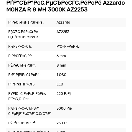
РҐР°СЂР°РєС‚РµСЂРёСЃС‚РёРєРё Azzardo
MONZA R 8 WH 3000K AZ2253
Р’РёСЂРѕР±РЅРёРє:
Azzardo
РђСЂС‚РёРєСѓР»
AZ2253
С„Р°Р±СЂРёРєРё:
РљРѕР»С–СЂ:
Р‘С–Р»РёР№
Р’РёСЃРѕС‚Р°:
6 mm
РЁРёСЂРёРЅР°:
8 mm
Р›Р°РјРїРѕС‡РєРё:
1 С€С‚
Р¦РѕРєРѕР»СЊ:
LED
РЎРІС–С‚Р»РѕРІРёР№
220 Р›Рј
РїРѕС‚С–Рє:
РљРѕР»С–СЂРЅР°
3000 Рљ
С‚РµРјРїРµСЂР°С‚СѓСЂР°:
РќР°РїСЂСѓРіР°:
230 Р’