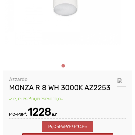
Azzardo
MONZA R 8 WH 3000K AZ2253
Р„ РІ РЅР°СЏРІРЅРѕСЃС‚С–
1228
Р¦С–РЅР°:
в‚ґ
РџСЂРёРґР±Р°С‚Рё